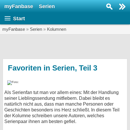
myFanbase
Serien
Serie suchen...
Start
Home
SERIEN
myFanbase
»
Serien
»
Kolumnen
Serien
Kolumnen
Interviews
Favoriten in Serien, Teil 3
Veranstaltungen
KULTUR
Als Serienfan tut man vor allem eines: Mit der Handlung
Specials
seiner Lieblingssendung mitfiebern. Dabei bleibt es
natürlich nicht aus, dass man manche Personen oder
SERVICE
Geschichten besonders ins Herz schließt. In diesem Teil
Gewinnspiele
der Kolumne schreiben unsere Autoren, welches
Serienpaar ihnen am besten gefiel.
Forum