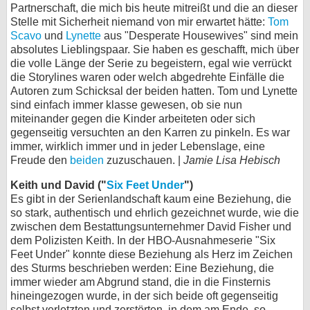
Partnerschaft, die mich bis heute mitreißt und die an dieser
Stelle mit Sicherheit niemand von mir erwartet hätte:
Tom
Scavo
und
Lynette
aus "Desperate Housewives" sind mein
absolutes Lieblingspaar. Sie haben es geschafft, mich über
die volle Länge der Serie zu begeistern, egal wie verrückt
die Storylines waren oder welch abgedrehte Einfälle die
Autoren zum Schicksal der beiden hatten. Tom und Lynette
sind einfach immer klasse gewesen, ob sie nun
miteinander gegen die Kinder arbeiteten oder sich
gegenseitig versuchten an den Karren zu pinkeln. Es war
immer, wirklich immer und in jeder Lebenslage, eine
Freude den
beiden
zuzuschauen. |
Jamie Lisa Hebisch
Keith und David ("
Six Feet Under
")
Es gibt in der Serienlandschaft kaum eine Beziehung, die
so stark, authentisch und ehrlich gezeichnet wurde, wie die
zwischen dem Bestattungsunternehmer David Fisher und
dem Polizisten Keith. In der HBO-Ausnahmeserie "Six
Feet Under" konnte diese Beziehung als Herz im Zeichen
des Sturms beschrieben werden: Eine Beziehung, die
immer wieder am Abgrund stand, die in die Finsternis
hineingezogen wurde, in der sich beide oft gegenseitig
selbst verletzten und zerstörten, in dem am Ende, so