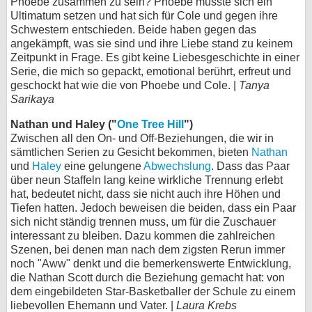
Phoebe zusammen zu sein? Phoebe musste sich ein
Ultimatum setzen und hat sich für Cole und gegen ihre
Schwestern entschieden. Beide haben gegen das
angekämpft, was sie sind und ihre Liebe stand zu keinem
Zeitpunkt in Frage. Es gibt keine Liebesgeschichte in einer
Serie, die mich so gepackt, emotional berührt, erfreut und
geschockt hat wie die von Phoebe und Cole. |
Tanya
Sarikaya
Nathan und Haley ("
One Tree Hill
")
Zwischen all den On- und Off-Beziehungen, die wir in
sämtlichen Serien zu Gesicht bekommen, bieten
Nathan
und
Haley
eine gelungene
Abwechslung
. Dass das Paar
über neun Staffeln lang keine wirkliche Trennung erlebt
hat, bedeutet nicht, dass sie nicht auch ihre Höhen und
Tiefen hatten. Jedoch beweisen die beiden, dass ein Paar
sich nicht ständig trennen muss, um für die Zuschauer
interessant zu bleiben. Dazu kommen die zahlreichen
Szenen, bei denen man nach dem zigsten Rerun immer
noch "Aww" denkt und die bemerkenswerte Entwicklung,
die Nathan Scott durch die Beziehung gemacht hat: von
dem eingebildeten Star-Basketballer der Schule zu einem
liebevollen Ehemann und Vater. |
Laura Krebs