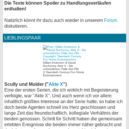
Die Texte können Spoiler zu Handlungsverläufen
bei X
enthalten!
Natürlich könnt ihr dazu auch wieder in unserem
bei Facebook
Forum
diskutieren.
LIEBLINGSPAAR
Kontakt
Nutzungsbedingungen
Gillian Anderson & David
Datenschutz
Duchovny, Akte X - Die
unheimlichen Fälle des FBI
© Twentieth Century Fox Home
Entertainment
Cookie-Einstellungen
Scully und Mulder ("
Akte X
")
Impressum
Eine der ersten Serien, die ich wirklich mit Begeisterung
verfolgte, war "Akte X". Und auch wenn ich vor allem
Desktop-Ansicht
inhaltlich größtes Interesse an der Serie hatte, so habe ich
myFanbase
doch beide Agenten schnell ins Herz geschlossen und
lange Zeit das freundschaftlich, kollegiale Verhältnis der
beiden genossen. Schritt für Schritt haben die gemeinsam
erlebten Ereignisse die beiden immer näher gebracht und