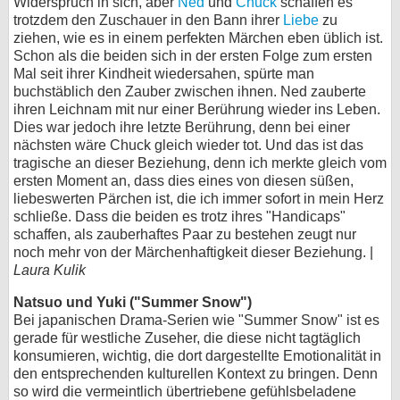
Widerspruch in sich, aber
Ned
und
Chuck
schaffen es
trotzdem den Zuschauer in den Bann ihrer
Liebe
zu
ziehen, wie es in einem perfekten Märchen eben üblich ist.
Schon als die beiden sich in der ersten Folge zum ersten
Mal seit ihrer Kindheit wiedersahen, spürte man
buchstäblich den Zauber zwischen ihnen. Ned zauberte
ihren Leichnam mit nur einer Berührung wieder ins Leben.
Dies war jedoch ihre letzte Berührung, denn bei einer
nächsten wäre Chuck gleich wieder tot. Und das ist das
tragische an dieser Beziehung, denn ich merkte gleich vom
ersten Moment an, dass dies eines von diesen süßen,
liebeswerten Pärchen ist, die ich immer sofort in mein Herz
schließe. Dass die beiden es trotz ihres "Handicaps"
schaffen, als zauberhaftes Paar zu bestehen zeugt nur
noch mehr von der Märchenhaftigkeit dieser Beziehung. |
Laura Kulik
Natsuo und Yuki ("Summer Snow")
Bei japanischen Drama-Serien wie "Summer Snow" ist es
gerade für westliche Zuseher, die diese nicht tagtäglich
konsumieren, wichtig, die dort dargestellte Emotionalität in
den entsprechenden kulturellen Kontext zu bringen. Denn
so wird die vermeintlich übertriebene gefühlsbeladene