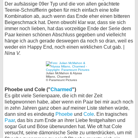
Der aufsässige 09er Typ und die von allen geächtete
Teenie-Schnüfflerin geben für mich einfach eine tolle
Kombination ab, auch wenn das Ende eher einen bitteren
Beigeschmack hat. Denn obwohl klar war, dass sie sich
immer noch lieben, hat das vorzeitige Ende der Serie dem
Paar keinen schönen Abschluss gegeben und vielleicht
hänge ich auch gerade deswegen da noch so dran, weil es
weder ein Happy End, noch einen wirklichen Cut gab. |
Nina V.
Julian McMahon & Alyssa
Milano, Charmed
© Paramount Pictures
Phoebe und Cole ("
Charmed
")
Es gibt viele Serienpaare, die ich mit der Zeit
liebgewonnen habe, aber wenn ein Paar bei mir auch noch
in zehn Jahren ganz oben auf meiner Liste stehen würde,
dann sind es eindeutig
Phoebe
und
Cole
. Ein tragisches
Paar
, das bis zum Ende an ihrer Liebe festgehalten und
sogar Gut und Böse überwunden hat. Wie oft hat Cole
versucht, seine dämonische Seite zu unterdrücken, um mit