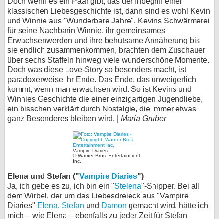
Doch wenn es ein Paar gibt, das der Inbegriff einer
klassischen Liebesgeschichte ist, dann sind es wohl Kevin
und Winnie aus "Wunderbare Jahre". Kevins Schwärmerei
für seine Nachbarin Winnie, ihr gemeinsames
Erwachsenwerden und ihre behutsame Annäherung bis
sie endlich zusammenkommen, brachten dem Zuschauer
über sechs Staffeln hinweg viele wunderschöne Momente.
Doch was diese Love-Story so besonders macht, ist
paradoxerweise ihr Ende. Das Ende, das unweigerlich
kommt, wenn man erwachsen wird. So ist Kevins und
Winnies Geschichte die einer einzigartigen Jugendliebe,
ein bisschen verklärt durch Nostalgie, die immer etwas
ganz Besonderes bleiben wird. |
Maria Gruber
Vampire Diaries
© Warner Bros. Entertainment
Inc.
Elena und Stefan ("
Vampire Diaries
")
Ja, ich gebe es zu, ich bin ein "
Stelena
"-Shipper. Bei all
dem Wirbel, der um das Liebesdreieck aus "Vampire
Diaries"
Elena
,
Stefan
und
Damon
gemacht wird, hätte ich
mich – wie Elena – ebenfalls zu jeder Zeit für Stefan