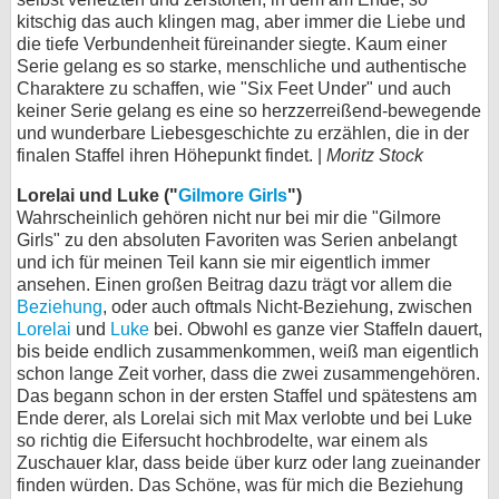
kitschig das auch klingen mag, aber immer die Liebe und
die tiefe Verbundenheit füreinander siegte. Kaum einer
Serie gelang es so starke, menschliche und authentische
Charaktere zu schaffen, wie "Six Feet Under" und auch
keiner Serie gelang es eine so herzzerreißend-bewegende
und wunderbare Liebesgeschichte zu erzählen, die in der
finalen Staffel ihren Höhepunkt findet. |
Moritz Stock
Lorelai und Luke ("
Gilmore Girls
")
Wahrscheinlich gehören nicht nur bei mir die "Gilmore
Girls" zu den absoluten Favoriten was Serien anbelangt
und ich für meinen Teil kann sie mir eigentlich immer
ansehen. Einen großen Beitrag dazu trägt vor allem die
Beziehung
, oder auch oftmals Nicht-Beziehung, zwischen
Lorelai
und
Luke
bei. Obwohl es ganze vier Staffeln dauert,
bis beide endlich zusammenkommen, weiß man eigentlich
schon lange Zeit vorher, dass die zwei zusammengehören.
Das begann schon in der ersten Staffel und spätestens am
Ende derer, als Lorelai sich mit Max verlobte und bei Luke
so richtig die Eifersucht hochbrodelte, war einem als
Zuschauer klar, dass beide über kurz oder lang zueinander
finden würden. Das Schöne, was für mich die Beziehung