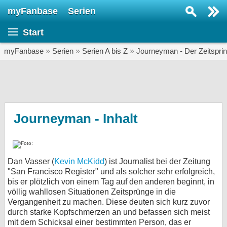
myFanbase
Serien
Serie suchen...
Start
Home
SERIEN
myFanbase
»
Serien
»
Serien A bis Z
»
Journeyman - Der Zeitspri
Serien
Kolumnen
Interviews
Journeyman - Inhalt
Veranstaltungen
KULTUR
Dan Vasser (
Kevin McKidd
) ist Journalist bei der Zeitung
Specials
"San Francisco Register" und als solcher sehr erfolgreich,
bis er plötzlich von einem Tag auf den anderen beginnt, in
SERVICE
völlig wahllosen Situationen Zeitsprünge in die
Gewinnspiele
Vergangenheit zu machen. Diese deuten sich kurz zuvor
durch starke Kopfschmerzen an und befassen sich meist
Forum
mit dem Schicksal einer bestimmten Person, das er