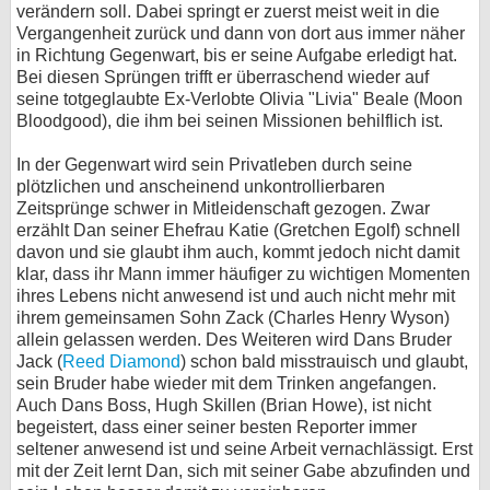
verändern soll. Dabei springt er zuerst meist weit in die
bei X
Vergangenheit zurück und dann von dort aus immer näher
in Richtung Gegenwart, bis er seine Aufgabe erledigt hat.
Bei diesen Sprüngen trifft er überraschend wieder auf
bei Facebook
seine totgeglaubte Ex-Verlobte Olivia "Livia" Beale (Moon
Bloodgood), die ihm bei seinen Missionen behilflich ist.
Kontakt
In der Gegenwart wird sein Privatleben durch seine
plötzlichen und anscheinend unkontrollierbaren
Nutzungsbedingungen
Zeitsprünge schwer in Mitleidenschaft gezogen. Zwar
erzählt Dan seiner Ehefrau Katie (Gretchen Egolf) schnell
Datenschutz
davon und sie glaubt ihm auch, kommt jedoch nicht damit
klar, dass ihr Mann immer häufiger zu wichtigen Momenten
Cookie-Einstellungen
ihres Lebens nicht anwesend ist und auch nicht mehr mit
ihrem gemeinsamen Sohn Zack (Charles Henry Wyson)
Impressum
allein gelassen werden. Des Weiteren wird Dans Bruder
Jack (
Reed Diamond
) schon bald misstrauisch und glaubt,
Desktop-Ansicht
sein Bruder habe wieder mit dem Trinken angefangen.
myFanbase
Auch Dans Boss, Hugh Skillen (Brian Howe), ist nicht
begeistert, dass einer seiner besten Reporter immer
seltener anwesend ist und seine Arbeit vernachlässigt. Erst
mit der Zeit lernt Dan, sich mit seiner Gabe abzufinden und