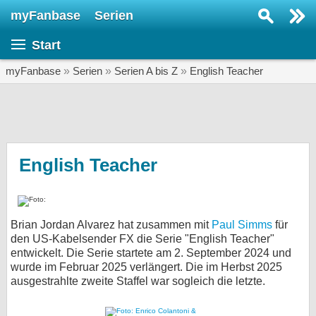
myFanbase
Serien
Serie suchen...
Start
Home
SERIEN
myFanbase
»
Serien
»
Serien A bis Z
»
English Teacher
Serien
Kolumnen
Interviews
English Teacher
Veranstaltungen
KULTUR
Brian Jordan Alvarez hat zusammen mit
Paul Simms
für
Specials
den US-Kabelsender FX die Serie "English Teacher"
entwickelt. Die Serie startete am 2. September 2024 und
SERVICE
wurde im Februar 2025 verlängert. Die im Herbst 2025
Gewinnspiele
ausgestrahlte zweite Staffel war sogleich die letzte.
Forum