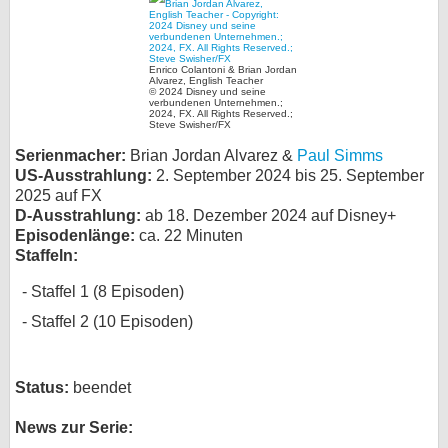
bei X
bei Facebook
Enrico Colantoni & Brian Jordan
Alvarez, English Teacher
© 2024 Disney und seine
verbundenen Unternehmen.;
2024, FX. All Rights Reserved.;
Steve Swisher/FX
Kontakt
Serienmacher:
Brian Jordan Alvarez &
Paul Simms
US-Ausstrahlung:
2. September 2024 bis 25. September
Nutzungsbedingungen
2025 auf FX
D-Ausstrahlung:
ab 18. Dezember 2024 auf Disney+
Datenschutz
Episodenlänge:
ca. 22 Minuten
Staffeln:
Cookie-Einstellungen
Staffel 1 (8 Episoden)
Impressum
Staffel 2 (10 Episoden)
Desktop-Ansicht
myFanbase
Status:
beendet
News zur Serie: