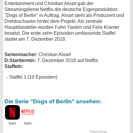
Entertainment und Christian Alvart gab der
bei X
Streamingdienst Netflix die deutsche Eigenproduktion
"Dogs of Berlin" in Auftrag. Alvart steht als Produzent und
bei Facebook
Drehbuchautor hinter dem Projekt. Als zentrale
Hauptdarsteller wurden Fahri Yardım und Felix Kramer
besetzt. Die erste zehn Episoden umfassende Staffel
startet am 7. Dezember 2018.
Kontakt
Nutzungsbedingungen
Serienmacher:
Christian Alvart
D-Starttermin:
7. Dezember 2018 auf Netflix
Datenschutz
Staffeln:
Staffel 1 (10 Episoden)
Cookie-Einstellungen
Impressum
Die Serie "Dogs of Berlin" ansehen:
Desktop-Ansicht
myFanbase
Powered by