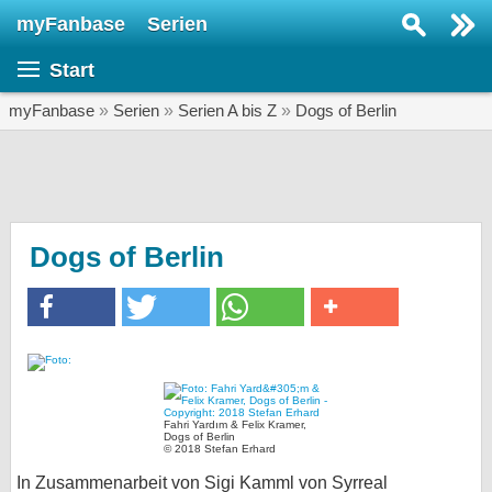
myFanbase
Serien
Serie suchen...
Start
Home
SERIEN
myFanbase
»
Serien
»
Serien A bis Z
»
Dogs of Berlin
Serien
Kolumnen
Interviews
Dogs of Berlin
Veranstaltungen
KULTUR
Specials
SERVICE
Fahri Yardım & Felix Kramer,
Gewinnspiele
Dogs of Berlin
© 2018 Stefan Erhard
Forum
In Zusammenarbeit von Sigi Kamml von Syrreal