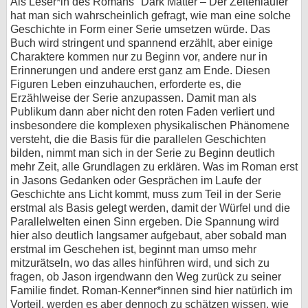
Als Leser*in des Romans "Dark Matter – Der Zeitenläufer"
hat man sich wahrscheinlich gefragt, wie man eine solche
Geschichte in Form einer Serie umsetzen würde. Das
Buch wird stringent und spannend erzählt, aber einige
Charaktere kommen nur zu Beginn vor, andere nur in
Erinnerungen und andere erst ganz am Ende. Diesen
Figuren Leben einzuhauchen, erforderte es, die
Erzählweise der Serie anzupassen. Damit man als
Publikum dann aber nicht den roten Faden verliert und
insbesondere die komplexen physikalischen Phänomene
versteht, die die Basis für die parallelen Geschichten
bilden, nimmt man sich in der Serie zu Beginn deutlich
mehr Zeit, alle Grundlagen zu erklären. Was im Roman erst
in Jasons Gedanken oder Gesprächen im Laufe der
Geschichte ans Licht kommt, muss zum Teil in der Serie
erstmal als Basis gelegt werden, damit der Würfel und die
Parallelwelten einen Sinn ergeben. Die Spannung wird
hier also deutlich langsamer aufgebaut, aber sobald man
erstmal im Geschehen ist, beginnt man umso mehr
mitzurätseln, wo das alles hinführen wird, und sich zu
fragen, ob Jason irgendwann den Weg zurück zu seiner
Familie findet. Roman-Kenner*innen sind hier natürlich im
Vorteil, werden es aber dennoch zu schätzen wissen, wie