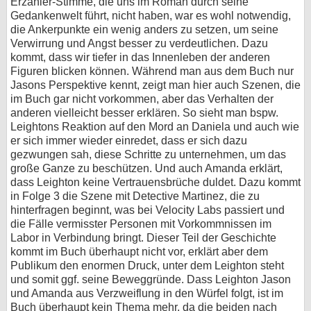
Erzähler-Stimme, die uns im Roman durch seine
Gedankenwelt führt, nicht haben, war es wohl notwendig,
die Ankerpunkte ein wenig anders zu setzen, um seine
Verwirrung und Angst besser zu verdeutlichen. Dazu
kommt, dass wir tiefer in das Innenleben der anderen
Figuren blicken können. Während man aus dem Buch nur
Jasons Perspektive kennt, zeigt man hier auch Szenen, die
im Buch gar nicht vorkommen, aber das Verhalten der
anderen vielleicht besser erklären. So sieht man bspw.
Leightons Reaktion auf den Mord an Daniela und auch wie
er sich immer wieder einredet, dass er sich dazu
gezwungen sah, diese Schritte zu unternehmen, um das
große Ganze zu beschützen. Und auch Amanda erklärt,
dass Leighton keine Vertrauensbrüche duldet. Dazu kommt
in Folge 3 die Szene mit Detective Martinez, die zu
hinterfragen beginnt, was bei Velocity Labs passiert und
die Fälle vermisster Personen mit Vorkommnissen im
Labor in Verbindung bringt. Dieser Teil der Geschichte
kommt im Buch überhaupt nicht vor, erklärt aber dem
Publikum den enormen Druck, unter dem Leighton steht
und somit ggf. seine Beweggründe. Dass Leighton Jason
und Amanda aus Verzweiflung in den Würfel folgt, ist im
Buch überhaupt kein Thema mehr, da die beiden nach