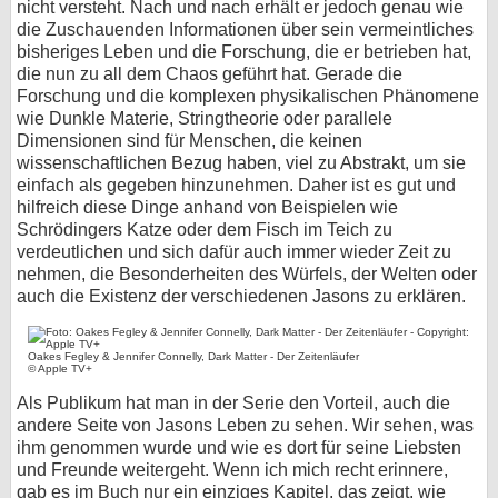
nicht versteht. Nach und nach erhält er jedoch genau wie
die Zuschauenden Informationen über sein vermeintliches
bisheriges Leben und die Forschung, die er betrieben hat,
die nun zu all dem Chaos geführt hat. Gerade die
Forschung und die komplexen physikalischen Phänomene
wie Dunkle Materie, Stringtheorie oder parallele
Dimensionen sind für Menschen, die keinen
wissenschaftlichen Bezug haben, viel zu Abstrakt, um sie
einfach als gegeben hinzunehmen. Daher ist es gut und
hilfreich diese Dinge anhand von Beispielen wie
Schrödingers Katze oder dem Fisch im Teich zu
verdeutlichen und sich dafür auch immer wieder Zeit zu
nehmen, die Besonderheiten des Würfels, der Welten oder
auch die Existenz der verschiedenen Jasons zu erklären.
Oakes Fegley & Jennifer Connelly, Dark Matter - Der Zeitenläufer
© Apple TV+
Als Publikum hat man in der Serie den Vorteil, auch die
andere Seite von Jasons Leben zu sehen. Wir sehen, was
ihm genommen wurde und wie es dort für seine Liebsten
und Freunde weitergeht. Wenn ich mich recht erinnere,
gab es im Buch nur ein einziges Kapitel, das zeigt, wie