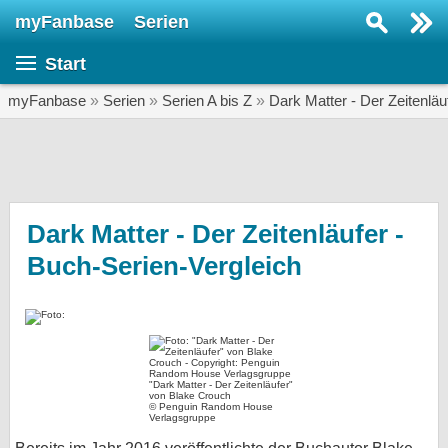
myFanbase
Serien
Serie suchen...
Start
Home
SERIEN
myFanbase
»
Serien
»
Serien A bis Z
»
Dark Matter - Der Zeitenläu
Serien
Kolumnen
Interviews
Dark Matter - Der Zeitenläufer -
Buch-Serien-Vergleich
Veranstaltungen
KULTUR
Specials
SERVICE
"Dark Matter - Der Zeitenläufer"
Gewinnspiele
von Blake Crouch
© Penguin Random House
Verlagsgruppe
Forum