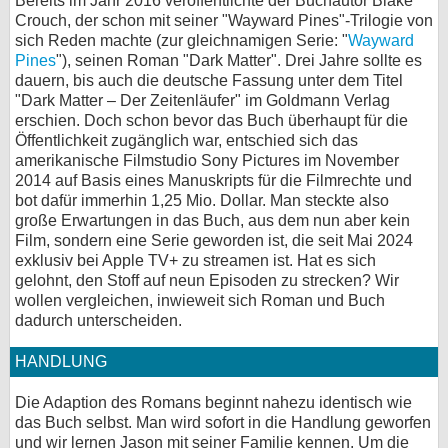
Bereits im Jahr 2016 veröffentlichte der Buchautor Blake
Crouch, der schon mit seiner "Wayward Pines"-Trilogie von
bei X
sich Reden machte (zur gleichnamigen Serie: "
Wayward
Pines
"), seinen Roman "Dark Matter". Drei Jahre sollte es
bei Facebook
dauern, bis auch die deutsche Fassung unter dem Titel
"Dark Matter – Der Zeitenläufer" im Goldmann Verlag
erschien. Doch schon bevor das Buch überhaupt für die
Kontakt
Öffentlichkeit zugänglich war, entschied sich das
amerikanische Filmstudio Sony Pictures im November
Nutzungsbedingungen
2014 auf Basis eines Manuskripts für die Filmrechte und
bot dafür immerhin 1,25 Mio. Dollar. Man steckte also
große Erwartungen in das Buch, aus dem nun aber kein
Datenschutz
Film, sondern eine Serie geworden ist, die seit Mai 2024
exklusiv bei Apple TV+ zu streamen ist. Hat es sich
Cookie-Einstellungen
gelohnt, den Stoff auf neun Episoden zu strecken? Wir
wollen vergleichen, inwieweit sich Roman und Buch
Impressum
dadurch unterscheiden.
Desktop-Ansicht
HANDLUNG
myFanbase
Die Adaption des Romans beginnt nahezu identisch wie
das Buch selbst. Man wird sofort in die Handlung geworfen
und wir lernen Jason mit seiner Familie kennen. Um die