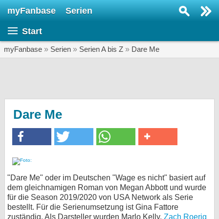
myFanbase
Serien
Serie suchen...
Start
Home
SERIEN
myFanbase
»
Serien
»
Serien A bis Z
»
Dare Me
Serien
Kolumnen
Interviews
Dare Me
Veranstaltungen
KULTUR
Specials
SERVICE
"Dare Me" oder im Deutschen "Wage es nicht" basiert auf
dem gleichnamigen Roman von Megan Abbott und wurde
Gewinnspiele
für die Season 2019/2020 von USA Network als Serie
bestellt. Für die Serienumsetzung ist Gina Fattore
Forum
zuständig. Als Darsteller wurden Marlo Kelly,
Zach Roerig