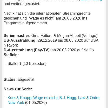
und weitere gecastet.
bei X
Netflix hat sich die internationalen Streamingrechte
bei Facebook
gesichert und "Wage es nicht" am 20.03.2020 ins
Programm aufgenommen.
Kontakt
Serienmacher:
Gina Fattore & Megan Abbott (Vorlage)
US-Ausstrahlung:
29.12.2019 bis 08.03.2020 auf USA
Nutzungsbedingungen
Network
D-Ausstrahlung (Pay-TV):
ab 20.03.2020 auf Netflix
Datenschutz
Staffeln:
Staffel 1 (10 Episoden)
Cookie-Einstellungen
Impressum
Status:
abgesetzt
Desktop-Ansicht
myFanbase
News zur Serie:
Kurz & Knapp: Wage es nicht, B.J. Hogg, Law & Order:
New York
(01.05.2020)