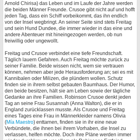
Arnold Chirisa) das Leben und im Laufe der Jahre werden
bei X
die beiden Männer Freunde. Crusoe gibt nicht auf und hofft
jeden Tag, dass ein Schiff vorbeikommt, das ihn endlich
von der Insel wegbringt. An seiner Seite sind stets Freitag
bei Facebook
und sein Hund Dundee, die immer wieder in das eine und
andere Abenteuer mit hineingezogen werden, ob nun
freiwillig oder ungewollt.
Kontakt
Freitag und Crusoe verbindet eine tiefe Freundschaft.
Nutzungsbedingungen
Täglich lauern Gefahren. Auch Freitag möchte zurück zu
seiner Familie. Beide wissen nicht, wem sie vertrauen
Datenschutz
können, nehmen aber jede Herausforderung an; sei es mit
Kannibalen oder Milizen, die plündern wollen. Schutz
Cookie-Einstellungen
finden sie in ihrem selbst gebauten Baumhaus. Der Humor,
den beide besitzen, hält sie am Leben sowie der tägliche
Impressum
Gedanke an ihre Familien. Robinson Crusoe denkt jeden
Tag an seine Frau Susannah (Anna Walton), die er in
Desktop-Ansicht
England zurücklassen musste. Als Crusoe und Freitag
myFanbase
eines Tages eine Frau in Männerkleider namens Olivia
(
Mía Maestro
) enttarnen, finden sie in ihr eine neue
Verbündete, die ihnen bei ihrem Vorhaben, die Insel zu
verlassen, helfen möchte. Doch ihre Pläne werden immer