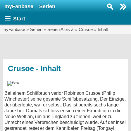
myFanbase
Serien
Serie suchen...
Start
Home
SERIEN
myFanbase
»
Serien
»
Serien A bis Z
»
Crusoe
»
Inhalt
Serien
Kolumnen
Interviews
Crusoe - Inhalt
Veranstaltungen
KULTUR
Bei einem Schiffbruch verlor Robinson Crusoe (Philip
Specials
Winchester) seine gesamte Schiffsbesatzung. Der Einzige,
der überlebte, war er selbst. Das ist bereits sechs lange
SERVICE
Jahre her. Damals schloss er sich einer Expedition in die
Gewinnspiele
Neue Welt an, um aus England zu fliehen, weil er zu
Unrecht eines Verbrechen beschuldigt wurde. Auf der Insel
Forum
gestrandet, rettet er dem Kannibalen Freitag (Tongayi