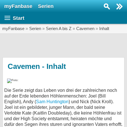
myFanbase
Serien
Serie suchen...
Start
Home
SERIEN
myFanbase
»
Serien
»
Serien A bis Z
»
Cavemen
»
Inhalt
Serien
Kolumnen
Interviews
Cavemen - Inhalt
Veranstaltungen
KULTUR
Die Serie zeigt das Leben von drei der zahlreichen noch
Specials
auf der Erde lebenden Höhlenmenschen: Joel (Bill
English), Andy (
Sam Huntington
SERVICE
) und Nick (Nick Kroll).
Joel ist ein gebildeter, junger Mann, der bald seine
Gewinnspiele
Verlobte Kate (Kaitlin Doubleday), die keine Höhlenfrau ist
und der High Society entstammt, heiraten möchte und
Forum
dafür den Segen ihres sturen und ignoranten Vaters erhofft.