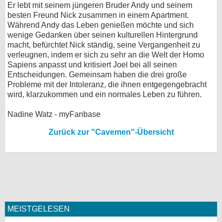
Er lebt mit seinem jüngeren Bruder Andy und seinem
bei X
besten Freund Nick zusammen in einem Apartment.
Während Andy das Leben genießen möchte und sich
wenige Gedanken über seinen kulturellen Hintergrund
bei Facebook
macht, befürchtet Nick ständig, seine Vergangenheit zu
verleugnen, indem er sich zu sehr an die Welt der Homo
Sapiens anpasst und kritisiert Joel bei all seinen
Kontakt
Entscheidungen. Gemeinsam haben die drei große
Probleme mit der Intoleranz, die ihnen entgegengebracht
Nutzungsbedingungen
wird, klarzukommen und ein normales Leben zu führen.
Datenschutz
Nadine Watz - myFanbase
Cookie-Einstellungen
Zurück zur "Cavemen"-Übersicht
Impressum
Desktop-Ansicht
myFanbase
MEISTGELESEN