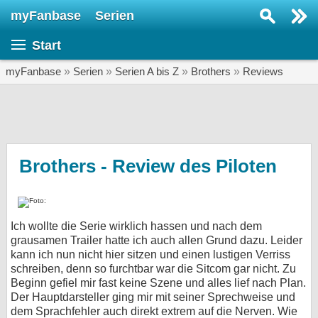
myFanbase
Serien
Serie suchen...
Start
Home
SERIEN
myFanbase
»
Serien
»
Serien A bis Z
»
Brothers
»
Reviews
Serien
Kolumnen
Interviews
Brothers - Review des Piloten
Veranstaltungen
KULTUR
Ich wollte die Serie wirklich hassen und nach dem
Specials
grausamen Trailer hatte ich auch allen Grund dazu. Leider
kann ich nun nicht hier sitzen und einen lustigen Verriss
SERVICE
schreiben, denn so furchtbar war die Sitcom gar nicht. Zu
Gewinnspiele
Beginn gefiel mir fast keine Szene und alles lief nach Plan.
Der Hauptdarsteller ging mir mit seiner Sprechweise und
Forum
dem Sprachfehler auch direkt extrem auf die Nerven. Wie