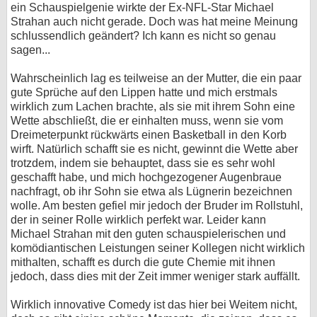
ein Schauspielgenie wirkte der Ex-NFL-Star Michael
bei X
Strahan auch nicht gerade. Doch was hat meine Meinung
schlussendlich geändert? Ich kann es nicht so genau
sagen...
bei Facebook
Wahrscheinlich lag es teilweise an der Mutter, die ein paar
gute Sprüche auf den Lippen hatte und mich erstmals
Kontakt
wirklich zum Lachen brachte, als sie mit ihrem Sohn eine
Wette abschließt, die er einhalten muss, wenn sie vom
Nutzungsbedingungen
Dreimeterpunkt rückwärts einen Basketball in den Korb
wirft. Natürlich schafft sie es nicht, gewinnt die Wette aber
Datenschutz
trotzdem, indem sie behauptet, dass sie es sehr wohl
geschafft habe, und mich hochgezogener Augenbraue
Cookie-Einstellungen
nachfragt, ob ihr Sohn sie etwa als Lügnerin bezeichnen
wolle. Am besten gefiel mir jedoch der Bruder im Rollstuhl,
Impressum
der in seiner Rolle wirklich perfekt war. Leider kann
Michael Strahan mit den guten schauspielerischen und
Desktop-Ansicht
komödiantischen Leistungen seiner Kollegen nicht wirklich
myFanbase
mithalten, schafft es durch die gute Chemie mit ihnen
jedoch, dass dies mit der Zeit immer weniger stark auffällt.
Wirklich innovative Comedy ist das hier bei Weitem nicht,