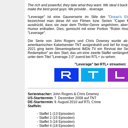
The rich and powerful, they take what they want. We steal it bac
make the best good guys. We provide... leverage.
"Leverage" ist eine Gaunerserie im Stile der "
Ocean's El
bezeichnet man diese Art von Filmen bzw. Serien "Caper Mo
ausdrückt, dass sie zwar dem Thriller-Genre angehören, aber
Humor enthalten. Dies, gemischt mit einer Portion "Robin Ho
"Leverage".
Die Serie von John Rogers und Chris Downey wurde ab
amerikanischen Kabelsender TNT ausgestrahlt und lief für ins
2021 ging beim Streamingdienst IMDb TV ein Revival der Ser
Redemption" an den Start, das um eine zweite Staffel verlängert
unter dem Titel "Leverage 2.0" zuerst bei RTL+ zu sehen.
"Leverage" bei RTL+ streamen:
Serienmacher:
John Rogers & Chris Downey
US-Starttermin:
7. Dezember 2008 auf TNT
DE-Starttermin:
9. August 2010 auf RTL Crime
Staffeln:
Staffel 1 (13 Episoden)
Staffel 2 (15 Episoden)
Staffel 3 (16 Episoden)
Staffel 4 (18 Episoden)