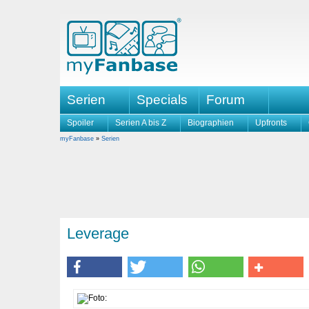
Serien
Specials
Forum
Spoiler
Serien A bis Z
Biographien
Upfronts
myFanbase
»
Serien
Leverage