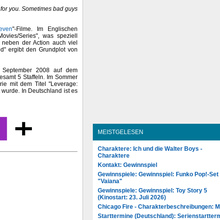
k for you. Sometimes bad guys
even
"-Filme. Im Englischen
vies/Series", was speziell
 neben der Action auch viel
od" ergibt den Grundplot von
 September 2008 auf dem
gesamt 5 Staffeln. Im Sommer
ie mit dem Titel "Leverage:
 wurde. In Deutschland ist es
MEISTGELESEN
Charaktere: Ich und die Walter Boys -
Charaktere
Kontakt: Gewinnspiel
Gewinnspiele: Gewinnspiel: Funko Pop!-Set
"Vaiana"
Gewinnspiele: Gewinnspiel: Toy Story 5
(Kinostart: 23. Juli 2026)
Chicago Fire - Charakterbeschreibungen: 
Starttermine (Deutschland): Serienstartter