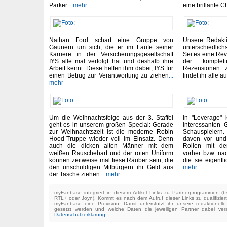
Parker
... mehr
eine brillante 
Nathan Ford schart eine Gruppe von
Unsere Redakt
Gaunern um sich, die er im Laufe seiner
unterschiedlich
Karriere in der Versicherungsgesellschaft
Sei es eine Rev
IYS alle mal verfolgt hat und deshalb ihre
der komple
Arbeit kennt. Diese helfen ihm dabei, IYS für
Rezensionen z
einen Betrug zur Verantwortung zu ziehen
...
findet ihr alle a
mehr
Um die Weihnachtsfolge aus der 3. Staffel
In "Leverage"
geht es in unserem großen Special: Gerade
interessanten 
zur Weihnachtszeit ist die moderne Robin
Schauspielern. 
Hood-Truppe wieder voll im Einsatz. Denn
davon vor und 
auch die dicken alten Männer mit dem
Rollen mit de
weißen Rauschebart und der roten Uniform
vorher bzw. na
können zeitweise mal fiese Räuber sein, die
die sie eigent
den unschuldigen Mitbürgern ihr Geld aus
mehr
der Tasche ziehen
... mehr
myFanbase integriert in diesem Artikel Links zu Partnerprogrammen 
RTL+ oder Joyn). Kommt es nach dem Aufruf dieser Links zu qualifizier
myFanbase eine Provision. Damit unterstützt ihr unsere redaktionell
gesetzt werden und welche Daten die jeweiligen Partner dabei verar
Datenschutzerklärung
.