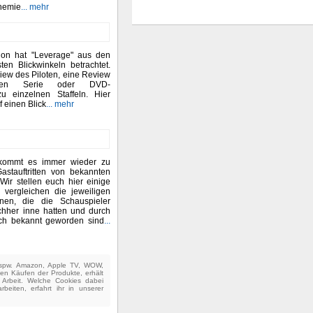
Chemie
... mehr
ion hat "Leverage" aus den
sten Blickwinkeln betrachtet.
iew des Piloten, eine Review
tten Serie oder DVD-
u einzelnen Staffeln. Hier
uf einen Blick
... mehr
 kommt es immer wieder zu
Gastauftritten von bekannten
Wir stellen euch hier einige
vergleichen die jeweiligen
nen, die die Schauspieler
chher inne hatten und durch
lich bekannt geworden sind
...
(bspw. Amazon, Apple TV, WOW,
ten Käufen der Produkte, erhält
e Arbeit. Welche Cookies dabei
beiten, erfahrt ihr in unserer