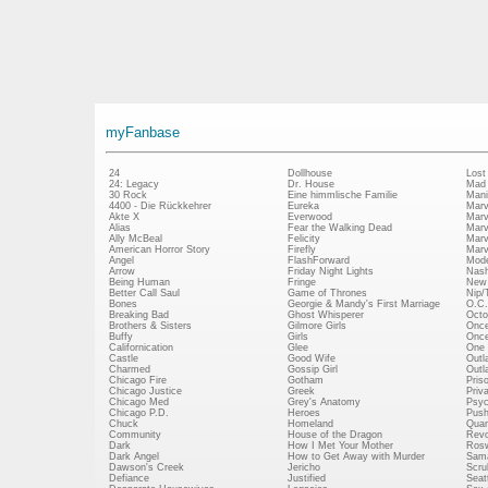
myFanbase
24
Dollhouse
Lost
24: Legacy
Dr. House
Mad
30 Rock
Eine himmlische Familie
Mani
4400 - Die Rückkehrer
Eureka
Marv
Akte X
Everwood
Marv
Alias
Fear the Walking Dead
Marv
Ally McBeal
Felicity
Marv
American Horror Story
Firefly
Marv
Angel
FlashForward
Mode
Arrow
Friday Night Lights
Nash
Being Human
Fringe
New 
Better Call Saul
Game of Thrones
Nip/
Bones
Georgie & Mandy's First Marriage
O.C.
Breaking Bad
Ghost Whisperer
Octo
Brothers & Sisters
Gilmore Girls
Once
Buffy
Girls
Once
Californication
Glee
One 
Castle
Good Wife
Outl
Charmed
Gossip Girl
Outl
Chicago Fire
Gotham
Pris
Chicago Justice
Greek
Priv
Chicago Med
Grey's Anatomy
Psy
Chicago P.D.
Heroes
Push
Chuck
Homeland
Quan
Community
House of the Dragon
Revo
Dark
How I Met Your Mother
Rosw
Dark Angel
How to Get Away with Murder
Sam
Dawson's Creek
Jericho
Scru
Defiance
Justified
Seatt