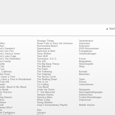
▲ Nac
Stranger Things
Serienlexikon
 Men
Stuart Fails to Save the Universe
Interviews
fest
Summerland Beach
Kolumnen
el's Daredevil
Supernatural
DVD-Rezensionen
el's Iron Fist
Switched at Birth
Fotogalerien
el's Jessica Jones
Taras Welten
Veranstaltungen
el's Luke Cage
Teen Wolf
el's The Defenders
Terminator: S.C.C.
Forum
rn Family
The 100
Biographien
ville
The Big Bang Theory
Gewinnspiele
Girl
The Blacklist
Shop
Tuck
The Flash
, California
The Following
Kontakt
ber Road
The Originals
Bewerben
 Upon a Time
The Secret Circle
 Upon a Time in Wonderland
The Walking Dead
Team
Tree Hill
This Is Us
Presse
ander
Tru Calling
Unternehmen
ander: Blood of My Blood
True Blood
on Break
Under the Dome
Netiquette
ate Practice
V - Die Besucher
Nutzungsbedingungen
ch
Vampire Diaries
Datenschutz
ing Daisies
Veronica Mars
Cookie-Einstellungen
tico
White Collar
Impressum
lution
Young Sheldon
ell
Zoey's Extraordinary Playlist
Mobile Version
antha Who?
bs
Film
le Firefighters
Literatur