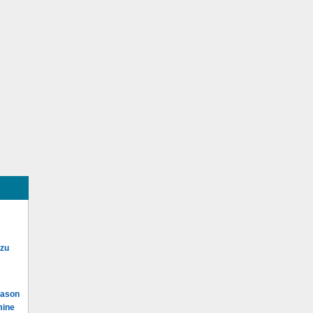
 zu
Mason
mine