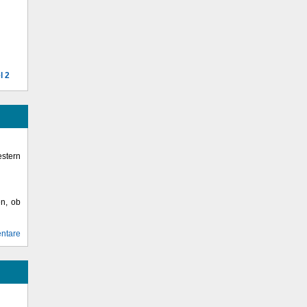
l 2
stern
en, ob
ntare