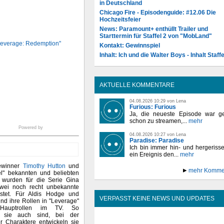
in Deutschland
Chicago Fire - Episodenguide: #12.06 Die
Hochzeitsfeier
News: Paramount+ enthüllt Trailer und
Starttermin für Staffel 2 von "MobLand"
 "Leverage: Redemption"
Kontakt: Gewinnspiel
Inhalt: Ich und die Walter Boys - Inhalt Staffe
AKTUELLE KOMMENTARE
04.08.2026 10:29 von Lena
Furious: Furious
Ja, die neueste Episode war ge
schon zu streamen,...
mehr
Powered by
04.08.2026 10:27 von Lena
Paradise: Paradise
Ich bin immer hin- und hergeriss
ein Ereignis den...
mehr
ewinner
Timothy Hutton
und
mehr Komme
l" bekannten und beliebten
 wurden für die Serie Gina
wei noch recht unbekannte
astet. Für Aldis Hodge und
VERPASST KEINE NEWS UND UPDATES
ind ihre Rollen in "Leverage"
 Hauptrollen im TV. So
ch sie auch sind, bei der
er Charaktere entwickeln sie