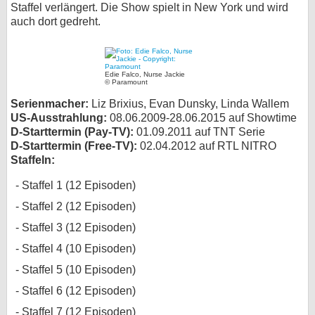
Staffel verlängert. Die Show spielt in New York und wird
bei X
auch dort gedreht.
bei Facebook
Edie Falco, Nurse Jackie
© Paramount
Kontakt
Serienmacher:
Liz Brixius, Evan Dunsky, Linda Wallem
US-Ausstrahlung:
08.06.2009-28.06.2015 auf Showtime
Nutzungsbedingungen
D-Starttermin (Pay-TV):
01.09.2011 auf TNT Serie
D-Starttermin (Free-TV):
02.04.2012 auf RTL NITRO
Datenschutz
Staffeln:
Staffel 1 (12 Episoden)
Cookie-Einstellungen
Staffel 2 (12 Episoden)
Impressum
Staffel 3 (12 Episoden)
Desktop-Ansicht
Staffel 4 (10 Episoden)
myFanbase
Staffel 5 (10 Episoden)
Staffel 6 (12 Episoden)
Staffel 7 (12 Episoden)