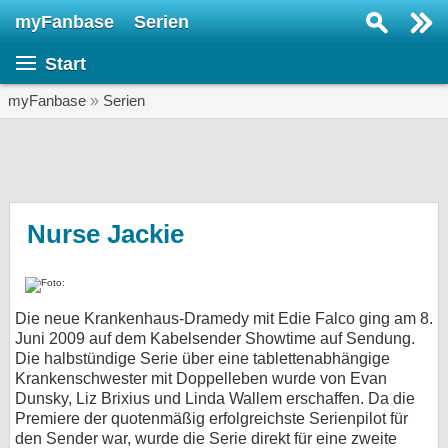
myFanbase
Serien
Serie suchen...
Start
Home
SERIEN
myFanbase
»
Serien
Serien
Kolumnen
Interviews
Nurse Jackie
Veranstaltungen
KULTUR
Die neue Krankenhaus-Dramedy mit Edie Falco ging am 8.
Specials
Juni 2009 auf dem Kabelsender Showtime auf Sendung.
Die halbstündige Serie über eine tablettenabhängige
SERVICE
Krankenschwester mit Doppelleben wurde von Evan
Gewinnspiele
Dunsky, Liz Brixius und Linda Wallem erschaffen. Da die
Premiere der quotenmäßig erfolgreichste Serienpilot für
Forum
den Sender war, wurde die Serie direkt für eine zweite