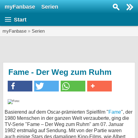
myFanbase
Serien
Serie suchen...
Start
Home
SERIEN
myFanbase
»
Serien
Serien
Kolumnen
Interviews
Fame - Der Weg zum Ruhm
Veranstaltungen
KULTUR
Specials
SERVICE
Basierend auf dem Oscar-prämierten Spielfilm "
Fame
", der
1980 Menschen in der ganzen Welt verzauberte, ging die
Gewinnspiele
TV-Serie "Fame – Der Weg zum Ruhm" am 07. Januar
1982 erstmalig auf Sendung. Mit von der Partie waren
Forum
auch einige Stars des damaligen Kino-Films, wie Albert