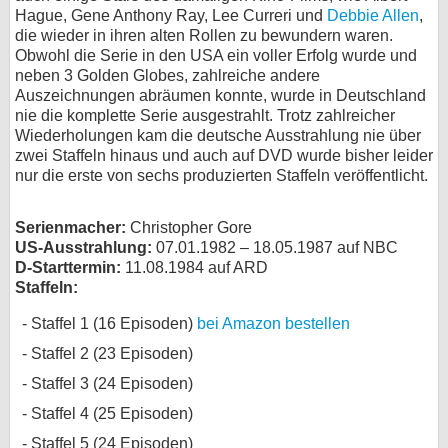
Hague, Gene Anthony Ray, Lee Curreri und
Debbie Allen
,
bei X
die wieder in ihren alten Rollen zu bewundern waren.
Obwohl die Serie in den USA ein voller Erfolg wurde und
bei Facebook
neben 3 Golden Globes, zahlreiche andere
Auszeichnungen abräumen konnte, wurde in Deutschland
nie die komplette Serie ausgestrahlt. Trotz zahlreicher
Wiederholungen kam die deutsche Ausstrahlung nie über
Kontakt
zwei Staffeln hinaus und auch auf DVD wurde bisher leider
nur die erste von sechs produzierten Staffeln veröffentlicht.
Nutzungsbedingungen
Datenschutz
Serienmacher:
Christopher Gore
US-Ausstrahlung:
07.01.1982 – 18.05.1987 auf NBC
Cookie-Einstellungen
D-Starttermin:
11.08.1984 auf ARD
Staffeln:
Impressum
Staffel 1 (16 Episoden)
bei Amazon bestellen
Desktop-Ansicht
Staffel 2 (23 Episoden)
myFanbase
Staffel 3 (24 Episoden)
Staffel 4 (25 Episoden)
Staffel 5 (24 Episoden)