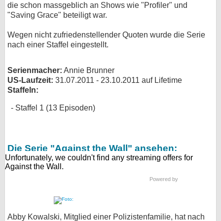
die schon massgeblich an Shows wie "Profiler" und
bei X
"Saving Grace" beteiligt war.
Wegen nicht zufriedenstellender Quoten wurde die Serie
bei Facebook
nach einer Staffel eingestellt.
Kontakt
Serienmacher:
Annie Brunner
US-Laufzeit:
31.07.2011 - 23.10.2011 auf Lifetime
Nutzungsbedingungen
Staffeln:
Staffel 1 (13 Episoden)
Datenschutz
Cookie-Einstellungen
Die Serie "Against the Wall" ansehen:
Impressum
Desktop-Ansicht
Powered by
myFanbase
Abby Kowalski, Mitglied einer Polizistenfamilie, hat nach