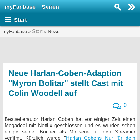
myFanbase
Serien
Serie suchen...
Start
Home
SERIEN
myFanbase
» Start »
News
Serien
Kolumnen
Interviews
Neue Harlan-Coben-Adaption
"Myron Bolitar" stellt Cast mit
Veranstaltungen
Colin Woodell auf
KULTUR
Specials
0
SERVICE
Bestsellerautor Harlan Coben hat vor einiger Zeit einen
Gewinnspiele
Megadeal mit Netflix geschlossen und es wurden schon
einige seiner Bücher als Miniserie für den Streamer
Forum
verfilmt. Kürzlich wurde "
Harlan Cobens Nur für dein