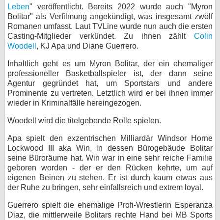
Leben
" veröffentlicht. Bereits 2022 wurde auch "Myron
bei X
Bolitar" als Verfilmung angekündigt, was insgesamt zwölf
Romanen umfasst. Laut TVLine wurde nun auch die ersten
bei Facebook
Casting-Mitglieder verkündet. Zu ihnen zählt
Colin
Woodell
, KJ Apa und Diane Guerrero.
Inhaltlich geht es um Myron Bolitar, der ein ehemaliger
Kontakt
professioneller Basketballspieler ist, der dann seine
Agentur gegründet hat, um Sportstars und andere
Nutzungsbedingungen
Prominente zu vertreten. Letztlich wird er bei ihnen immer
wieder in Kriminalfälle hereingezogen.
Datenschutz
Woodell wird die titelgebende Rolle spielen.
Cookie-Einstellungen
Apa spielt den exzentrischen Milliardär Windsor Horne
Lockwood III aka Win, in dessen Bürogebäude Bolitar
Impressum
seine Büroräume hat. Win war in eine sehr reiche Familie
geboren worden - der er den Rücken kehrte, um auf
Desktop-Ansicht
eigenen Beinen zu stehen. Er ist durch kaum etwas aus
myFanbase
der Ruhe zu bringen, sehr einfallsreich und extrem loyal.
Guerrero spielt die ehemalige Profi-Wrestlerin Esperanza
Diaz, die mittlerweile Bolitars rechte Hand bei MB Sports