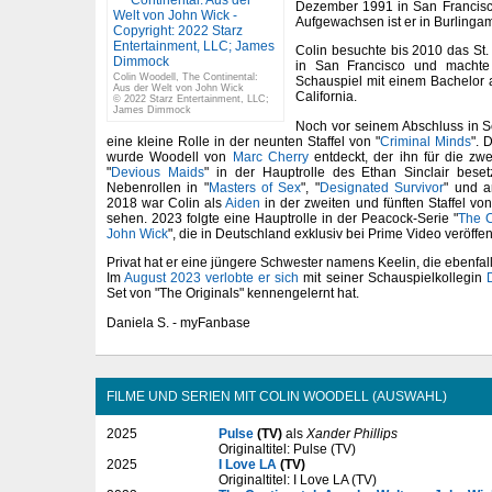
Dezember 1991 in San Francisco
Aufgewachsen ist er in Burlingam
Colin besuchte bis 2010 das St.
in San Francisco und machte
Colin Woodell, The Continental:
Schauspiel mit einem Bachelor a
Aus der Welt von John Wick
California.
© 2022 Starz Entertainment, LLC;
James Dimmock
Noch vor seinem Abschluss in Sc
eine kleine Rolle in der neunten Staffel von "
Criminal Minds
". 
wurde Woodell von
Marc Cherry
entdeckt, der ihn für die zwei
"
Devious Maids
" in der Hauptrolle des Ethan Sinclair beset
Nebenrollen in "
Masters of Sex
", "
Designated Survivor
" und 
2018 war Colin als
Aiden
in der zweiten und fünften Staffel v
sehen. 2023 folgte eine Hauptrolle in der Peacock-Serie "
The C
John Wick
", die in Deutschland exklusiv bei Prime Video veröffen
Privat hat er eine jüngere Schwester namens Keelin, die ebenfall
Im
August 2023 verlobte er sich
mit seiner Schauspielkollegin
Set von "The Originals" kennengelernt hat.
Daniela S. - myFanbase
FILME UND SERIEN MIT COLIN WOODELL (AUSWAHL)
2025
Pulse
(TV)
als
Xander Phillips
Originaltitel: Pulse (TV)
2025
I Love LA
(TV)
Originaltitel: I Love LA (TV)