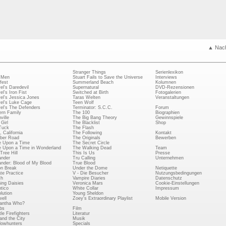
▲ Nac
Stranger Things
Serienlexikon
 Men
Stuart Fails to Save the Universe
Interviews
fest
Summerland Beach
Kolumnen
el's Daredevil
Supernatural
DVD-Rezensionen
el's Iron Fist
Switched at Birth
Fotogalerien
el's Jessica Jones
Taras Welten
Veranstaltungen
el's Luke Cage
Teen Wolf
el's The Defenders
Terminator: S.C.C.
Forum
rn Family
The 100
Biographien
ville
The Big Bang Theory
Gewinnspiele
Girl
The Blacklist
Shop
Tuck
The Flash
, California
The Following
Kontakt
ber Road
The Originals
Bewerben
 Upon a Time
The Secret Circle
 Upon a Time in Wonderland
The Walking Dead
Team
Tree Hill
This Is Us
Presse
ander
Tru Calling
Unternehmen
ander: Blood of My Blood
True Blood
on Break
Under the Dome
Netiquette
ate Practice
V - Die Besucher
Nutzungsbedingungen
ch
Vampire Diaries
Datenschutz
ing Daisies
Veronica Mars
Cookie-Einstellungen
tico
White Collar
Impressum
lution
Young Sheldon
ell
Zoey's Extraordinary Playlist
Mobile Version
antha Who?
bs
Film
le Firefighters
Literatur
and the City
Musik
owhunters
Specials