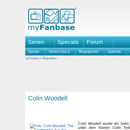
Serien
Specials
Forum
Spoiler
Serien A bis Z
Biographien
Upfronts
myFanbase
»
Biographien
Colin Woodell
Colin Woodell wurde als Sohn
unter dem Namen Colin Tod