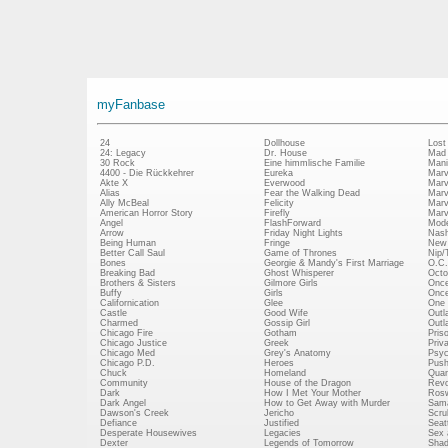
myFanbase
24
Dollhouse
Lost
24: Legacy
Dr. House
Mad
30 Rock
Eine himmlische Familie
Mani
4400 - Die Rückkehrer
Eureka
Marv
Akte X
Everwood
Marv
Alias
Fear the Walking Dead
Marv
Ally McBeal
Felicity
Marv
American Horror Story
Firefly
Marv
Angel
FlashForward
Mode
Arrow
Friday Night Lights
Nash
Being Human
Fringe
New 
Better Call Saul
Game of Thrones
Nip/
Bones
Georgie & Mandy's First Marriage
O.C.
Breaking Bad
Ghost Whisperer
Octo
Brothers & Sisters
Gilmore Girls
Once
Buffy
Girls
Once
Californication
Glee
One 
Castle
Good Wife
Outl
Charmed
Gossip Girl
Outl
Chicago Fire
Gotham
Pris
Chicago Justice
Greek
Priv
Chicago Med
Grey's Anatomy
Psy
Chicago P.D.
Heroes
Push
Chuck
Homeland
Quan
Community
House of the Dragon
Revo
Dark
How I Met Your Mother
Rosw
Dark Angel
How to Get Away with Murder
Sam
Dawson's Creek
Jericho
Scru
Defiance
Justified
Seatt
Desperate Housewives
Legacies
Sex 
Dexter
Legends of Tomorrow
Shad