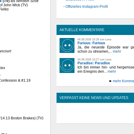
ck
(TV)
als
Winston Scott
 of John Wick (TV)
Offizielles Instagram-Profil
Feliks
AKTUELLE KOMMENTARE
04.08.2026 10:29 von Lena
Furious: Furious
Ja, die neueste Episode war ge
ancourt
schon zu streamen,...
mehr
04.08.2026 10:27 von Lena
Paradise: Paradise
Ich bin immer hin- und hergeriss
lex
ein Ereignis den...
mehr
d
 Confession & #1.19
mehr Komme
VERPASST KEINE NEWS UND UPDATES
(#14.13 Boston Brakes) (TV)