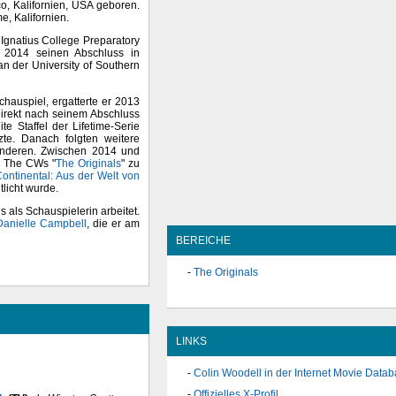
, Kalifornien, USA geboren.
e, Kalifornien.
 Ignatius College Preparatory
 2014 seinen Abschluss in
n der University of Southern
hauspiel, ergatterte er 2013
Direkt nach seinem Abschluss
te Staffel der Lifetime-Serie
zte. Danach folgten weitere
anderen. Zwischen 2014 und
on The CWs "
The Originals
" zu
ontinental: Aus der Welt von
tlicht wurde.
s als Schauspielerin arbeitet.
Danielle Campbell
, die er am
BEREICHE
The Originals
LINKS
Colin Woodell in der Internet Movie Data
Offizielles X-Profil