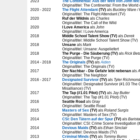
2023
The Continental: Aus der Welt von John Wi
Originaltitel: The Continental: From the World
2020 - 2022
The Flight Attendant
(TV)
als
Buckley Ware / 
Originaltitel: The Flight Attendant (TV)
2020
Ruf der Wildnis
als
Charles
Originaltitel: The Call of the Wild
2020
I Love America
als
John
Originaltitel: I Love America
2018
Middle School Talent Show (TV)
als
Derek
Originaltitel: Middle School Talent Show (TV)
2018
Unsane
als
Mark
Originaltitel: Unsane: Ausgeliefert
2018
The Purge - Die Säuberung (TV)
als
Rick Bet
Originaltitel: The Purge (TV)
2014 - 2018
The Originals
(TV)
als
Aiden
Originaltitel: The Originals (TV)
2017
Der Nachbar - Die Gefahr lebt nebenan
als
A
Originaltitel: The Neighbor
2016 - 2017
Designated Survivor
(TV)
als
Tyler Richmon
Originaltitel: Designated Survivor (#1.03 The
Misalliance) (TV)
2017
The Tap (#1.01 Pilot) (TV)
als
Jay Butler
Originaltitel: The Tap (#1.01 Pilot) (TV)
2016
Seattle Road
als
Gray
Originaltitel: Seattle Road
2015
Masters of Sex
(TV)
als
Roland Surgis
Originaltitel: Masters of Sex (TV)
2014
CSI: Den Tätern auf der Spur
(TV)
als
Barista
Originaltitel: CSI: Crime Scene Investigation 
2014
Devious Maids
(TV)
als
Ethan Sinclair
Originaltitel: Devious Maids (TV)
2013
Criminal Minds
(TV)
als
Tommy Burns