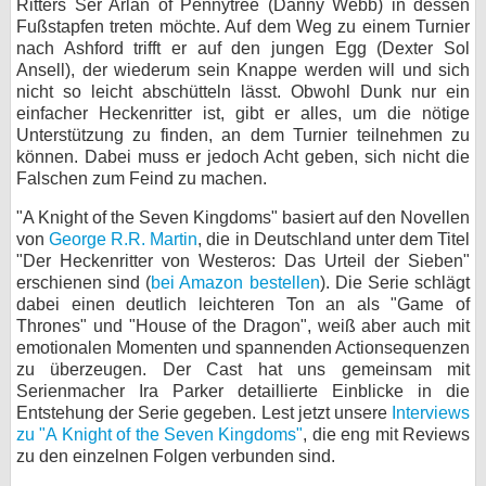
Ritters Ser Arlan of Pennytree (Danny Webb) in dessen
Fußstapfen treten möchte. Auf dem Weg zu einem Turnier
nach Ashford trifft er auf den jungen Egg (Dexter Sol
Ansell), der wiederum sein Knappe werden will und sich
nicht so leicht abschütteln lässt. Obwohl Dunk nur ein
einfacher Heckenritter ist, gibt er alles, um die nötige
Unterstützung zu finden, an dem Turnier teilnehmen zu
können. Dabei muss er jedoch Acht geben, sich nicht die
Falschen zum Feind zu machen.
"A Knight of the Seven Kingdoms" basiert auf den Novellen
von
George R.R. Martin
, die in Deutschland unter dem Titel
"Der Heckenritter von Westeros: Das Urteil der Sieben"
erschienen sind (
bei Amazon bestellen
). Die Serie schlägt
dabei einen deutlich leichteren Ton an als "Game of
Thrones" und "House of the Dragon", weiß aber auch mit
emotionalen Momenten und spannenden Actionsequenzen
zu überzeugen. Der Cast hat uns gemeinsam mit
Serienmacher Ira Parker detaillierte Einblicke in die
Entstehung der Serie gegeben. Lest jetzt unsere
Interviews
zu "A Knight of the Seven Kingdoms"
, die eng mit Reviews
zu den einzelnen Folgen verbunden sind.