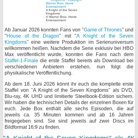
bei X
A Knight of the Seven
Kingdoms
© Warner Bros. Home
Entertainment
bei Facebook
Ab Januar 2026 konnten Fans von "
Game of Thrones
" und
"
House of the Dragon
" mit "
A Knight of the Seven
Kontakt
Kingdoms
" eine weitere Produktion im Serienuniversum
willkommen heißen. Nachdem die Serie exklusiv bei HBO
Max veröffentlicht wurde, konnten die Fans nach dem
Nutzungsbedingungen
Staffel-1-Finale
die erste Staffel bereits als Download bei
verschiedenen Anbietern erstehen, nun folgt die
Datenschutz
physikalische Veröffentlichung.
Cookie-Einstellungen
Ab dem 18. Juni 2026 könnt ihr euch die komplette erste
Staffel von "A Knight of the Seven Kingdoms" als DVD,
Impressum
Blu-ray, 4K UHD und limitierte Steelbook-Edition sichern.
Wir haben die technischen Details der einzelnen Boxen für
Desktop-Ansicht
euch. Jede Box enthält alle sechs Episoden, die auf
myFanbase
jeweils ca. 35 Minuten kommen und ab 16 Jahren
freigegeben sind. Sie sind jeweils auf zwei Discs im
Bildformat 16:9 zu finden.