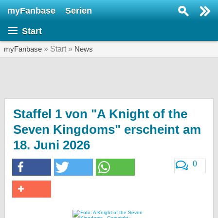
myFanbase
Serien
Serie suchen...
Start
Home
SERIEN
myFanbase
» Start »
News
Serien
Kolumnen
Interviews
Staffel 1 von "A Knight of the
Seven Kingdoms" erscheint am
Veranstaltungen
18. Juni 2026
KULTUR
Specials
0
SERVICE
Gewinnspiele
Forum