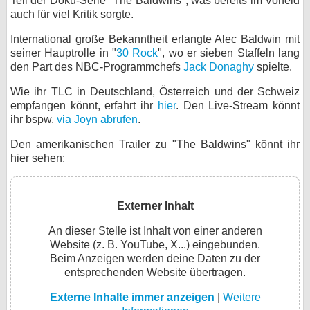
Teil der Doku-Serie "The Baldwins", was bereits im Vorfeld
auch für viel Kritik sorgte.
International große Bekanntheit erlangte Alec Baldwin mit
seiner Hauptrolle in "
30 Rock
", wo er sieben Staffeln lang
den Part des NBC-Programmchefs
Jack Donaghy
spielte.
Wie ihr TLC in Deutschland, Österreich und der Schweiz
empfangen könnt, erfahrt ihr
hier
. Den Live-Stream könnt
ihr bspw.
via Joyn abrufen
.
Den amerikanischen Trailer zu "The Baldwins" könnt ihr
hier sehen:
Externer Inhalt
An dieser Stelle ist Inhalt von einer anderen
Website (z. B. YouTube, X...) eingebunden.
Beim Anzeigen werden deine Daten zu der
entsprechenden Website übertragen.
Externe Inhalte immer anzeigen
|
Weitere