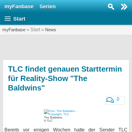
myFanbase
Serien
Serie suchen...
Start
Home
SERIEN
myFanbase
» Start »
News
Serien
Kolumnen
Interviews
TLC findet genauen Starttermin
für Reality-Show "The
Veranstaltungen
Baldwins"
KULTUR
Specials
0
SERVICE
Gewinnspiele
The Baldwins
© TLC
Forum
Bereits vor einigen Wochen hatte der Sender TLC