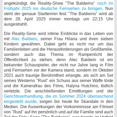
angekündigt, die Reality-Show "The Baldwins"
noch im
bei X
Frühjahr 2025 ins deutsche Fernsehen zu bringen
. Nun
steht der genaue Starttermin fest: "The Baldwins" wird ab
bei Facebook
dem 28. April 2025 immer montags um 22:15 Uhr
ausgestrahlt.
Die Reality-Serie wird intime Einblicke in das Leben von
Kontakt
mit
Alec Baldwin
, seiner Frau Hilaria und ihren sieben
Kindern gewähren. Dabei geht es nicht nur um das
Nutzungsbedingungen
Familienleben und die Herausforderungen als Großfamilie,
sondern auch das Thema im Rampenlicht der
Datenschutz
Öffentlichkeit zu stehen, denn Alec Baldwin ist ein
bekannter Schauspieler, der nicht nur Jahre lang in Film
Cookie-Einstellungen
und Fernsehen vor der Kamera stand, sondern im Oktober
2021 auch traurige Berühmtheit erlangte, als sich am Set
Impressum
seines Westerns "Rust" ein Schuss aus seiner Waffe löste
und die Kamerafrau des Films, Halyna Hutchins, tödlich
Desktop-Ansicht
verletzte. Die anschließenden Ermittlungen und die
myFanbase
Gerichtsverhandlung, die im Sommer 2024 überraschend
eingestellt wurde
, sorgen bis heute für Skandale in den
Medien. Die Auswirkungen der Vorkommnisse am Filmset
von "Rust" auf ihn persönlich und auf die Familie sind auch