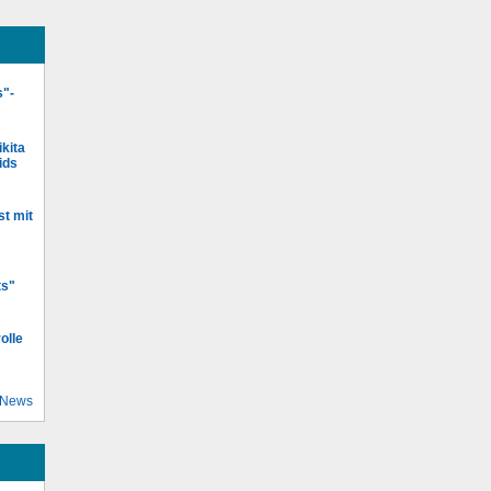
s"-
kita
ids
st mit
ts"
olle
 News