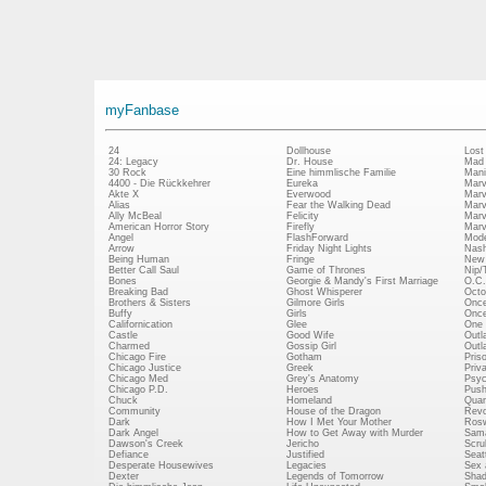
myFanbase
24
Dollhouse
Lost
24: Legacy
Dr. House
Mad
30 Rock
Eine himmlische Familie
Mani
4400 - Die Rückkehrer
Eureka
Marv
Akte X
Everwood
Marv
Alias
Fear the Walking Dead
Marv
Ally McBeal
Felicity
Marv
American Horror Story
Firefly
Marv
Angel
FlashForward
Mode
Arrow
Friday Night Lights
Nash
Being Human
Fringe
New 
Better Call Saul
Game of Thrones
Nip/
Bones
Georgie & Mandy's First Marriage
O.C.
Breaking Bad
Ghost Whisperer
Octo
Brothers & Sisters
Gilmore Girls
Once
Buffy
Girls
Once
Californication
Glee
One 
Castle
Good Wife
Outl
Charmed
Gossip Girl
Outl
Chicago Fire
Gotham
Pris
Chicago Justice
Greek
Priv
Chicago Med
Grey's Anatomy
Psy
Chicago P.D.
Heroes
Push
Chuck
Homeland
Quan
Community
House of the Dragon
Revo
Dark
How I Met Your Mother
Rosw
Dark Angel
How to Get Away with Murder
Sam
Dawson's Creek
Jericho
Scru
Defiance
Justified
Seatt
Desperate Housewives
Legacies
Sex 
Dexter
Legends of Tomorrow
Shad