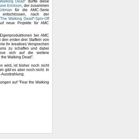
 Walking Dead
" dürfte diese
ave Erickson
, der zusammen
irkman
für die AMC-Serie
h entschlossen, nach der
"
The Walking Dead
"-
Spin-Off
auf neue Projekte für AMC
n Eigenproduktionen bei AMC
 den ersten drei Staffeln von
rie ihr kreatives Versprechen
sums zu schaffen und dabei
reue sich auf die weitere
 the Walking Dead".
 wird, ist bisher noch nicht
n gibt es aber noch nicht. In
-Ausstrahlung.
kungen auf "Fear the Walking