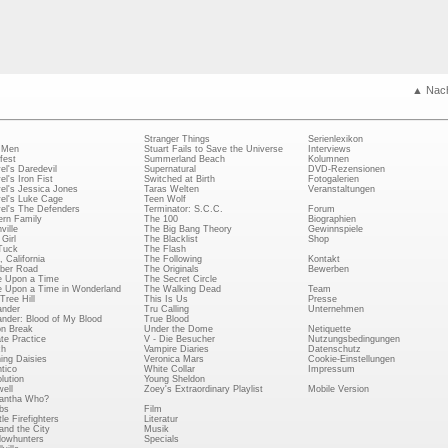
▲ Nac
Stranger Things
Serienlexikon
 Men
Stuart Fails to Save the Universe
Interviews
fest
Summerland Beach
Kolumnen
el's Daredevil
Supernatural
DVD-Rezensionen
el's Iron Fist
Switched at Birth
Fotogalerien
el's Jessica Jones
Taras Welten
Veranstaltungen
el's Luke Cage
Teen Wolf
el's The Defenders
Terminator: S.C.C.
Forum
rn Family
The 100
Biographien
ville
The Big Bang Theory
Gewinnspiele
Girl
The Blacklist
Shop
Tuck
The Flash
, California
The Following
Kontakt
ber Road
The Originals
Bewerben
 Upon a Time
The Secret Circle
 Upon a Time in Wonderland
The Walking Dead
Team
Tree Hill
This Is Us
Presse
ander
Tru Calling
Unternehmen
ander: Blood of My Blood
True Blood
on Break
Under the Dome
Netiquette
ate Practice
V - Die Besucher
Nutzungsbedingungen
ch
Vampire Diaries
Datenschutz
ing Daisies
Veronica Mars
Cookie-Einstellungen
tico
White Collar
Impressum
lution
Young Sheldon
ell
Zoey's Extraordinary Playlist
Mobile Version
antha Who?
bs
Film
le Firefighters
Literatur
and the City
Musik
owhunters
Specials