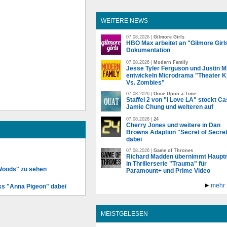
WEITERE NEWS
07.08.2026 |
Gilmore Girls
HBO Max arbeitet an "Gilmore Girl
Dokumentation
07.08.2026 |
Modern Family
Jesse Tyler Ferguson und Justin Mi
entwickeln Microdrama "Theater K
Vs. Zombies"
07.08.2026 |
Once Upon a Time
Staffel 2 von "I Love LA" stockt Ca
Jamie Chung und weiteren auf
07.08.2026 |
24
Cherry Jones und weitere in Dan
Browns Adaption "Secret of Secre
dabei
07.08.2026 |
Game of Thrones
Richard Madden übernimmt Hauptr
in Thrillerserie "Trauma" für
 Woods" zu sehen
Paramount+ und Prime Video
mehr
ks "Anna Pigeon" dabei
MEISTGELESEN