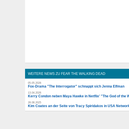
WEITERE NEWS ZU FEAR THE WALKING DEAD
05.05.2026
Fox-Drama "The Interrogator" schnappt sich Jenna Elfman
13.04.2026
Kerry Condon neben Maya Hawke in Netflix' "The God of the
28.08.2025
Kim Coates an der Seite von Tracy Spiridakos in USA Networ