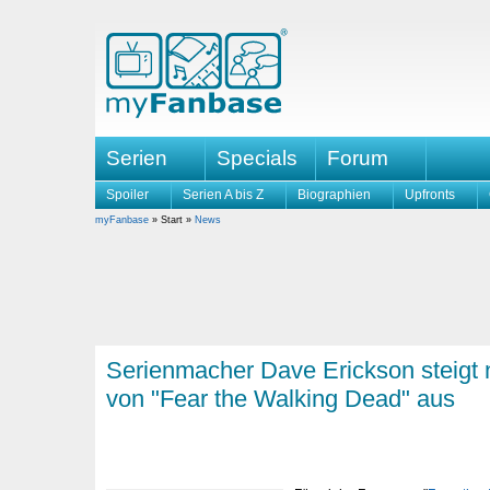
Serien
Specials
Forum
Spoiler
Serien A bis Z
Biographien
Upfronts
myFanbase
» Start »
News
Serienmacher Dave Erickson steigt n
von "Fear the Walking Dead" aus