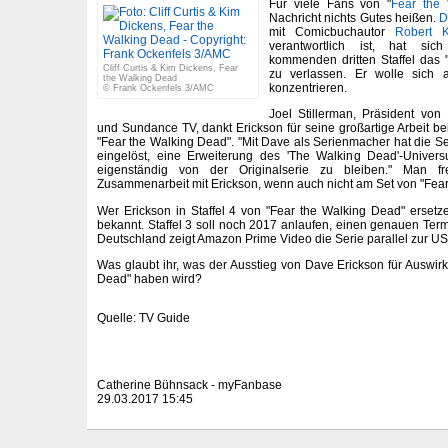
Für viele Fans von "
Fear the
Nachricht nichts Gutes heißen.
D
mit Comicbuchautor
Robert K
verantwortlich ist, hat sic
kommenden dritten Staffel das 
Cliff Curtis & Kim Dickens, Fear
zu verlassen. Er wolle sich 
the Walking Dead
konzentrieren.
© Frank Ockenfels 3/AMC
Joel Stillerman, Präsident vo
und Sundance TV, dankt Erickson für seine großartige Arbeit bei
"Fear the Walking Dead". "Mit Dave als Serienmacher hat die Se
eingelöst, eine Erweiterung des 'The Walking Dead'-Univer
eigenständig von der Originalserie zu bleiben." Man f
Zusammenarbeit mit Erickson, wenn auch nicht am Set von "Fear
Wer Erickson in Staffel 4 von "Fear the Walking Dead" ersetzen
bekannt. Staffel 3 soll noch 2017 anlaufen, einen genauen Termi
Deutschland zeigt Amazon Prime Video die Serie parallel zur US
Was glaubt ihr, was der Ausstieg von Dave Erickson für Auswir
Dead" haben wird?
Quelle: TV Guide
Catherine Bühnsack - myFanbase
29.03.2017 15:45