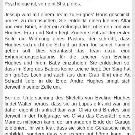
Psychologe ist, verneint Sharp dies.
Jessup wird mit einem Team zu Hughes' Haus geschickt,
um es zu durchsuchen. Sie entdeckt einen kleinen Altar
und eine Bibel, in der ein Zeitungsartikel über den Tod von
Hughes' Frau und Sohn liegt. Zudem steht auf der ersten
Seite die Widmung eines Pastors, der schreibt, dass
Hughes sich nicht die Schuld an dem Tod seiner Familie
geben soll. Dies veranlasst das Team dazu, eine
Exhumierungserlaubnis für die Leichen von Eveline
Hughes und ihrem Baby einzuholen. Sie entdecken so,
dass im Sarg des Babies keine Leiche liegt. Der Sarg hat
ein großes Loch und auch aus dem Grab führt eine Art
Schacht tiefer in die Erde. Andre Hughes bringt sich
derweil in seiner Zelle um.
Bei der Untersuchung des Skeletts von Eveline Hughes
findet Walter heraus, dass sie an Lupus erkrankt war und
daher eigentlich unfruchtbar war. Olivia und Broyles sind
derweil in der Tiefgarage, wo Olivia das Gespräch eines
Mannes mithören kann, der am anderen Ende der Garage
telefoniert. Ihr wird klar, dass sie sich die Geräusche nicht
einbildet, sondern dass sie extrem gut hören kann. Im