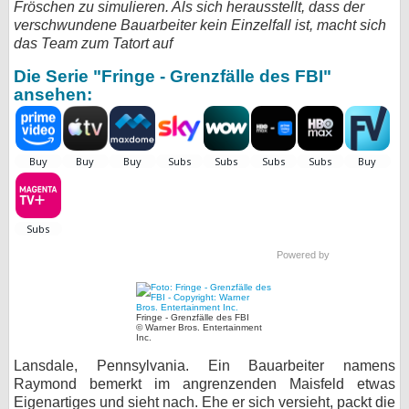
Fröschen zu simulieren. Als sich herausstellt, dass der
verschwundene Bauarbeiter kein Einzelfall ist, macht sich
bei X
das Team zum Tatort auf
bei Facebook
Die Serie "Fringe - Grenzfälle des FBI"
ansehen:
Kontakt
Nutzungsbedingungen
Datenschutz
Cookie-Einstellungen
Powered by
Impressum
Desktop-Ansicht
Fringe - Grenzfälle des FBI
© Warner Bros. Entertainment
myFanbase
Inc.
Lansdale, Pennsylvania. Ein Bauarbeiter namens
Raymond bemerkt im angrenzenden Maisfeld etwas
Eigenartiges und sieht nach. Ehe er sich versieht, packt die