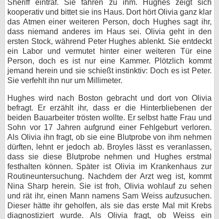
Sheriff eintraf. Sie fahren zu ihm. Hughes zeigt sich
kooperativ und bittet sie ins Haus. Dort hört Olivia ganz klar
das Atmen einer weiteren Person, doch Hughes sagt ihr,
dass niemand anderes im Haus sei. Olivia geht in den
ersten Stock, während Peter Hughes ablenkt. Sie entdeckt
ein Labor und vermutet hinter einer weiteren Tür eine
Person, doch es ist nur eine Kammer. Plötzlich kommt
jemand herein und sie schießt instinktiv: Doch es ist Peter.
Sie verfehlt ihn nur um Millimeter.
Hughes wird nach Boston gebracht und dort von Olivia
befragt. Er erzählt ihr, dass er die Hinterbliebenen der
beiden Bauarbeiter trösten wollte. Er selbst hatte Frau und
Sohn vor 17 Jahren aufgrund einer Fehlgeburt verloren.
Als Olivia ihn fragt, ob sie eine Blutprobe von ihm nehmen
dürften, lehnt er jedoch ab. Broyles lässt es veranlassen,
dass sie diese Blutprobe nehmen und Hughes erstmal
festhalten können. Später ist Olivia im Krankenhaus zur
Routineuntersuchung. Nachdem der Arzt weg ist, kommt
Nina Sharp herein. Sie ist froh, Olivia wohlauf zu sehen
und rät ihr, einen Mann namens Sam Weiss aufzusuchen.
Dieser hätte ihr geholfen, als sie das erste Mal mit Krebs
diagnostiziert wurde. Als Olivia fragt, ob Weiss ein