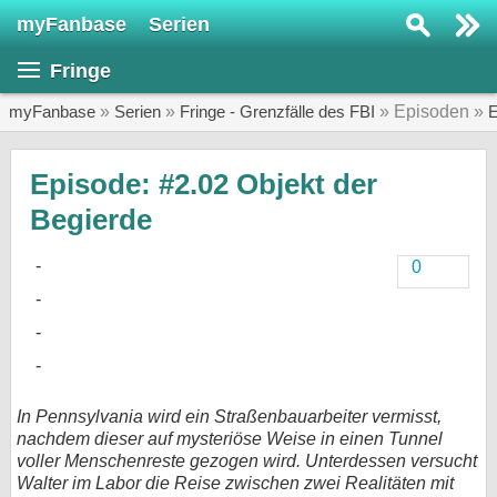
myFanbase
Serien
Serie suchen...
Fringe
Home
SERIEN
myFanbase
»
Serien
»
Fringe - Grenzfälle des FBI
» Episoden »
E
Serien
Episode: #2.02 Objekt der
Kolumnen
Begierde
Interviews
0
Veranstaltungen
KULTUR
Specials
SERVICE
In Pennsylvania wird ein Straßenbauarbeiter vermisst,
Gewinnspiele
nachdem dieser auf mysteriöse Weise in einen Tunnel
voller Menschenreste gezogen wird. Unterdessen versucht
Forum
Walter im Labor die Reise zwischen zwei Realitäten mit