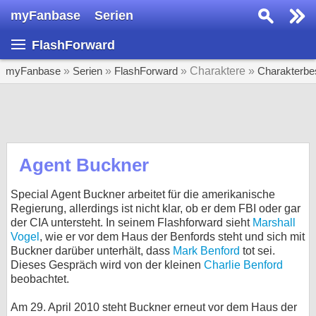
myFanbase
Serien
Serie suchen...
FlashForward
Home
SERIEN
myFanbase
»
Serien
»
FlashForward
» Charaktere »
Charakterbe
Serien
Kolumnen
Interviews
Agent Buckner
Veranstaltungen
Special Agent Buckner arbeitet für die amerikanische
KULTUR
Regierung, allerdings ist nicht klar, ob er dem FBI oder gar
der CIA untersteht. In seinem Flashforward sieht
Marshall
Specials
Vogel
, wie er vor dem Haus der Benfords steht und sich mit
Buckner darüber unterhält, dass
Mark Benford
tot sei.
SERVICE
Dieses Gespräch wird von der kleinen
Charlie Benford
Gewinnspiele
beobachtet.
Forum
Am 29. April 2010 steht Buckner erneut vor dem Haus der