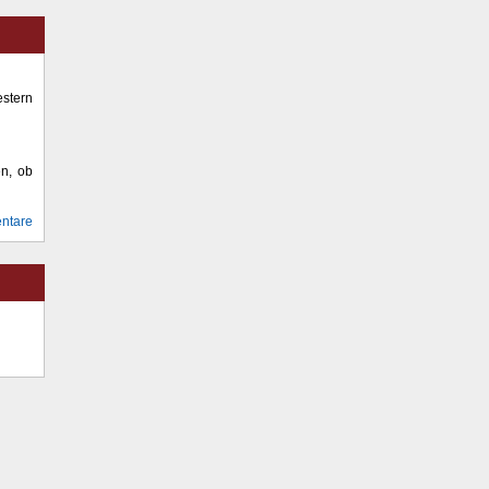
stern
en, ob
ntare