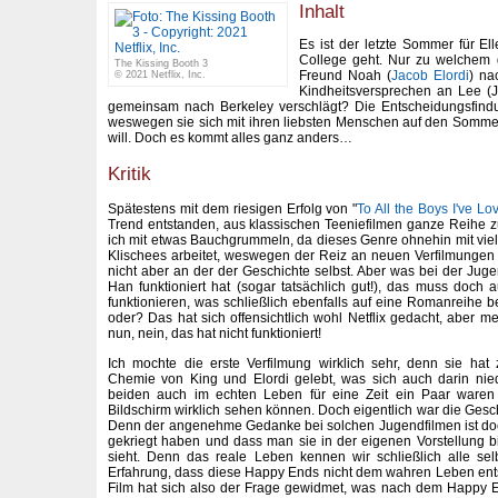
Inhalt
Es ist der letzte Sommer für Ell
College geht. Nur zu welchem g
The Kissing Booth 3
Freund Noah (
Jacob Elordi
) na
© 2021 Netflix, Inc.
Kindheitsversprechen an Lee (J
gemeinsam nach Berkeley verschlägt? Die Entscheidungsfindung
weswegen sie sich mit ihren liebsten Menschen auf den Somme
will. Doch es kommt alles ganz anders…
Kritik
Spätestens mit dem riesigen Erfolg von "
To All the Boys I've Lo
Trend entstanden, aus klassischen Teeniefilmen ganze Reihe 
ich mit etwas Bauchgrummeln, da dieses Genre ohnehin mit vi
Klischees arbeitet, weswegen der Reiz an neuen Verfilmungen 
nicht aber an der der Geschichte selbst. Aber was bei der Ju
Han funktioniert hat (sogar tatsächlich gut!), das muss doch 
funktionieren, was schließlich ebenfalls auf eine Romanreihe b
oder? Das hat sich offensichtlich wohl Netflix gedacht, aber mei
nun, nein, das hat nicht funktioniert!
Ich mochte die erste Verfilmung wirklich sehr, denn sie hat
Chemie von King und Elordi gelebt, was sich auch darin nie
beiden auch im echten Leben für eine Zeit ein Paar ware
Bildschirm wirklich sehen können. Doch eigentlich war die Gesc
Denn der angenehme Gedanke bei solchen Jugendfilmen ist doc
gekriegt haben und dass man sie in der eigenen Vorstellung 
sieht. Denn das reale Leben kennen wir schließlich alle sel
Erfahrung, dass diese Happy Ends nicht dem wahren Leben ent
Film hat sich also der Frage gewidmet, was nach dem Happy E