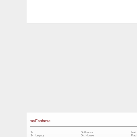
myFanbase
24
Dollhouse
Lost
24: Legacy
Dr. House
Mad