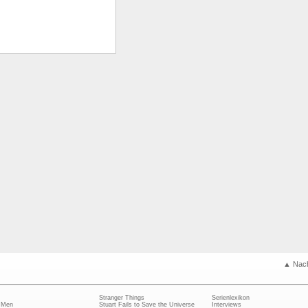
▲ Nac
Stranger Things
Serienlexikon
 Men
Stuart Fails to Save the Universe
Interviews