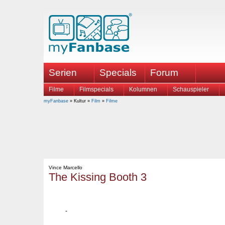
Serien
Specials
Forum
Filme
Filmspecials
Kolumnen
Schauspieler
myFanbase
» Kultur »
Film
»
Filme
Vince Marcello
The Kissing Booth 3