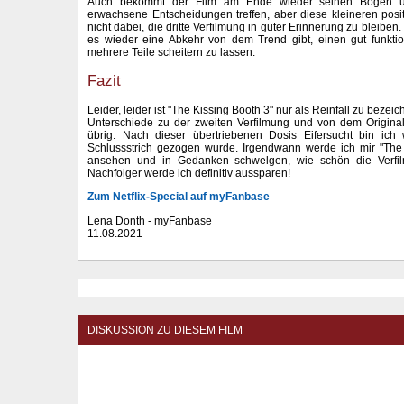
Auch bekommt der Film am Ende wieder seinen Bogen und
erwachsene Entscheidungen treffen, aber diese kleineren posit
nicht dabei, die dritte Verfilmung in guter Erinnerung zu bleiben.
es wieder eine Abkehr von dem Trend gibt, einen gut funkti
mehrere Teile scheitern zu lassen.
Fazit
Leider, leider ist "The Kissing Booth 3" nur als Reinfall zu bezei
Unterschiede zu der zweiten Verfilmung und von dem Original
übrig. Nach dieser übertriebenen Dosis Eifersucht bin ich w
Schlussstrich gezogen wurde. Irgendwann werde ich mir "The
ansehen und in Gedanken schwelgen, wie schön die Verfil
Nachfolger werde ich definitiv aussparen!
Zum Netflix-Special auf myFanbase
Lena Donth - myFanbase
11.08.2021
DISKUSSION ZU DIESEM FILM