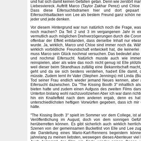
und hat sich damit keinen Gefallen getan. Denn wie zerstört man 
Liebesviereck. Auftritt Marco (Taylor Zakhar Perez) und Chloe 
Dass diese Eifersuchtsdramen hier und dort gepaar
Eifersuchtsattacken von Lee als bestem Freund ganz schön ne
jeder und jede denken.
Vor diesem Hintergrund war nun natürlich noch die Frage, was so
noch machen? Da Teil 2 und 3 im vergangenen Jahr in e
vermutlich auch möglichen Drehverzögerungen durch die Coron
offenbar der Effekt entstanden, dass derselbe Inhalt nur etw
wurde. Ja, wirklich, Marco und Chloe sind immer noch da. Wä
wirklich vorbildliche Freundschaft entwickelt hat, die keinerle
muss Marco sein Glück nochmal versuchen. Das bedeutet also wi
und nochmal Eifersucht. Natürlich musste auch wie immer
reinspielen, aber als wäre das noch nicht genug ist Elle plötzli
weil dieser beim Strandhaus zufällig eine Bekanntschaft macht,
geht und da sie sich bestens verstehen, hadert Elle damit, 
müsste. Zudem lernt ihr Vater (Stephen Jennings) mit Linda (
Tod seiner Frau endlich wieder jemand Neues kennen, aber au
Eifersucht dazwischen. Da "The Kissing Booth 3" inhaltlich al
bieten hatte und zudem einen Aufguss des zweiten Films darstel
Unterton bislang wohl nachzuvollziehen Aber ich war dann richti
hin ein Knalleffekt nach dem anderen ergab, denn es hat 
unterschiedlichsten heftigen Vorwürfen gegeben, dass ich mi
hätte.
"The Kissing Booth 3" spielt im Sommer vor dem College, ist als
Veröffentlichung im August, doch von dem sonnigen Gefühl
herüberretten können. Es gibt sicherlich auch wirklich herrl
Szenen von der gemeinsamen Bucketlist von Elle und Lee zu
die Darstellung eines Mario-Kart-Rennens begeistern könn
jahrelang zu meinen liebsten, weswegen dieses Abenteuer viel N