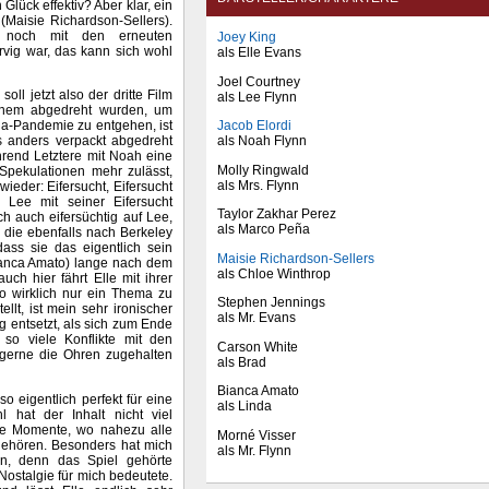
Glück effektiv? Aber klar, ein
(Maisie Richardson-Sellers).
t noch mit den erneuten
Joey King
rvig war, das kann sich wohl
als Elle Evans
Joel Courtney
ll jetzt also der dritte Film
als Lee Flynn
inem abgedreht wurden, um
Jacob Elordi
a-Pandemie zu entgehen, ist
als Noah Flynn
as anders verpackt abgedreht
hrend Letztere mit Noah eine
Molly Ringwald
i Spekulationen mehr zulässt,
als Mrs. Flynn
eder: Eifersucht, Eifersucht
 Lee mit seiner Eifersucht
Taylor Zakhar Perez
ch auch eifersüchtig auf Lee,
als Marco Peña
 die ebenfalls nach Berkeley
dass sie das eigentlich sein
Maisie Richardson-Sellers
Bianca Amato) lange nach dem
als Chloe Winthrop
ch hier fährt Elle mit ihrer
so wirklich nur ein Thema zu
Stephen Jennings
lt, ist mein sehr ironischer
als Mr. Evans
g entsetzt, als sich zum Ende
so viele Konflikte mit den
Carson White
r gerne die Ohren zugehalten
als Brad
Bianca Amato
o eigentlich perfekt für eine
als Linda
 hat der Inhalt nicht viel
iche Momente, wo nahezu alle
Morné Visser
gehören. Besonders hat mich
als Mr. Flynn
en, denn das Spiel gehörte
ostalgie für mich bedeutete.