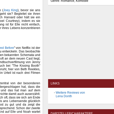
Genre: Romance, Komödie
e (
Joey King
), bevor sie ans
eht sie? Begleitet sie ihren
ch Harvard oder hält sie ein
oel Courtney), indem es sie
 ist für Elle nicht einfach,
r ihres Lebens konzentrieren
ved Before
" von Netflix ist der
zu entwickeln. Das beobachte
elen bekannten Schemata und
oft an dem neuen Cast liegt,
gendbuchverfilmung von Jenny
auch bei "The Kissing Booth"
eruht, hier von Beth Reekles,
n Urteil ist nach drei Filmen
 zentral von der besonderen
LINKS
dergeschlagen hat, dass die
n und das hat man auf dem
Weitere Reviews von
hichte damit auch auserzählt.
Lena Donth
h oft, dass sie sich am Ende
bis ans Lebensende glücklich
bst zu gut und da zeigt die
sprechend. Schon der zweite
nd auf Elle und Noah wartet
DARSTELLER/CHARAKTERE