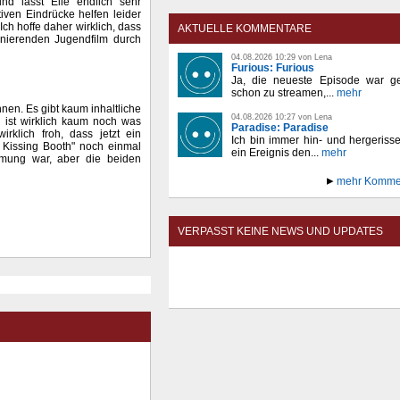
 lässt Elle endlich sehr
iven Eindrücke helfen leider
 Ich hoffe daher wirklich, dass
AKTUELLE KOMMENTARE
onierenden Jugendfilm durch
04.08.2026 10:29 von Lena
Furious: Furious
Ja, die neueste Episode war ge
schon zu streamen,...
mehr
chnen. Es gibt kaum inhaltliche
04.08.2026 10:27 von Lena
 ist wirklich kaum noch was
Paradise: Paradise
irklich froh, dass jetzt ein
Ich bin immer hin- und hergeriss
 Kissing Booth" noch einmal
ein Ereignis den...
mehr
mung war, aber die beiden
mehr Komme
VERPASST KEINE NEWS UND UPDATES