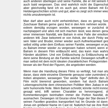
auch anderen überlegen und seine Familie, die er mit seinem Ge
auch bald vergessen. Das sind wahrlich nicht die Eigenschaf
aber gleichzeitig fand ich es auch gut, einen Balram mit 
Heldengeschichten schön und gut, aber es zeigt sich immer wieder
nichts umzukrempeln ist.
Man darf aber auch nicht verheimlichen, dass es genug Sze
Zuschauer Balram gerne ganz fest in den Arm nehmen würde. T
extrem demütig erzogen worden, weswegen er zunächst de
nachplappert und alles mit sich machen lässt, was denen ger
einer immensen Naivität, wie Balram in eine Falle der emoti
anderen tritt. Zwar bekommt er von Ashok, der durch Pinky w
sein Vater und Bruder, immer wieder auch Aufmerksamkeit ges
selbst völlig unter dem Einfluss seiner Familie, weswegen er j
zu Balram immer wieder zu vergessen haben scheint, wenn es 
Balram in diesem Film enttäuscht wird, das kann man wahrs
Händen abzählen. Und von Enttäuschung zu Enttäuschung wi
denn seine Bindung an die Familie wächst. Deswegen schafft es 
man selbst mit dem nicht idealen charakterlichen Protagonisten m
besser als der Rest der Figuren, die angeboten werden.
Wenn man die Handlung dieses Films so verfolgt, hat man als
daran, dass viele einzelne Elemente genauso oder zumindest seh
Indien abspielen, weswegen "Der weiße Tiger" definitiv den Zeit
Film nicht bierernst geworden, sondern hat durch Balram
Lebensgeschichte dem chinesischen Politiker Wen Jiabao in ein
sehr humorvolle Note. Wem Balram schreibt, könnte nicht ironis
gesagt wird, trifft seinen Charakter so hervorragend, d
Kommentierungen beinhalten immer die Portion Naivität, di
ausmachen. Deswegen ist Gourav ohne Frage der Star dieses Film
seinen Facetten grandios transportiert hat. Im Grunde ist dan
Jonas ein größerer Name im Cast ist. Natürlich hat sie ihre Roll