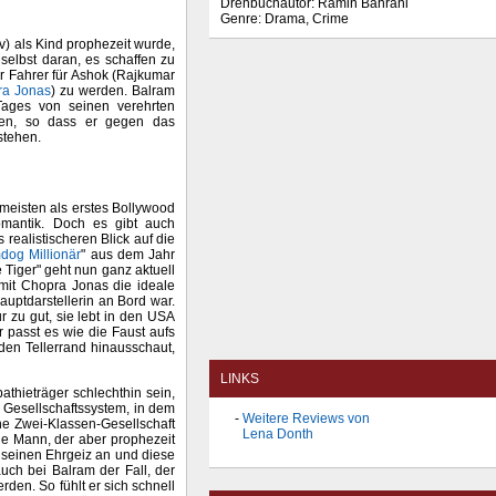
Drehbuchautor: Ramin Bahrani
Genre: Drama, Crime
 als Kind prophezeit wurde,
 selbst daran, es schaffen zu
er Fahrer für Ashok (Rajkumar
ra Jonas
) zu werden. Balram
 Tages von seinen verehrten
ken, so dass er gegen das
stehen.
meisten als erstes Bollywood
mantik. Doch es gibt auch
 realistischeren Blick auf die
dog Millionär
" aus dem Jahr
 Tiger" geht nun ganz aktuell
 mit Chopra Jonas die ideale
uptdarstellerin an Bord war.
r zu gut, sie lebt in den USA
 passt es wie die Faust aufs
den Tellerrand hinausschaut,
LINKS
thieträger schlechthin sein,
m Gesellschaftssystem, in dem
Weitere Reviews von
e Zwei-Klassen-Gesellschaft
Lena Donth
ine Mann, der aber prophezeit
t seinen Ehrgeiz an und diese
uch bei Balram der Fall, der
den. So fühlt er sich schnell