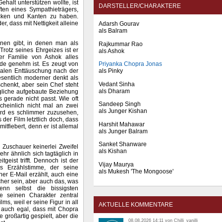
halt unterstützen wollte, ist
DARSTELLER/CHARAKTERE
ten eines Sympathieträgers,
Ecken und Kanten zu haben.
, dass mit Nettigkeit alleine
Adarsh Gourav
als Balram
nen gibt, in denen man als
Rajkummar Rao
rotz seines Ehrgeizes ist er
als Ashok
r Familie von Ashok alles
Priyanka Chopra Jonas
ade genehm ist. Es zeugt von
als Pinky
onalen Enttäuschung nach der
esentlich moderner denkt als
Vedant Sinha
chenkt, aber sein Chef steht
als Dharam
egliche aufgebaute Beziehung
gerade nicht passt. Wie oft
Sandeep Singh
cheinlich nicht mal an zwei
als Junger Kishan
rd es schlimmer zuzusehen,
der Film letztlich doch, dass
Harshit Mahawar
itfiebert, denn er ist allemal
als Junger Balram
Sanket Shanware
 Zuschauer keinerlei Zweifel
als Kishan
r ähnlich sich tagtäglich in
geist trifft. Dennoch ist der
Vijay Maurya
s Erzählstimme, der seine
als Mukesh 'The Mongoose'
er E-Mail erzählt, auch eine
cher sein, aber auch das, was
enn selbst die bissigsten
e seinen Charakter zentral
s, weil er seine Figur in all
AKTUELLE KOMMENTARE
n auch egal, dass mit Chopra
e großartig gespielt, aber die
08.08.2026 14:11 von Chilli_vanilli