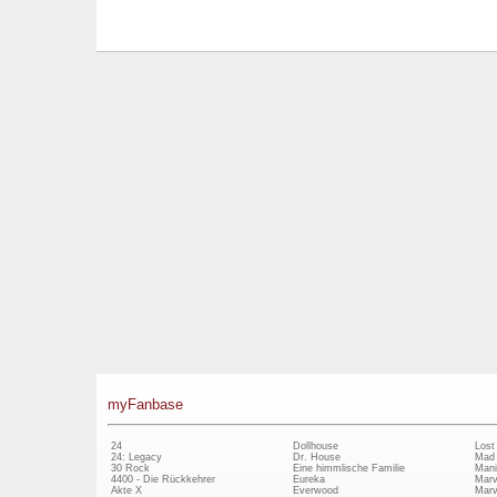
myFanbase
24
Dollhouse
Lost
24: Legacy
Dr. House
Mad
30 Rock
Eine himmlische Familie
Mani
4400 - Die Rückkehrer
Eureka
Marv
Akte X
Everwood
Marv