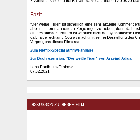
Erzählung ist so eng bei Balram, dass da daneben vieles verblas
Fazit
"Der weiße Tiger" ist sicherlich eine sehr aktuelle Kommentier
aber nur den mahnenden Zeigefinger zu heben, denn dafür ist
einiges abfedert. Balram ist wahrlich nicht der sympathische Hel
dafür ist er echt und Gourav macht mit seiner Darstellung des Ch
Vergnügens dieses Films aus.
Zum Netflix-Special auf myFanbase
Zur Buchrezension: "Der weiße Tiger" von Aravind Adiga
Lena Donth - myFanbase
07.02.2021
DISKUSSION ZU DIESEM FILM