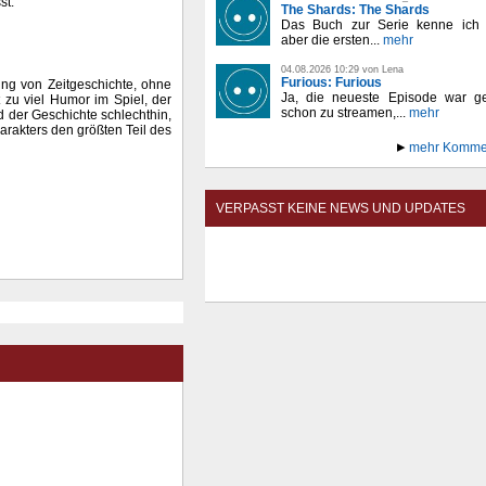
st.
The Shards: The Shards
Das Buch zur Serie kenne ich n
aber die ersten...
mehr
04.08.2026 10:29 von Lena
Furious: Furious
ung von Zeitgeschichte, ohne
Ja, die neueste Episode war ge
 zu viel Humor im Spiel, der
schon zu streamen,...
mehr
d der Geschichte schlechthin,
arakters den größten Teil des
mehr Komme
VERPASST KEINE NEWS UND UPDATES