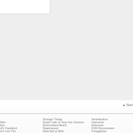
▲ Nac
Stranger Things
Serienlexikon
 Men
Stuart Fails to Save the Universe
Interviews
fest
Summerland Beach
Kolumnen
el's Daredevil
Supernatural
DVD-Rezensionen
el's Iron Fist
Switched at Birth
Fotogalerien