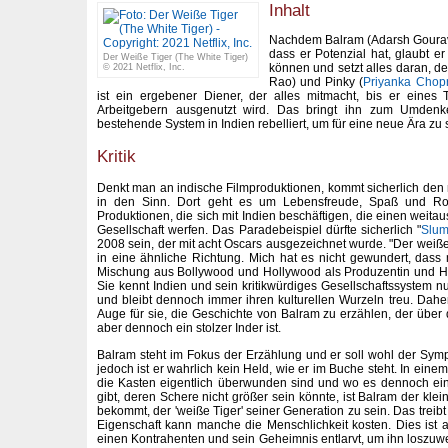
Inhalt
Nachdem Balram (Adarsh Gourav)
dass er Potenzial hat, glaubt er
Der Weiße Tiger (The White Tiger)
können und setzt alles daran, d
© 2021 Netflix, Inc.
Rao) und Pinky (
Priyanka Chop
ist ein ergebener Diener, der alles mitmacht, bis er eines
Arbeitgebern ausgenutzt wird. Das bringt ihn zum Umden
bestehende System in Indien rebelliert, um für eine neue Ära zu 
Kritik
Denkt man an indische Filmproduktionen, kommt sicherlich den 
in den Sinn. Dort geht es um Lebensfreude, Spaß und Ro
Produktionen, die sich mit Indien beschäftigen, die einen weitaus
Gesellschaft werfen. Das Paradebeispiel dürfte sicherlich "
Slum
2008 sein, der mit acht Oscars ausgezeichnet wurde. "Der weiße
in eine ähnliche Richtung. Mich hat es nicht gewundert, dass
Mischung aus Bollywood und Hollywood als Produzentin und Ha
Sie kennt Indien und sein kritikwürdiges Gesellschaftssystem nu
und bleibt dennoch immer ihren kulturellen Wurzeln treu. Daher
Auge für sie, die Geschichte von Balram zu erzählen, der über 
aber dennoch ein stolzer Inder ist.
Balram steht im Fokus der Erzählung und er soll wohl der Sympa
jedoch ist er wahrlich kein Held, wie er im Buche steht. In eine
die Kasten eigentlich überwunden sind und wo es dennoch ein
gibt, deren Schere nicht größer sein könnte, ist Balram der kle
bekommt, der 'weiße Tiger' seiner Generation zu sein. Das treib
Eigenschaft kann manche die Menschlichkeit kosten. Dies ist a
einen Kontrahenten und sein Geheimnis entlarvt, um ihn loszuwer