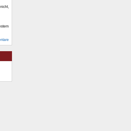
icht,
stern
ntare