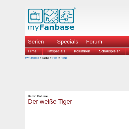
Serien
Specials
Forum
Filme
Filmspecials
Kolumnen
Schauspieler
myFanbase
» Kultur »
Film
»
Filme
Ramin Bahrani
Der weiße Tiger