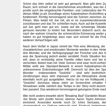
Schon das Intro selbst ist sehr gut gemacht. Man gibt dem
Raum, sich schnell in die Geschehnisse einzufinden, was bei Ze
positiv auch die eingebrachte Familien- und Liebesstory der Pr
dieses Mittel ja als Grundlage eines Katastrophen-/Actionfilms 
funktioniert. Richtig hervorragend sind die Szenen zwischen 
Filmes. Man leidet mit Joe mit, als er im zusammenstürzend
zurücklassen und das Tor schließen muss. Auch auf die Auswir
auf Joe geht man gut ein, sowie auf die schwierige Situat
genauso darunter zu leiden hat. Besonders dadurch auch, da
nach der wahren Ursache die schmerzliche Erinnerung weiter 
haben es gut hingekriegt, dass man sich schnell für die Pr
weiteren Verlauf folgen will.
Nach dem Vorfall in Japan nimmt der Film eine Wendung, die 
charakterlichen und emotionalen Momente werden in den Hinte
drei Monster, und die Verfolgungsjagd der Forscher und des Mil
was die Spannung jedoch weiter verstärkt. Fords Situation fes
will, dass er rechtzeitig seine Familie retten kann und bei
vernichten, fiebert man mit. Viele Szenen sind zwar recht vorh
Militär wirkt wie Standard-Beiwerk in einem Katastrophen-/A
unbesonnene Entscheidungen trifft. Dennoch tut dies der S
Monster - insbesondere "Godzilla" - sind sehr bedrohlich 
Zerstörungen dazu sehr imposant und die Atmosphäre düst
ebenfalls recht gut ausgefallen. Hierzu ist nur ein Kritikpunk
"Godzilla" durchaus etwas mehr an Screentime erhalten
Showdown sollte nämlich das Tempo in der Story nicht dezent
hier passiert. Das wiederum hervorragend gelungene Ende macht
Wie nicht anders erwartet sticht "Breaking Bad"-Darsteller Bryan
Joe Brody sehr positiv hervor, ebenso Aaron Taylor-Johnso
einnimmt. Ansonsten konnte noch Dr. Ichiro Serizawa, 
charismatisch zur Geltung gebracht wird, Eindruck hinterlasse