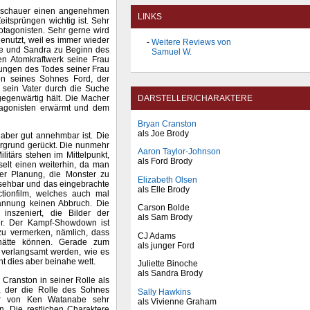
 Zuschauer einen angenehmen
LINKS
itsprüngen wichtig ist. Sehr
otagonisten. Sehr gerne wird
genutzt, weil es immer wieder
Weitere Reviews von
Joe und Sandra zu Beginn des
Samuel W.
en Atomkraftwerk seine Frau
kungen des Todes seiner Frau
ion seines Sohnes Ford, der
 sein Vater durch die Suche
gegenwärtig hält. Die Macher
DARSTELLER/CHARAKTERE
otagonisten erwärmt und dem
Bryan Cranston
als Joe Brody
aber gut annehmbar ist. Die
rgrund gerückt. Die nunmehr
Aaron Taylor-Johnson
itärs stehen im Mittelpunkt,
als Ford Brody
selt einen weiterhin, da man
 der Planung, die Monster zu
Elizabeth Olsen
ersehbar und das eingebrachte
als Elle Brody
ctionfilm, welches auch mal
pannung keinen Abbruch. Die
Carson Bolde
inszeniert, die Bilder der
als Sam Brody
er. Der Kampf-Showdown ist
t zu vermerken, nämlich, dass
CJ Adams
 hätte können. Gerade zum
als junger Ford
 verlangsamt werden, wie es
 dies aber beinahe wett.
Juliette Binoche
als Sandra Brody
 Cranston in seiner Rolle als
n, der die Rolle des Sohnes
Sally Hawkins
der von Ken Watanabe sehr
als Vivienne Graham
n. Die restlichen Charaktere