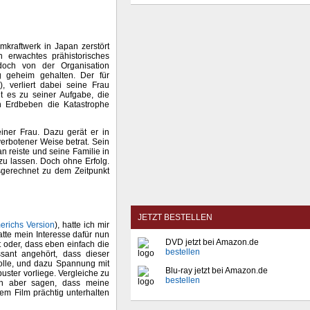
omkraftwerk in Japan zerstört
h erwachtes prähistorisches
doch von der Organisation
g geheim gehalten. Der für
), verliert dabei seine Frau
ht es zu seiner Aufgabe, die
in Erdbeben die Katastrophe
iner Frau. Dazu gerät er in
verbotener Weise betrat. Sein
an reiste und seine Familie in
 zu lassen. Doch ohne Erfolg.
sgerechnet zu dem Zeitpunkt
JETZT BESTELLEN
richs Version
), hatte ich mir
tte mein Interesse dafür nun
DVD jetzt bei Amazon.de
 oder, dass eben einfach die
bestellen
ssant angehört, dass dieser
solle, und dazu Spannung mit
Blu-ray jetzt bei Amazon.de
uster vorliege. Vergleiche zu
bestellen
nn aber sagen, dass meine
em Film prächtig unterhalten