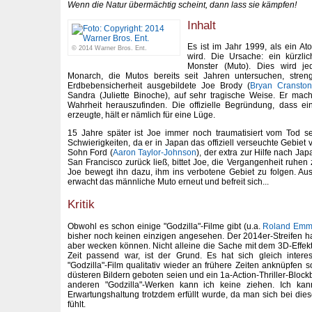
Wenn die Natur übermächtig scheint, dann lass sie kämpfen!
Inhalt
Es ist im Jahr 1999, als ein At
© 2014 Warner Bros. Ent.
wird. Die Ursache: ein kürzlic
Monster (Muto). Dies wird je
Monarch, die Mutos bereits seit Jahren untersuchen, stren
Erdbebensicherheit ausgebildete Joe Brody (
Bryan Cranston
Sandra (Juliette Binoche), auf sehr tragische Weise. Er mac
Wahrheit herauszufinden. Die offizielle Begründung, dass e
erzeugte, hält er nämlich für eine Lüge.
15 Jahre später ist Joe immer noch traumatisiert vom Tod se
Schwierigkeiten, da er in Japan das offiziell verseuchte Gebiet 
Sohn Ford (
Aaron Taylor-Johnson
), der extra zur Hilfe nach Jap
San Francisco zurück ließ, bittet Joe, die Vergangenheit ruhen
Joe bewegt ihn dazu, ihm ins verbotene Gebiet zu folgen. Au
erwacht das männliche Muto erneut und befreit sich...
Kritik
Obwohl es schon einige "Godzilla"-Filme gibt (u.a.
Roland Emme
bisher noch keinen einzigen angesehen. Der 2014er-Streifen ha
aber wecken können. Nicht alleine die Sache mit dem 3D-Effekt
Zeit passend war, ist der Grund. Es hat sich gleich intere
"Godzilla"-Film qualitativ wieder an frühere Zeiten anknüpfen 
düsteren Bildern geboten seien und ein 1a-Action-Thriller-Blockb
anderen "Godzilla"-Werken kann ich keine ziehen. Ich ka
Erwartungshaltung trotzdem erfüllt wurde, da man sich bei dies
fühlt.