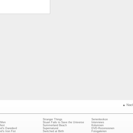
▲ Nac
Stranger Things
Serienlexikon
 Men
Stuart Fails to Save the Universe
Interviews
fest
Summerland Beach
Kolumnen
el's Daredevil
Supernatural
DVD-Rezensionen
el's Iron Fist
Switched at Birth
Fotogalerien