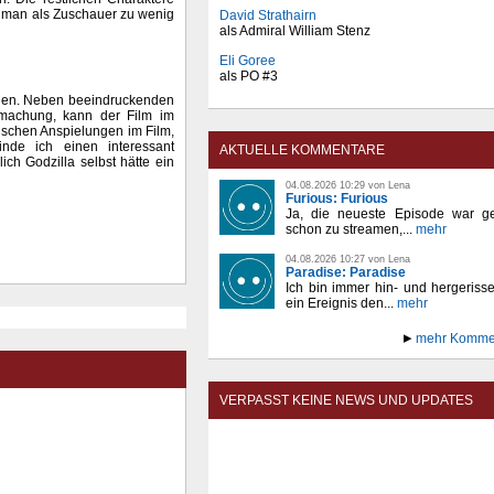
da man als Zuschauer zu wenig
David Strathairn
als Admiral William Stenz
Eli Goree
als PO #3
sehen. Neben beeindruckenden
fmachung, kann der Film im
ischen Anspielungen im Film,
nde ich einen interessant
AKTUELLE KOMMENTARE
ch Godzilla selbst hätte ein
04.08.2026 10:29 von Lena
Furious: Furious
Ja, die neueste Episode war ge
schon zu streamen,...
mehr
04.08.2026 10:27 von Lena
Paradise: Paradise
Ich bin immer hin- und hergeriss
ein Ereignis den...
mehr
mehr Komme
VERPASST KEINE NEWS UND UPDATES