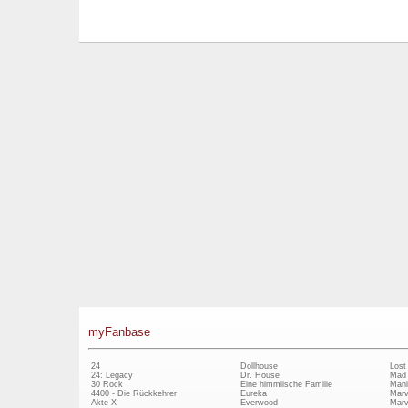
myFanbase
24
Dollhouse
Lost
24: Legacy
Dr. House
Mad
30 Rock
Eine himmlische Familie
Mani
4400 - Die Rückkehrer
Eureka
Marv
Akte X
Everwood
Marv