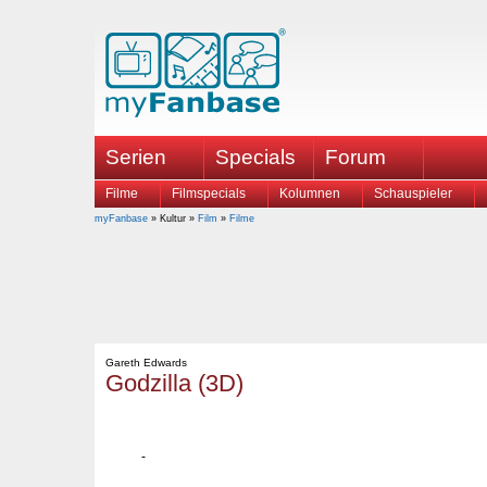
Serien
Specials
Forum
Filme
Filmspecials
Kolumnen
Schauspieler
myFanbase
» Kultur »
Film
»
Filme
Gareth Edwards
Godzilla (3D)