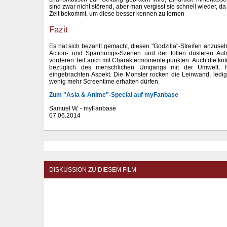
sind zwar nicht störend, aber man vergisst sie schnell wieder, 
Zeit bekommt, um diese besser kennen zu lernen
Fazit
Es hat sich bezahlt gemacht, diesen "Godzilla"-Streifen anzu
Action- und Spannungs-Szenen und der tollen düsteren Au
vorderen Teil auch mit Charaktermomente punkten. Auch die krit
bezüglich des menschlichen Umgangs mit der Umwelt, fi
eingebrachten Aspekt. Die Monster rocken die Leinwand, ledigli
wenig mehr Screentime erhalten dürfen.
Zum "Asia & Anime"-Special auf myFanbase
Samuel W. - myFanbase
07.06.2014
DISKUSSION ZU DIESEM FILM