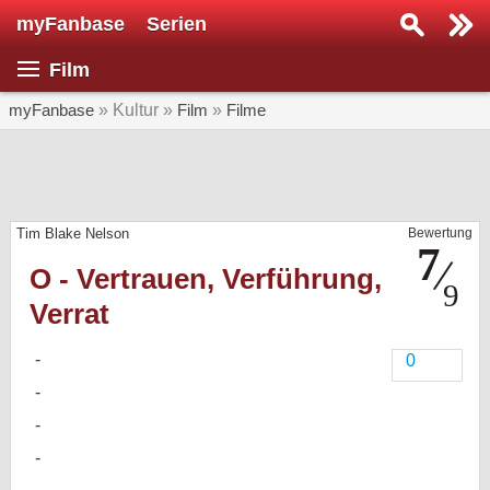
myFanbase
Serien
Serie suchen...
Film
Home
SERIEN
myFanbase
» Kultur »
Film
»
Filme
Serien
Kolumnen
Tim Blake Nelson
Bewertung
Interviews
O - Vertrauen, Verführung,
Veranstaltungen
Verrat
KULTUR
Specials
0
SERVICE
Gewinnspiele
Forum