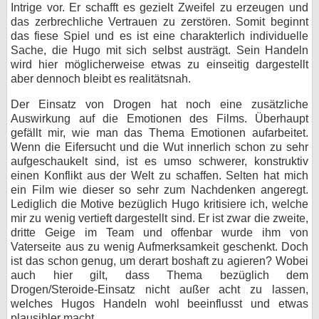
Intrige vor. Er schafft es gezielt Zweifel zu erzeugen und
das zerbrechliche Vertrauen zu zerstören. Somit beginnt
das fiese Spiel und es ist eine charakterlich individuelle
Sache, die Hugo mit sich selbst austrägt. Sein Handeln
wird hier möglicherweise etwas zu einseitig dargestellt
aber dennoch bleibt es realitätsnah.
Der Einsatz von Drogen hat noch eine zusätzliche
Auswirkung auf die Emotionen des Films. Überhaupt
gefällt mir, wie man das Thema Emotionen aufarbeitet.
Wenn die Eifersucht und die Wut innerlich schon zu sehr
aufgeschaukelt sind, ist es umso schwerer, konstruktiv
einen Konflikt aus der Welt zu schaffen. Selten hat mich
ein Film wie dieser so sehr zum Nachdenken angeregt.
Lediglich die Motive bezüglich Hugo kritisiere ich, welche
mir zu wenig vertieft dargestellt sind. Er ist zwar die zweite,
dritte Geige im Team und offenbar wurde ihm von
Vaterseite aus zu wenig Aufmerksamkeit geschenkt. Doch
ist das schon genug, um derart boshaft zu agieren? Wobei
auch hier gilt, dass Thema bezüglich dem
Drogen/Steroide-Einsatz nicht außer acht zu lassen,
welches Hugos Handeln wohl beeinflusst und etwas
plausibler macht.