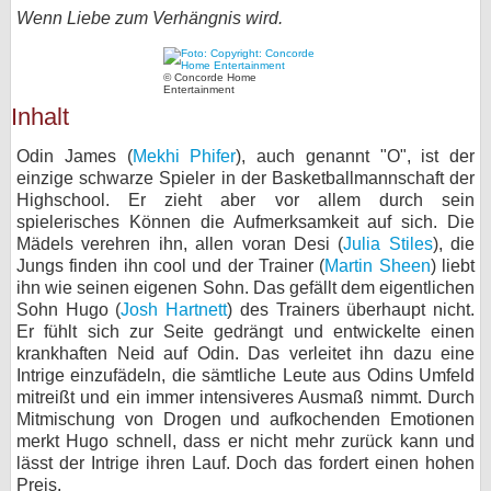
Wenn Liebe zum Verhängnis wird.
bei X
bei Facebook
© Concorde Home
Entertainment
Inhalt
Kontakt
Odin James (
Mekhi Phifer
), auch genannt "O", ist der
einzige schwarze Spieler in der Basketballmannschaft der
Nutzungsbedingungen
Highschool. Er zieht aber vor allem durch sein
spielerisches Können die Aufmerksamkeit auf sich. Die
Datenschutz
Mädels verehren ihn, allen voran Desi (
Julia Stiles
), die
Jungs finden ihn cool und der Trainer (
Martin Sheen
) liebt
ihn wie seinen eigenen Sohn. Das gefällt dem eigentlichen
Cookie-Einstellungen
Sohn Hugo (
Josh Hartnett
) des Trainers überhaupt nicht.
Er fühlt sich zur Seite gedrängt und entwickelte einen
Impressum
krankhaften Neid auf Odin. Das verleitet ihn dazu eine
Intrige einzufädeln, die sämtliche Leute aus Odins Umfeld
Desktop-Ansicht
mitreißt und ein immer intensiveres Ausmaß nimmt. Durch
myFanbase
Mitmischung von Drogen und aufkochenden Emotionen
merkt Hugo schnell, dass er nicht mehr zurück kann und
lässt der Intrige ihren Lauf. Doch das fordert einen hohen
Preis.