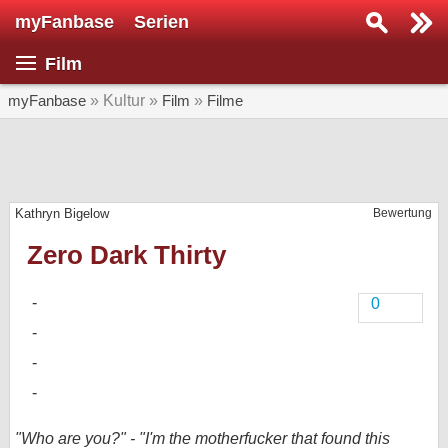
myFanbase
Serien
Serie suchen...
Film
Home
SERIEN
myFanbase
» Kultur »
Film
»
Filme
Serien
Kolumnen
Kathryn Bigelow
Bewertung
Interviews
Zero Dark Thirty
Veranstaltungen
KULTUR
0
Specials
SERVICE
Gewinnspiele
Forum
"Who are you?" - "I'm the motherfucker that found this