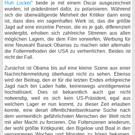
Hurt Locker
" beide je mit einem Oscar ausgezeichnet
wurden, ist prädestiniert dafür, zu polarisieren. Während
sich die überwältigende Mehrheit der Kritiker darin einig
ist, dass dies ein sagenhaftes Werk ist, das die größte
Jagd auf eine einzelne Person, die es je gab, differenziert
wiedergibt, erhoben sich zahlreiche Stimmen aus allen
möglichen Lagern, die dem Film vorwerfen, Werbung für
eine Neuwahl Barack Obamas zu machen oder alternativ
die Foltermethoden der USA zu verherrlichen. Beides ist
nicht der Fall.
Zunächst ist Obama bis auf eine kleine Szene aus einer
Nachrichtenmeldung überhaupt nicht zu sehen. Ebenso
wird der Beitrag, den er für die letzten Endes erfolgreiche
Jagd nach bin Laden hatte, keineswegs unnötigerweise
hochstilisiert. Dies ist bekanntlich auch gar nicht
notwendig, weil es sich kein US-Präsident, egal aus
welchem Lager er nun kommt, zu dieser Zeit erlauben
konnte, eine derart öffentlichkeitswirksame Suche nach
dem vermeintlich gefährlichsten Menschen der Welt nicht
mit aller Macht zu forcieren. Die Folterszenen wiederum,
der wohl größte Kritikpunkt, den Bigelow und Boal in den
vergangenen Wochen und Monaten zu hören bekamen,