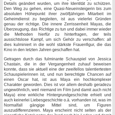
Details geändert wurden, um ihre Identität zu schützen.
Den Weg zu gehen, eine Quasi-Neueinsteigerin bis zum
absoluten Höhepunkt ihrer zwölfjährigen Mitarbeit im
Geheimdienst zu begleiten, ist aus vielerlei Gründen
genau der richtige. Die innere Zerrissenheit Mayas, die
Überzeugung, das Richtige zu tun und dabei immer wieder
die Methoden hierfür zu hinterfragen, der teils
aussichtslose Kampf, um sich Gehör zu verschaffen: all
dies kulminiert in die wohl stärkste Frauenfigur, die das
Kino in den letzten Jahren geschaffen hat.
Getragen durch das fulminante Schauspiel von Jessica
Chastain, die in der Vergangenheit zuhauf beweisen
konnte, dass sie aktuell eine der zweifellos talentiertesten
Schauspielerinnen ist, und nun berechtigte Chancen auf
einen Oscar hat, ist aus Maya ein hochkomplexer
Charakter geworden. Dies ist vor allem deshalb geradezu
ungewöhnlich, weil niemand im Film (und damit auch nicht
Maya) eine wirkliche Hintergrundgeschichte erhielt und
auch keinerlei Liebesgeschichte o.ä. vorhanden ist, was im
Normalfall gängige Mittel sind, um Figuren
auszudifferenzieren. Maya erscheint nicht selten als der