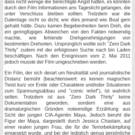
dass nicht wenige die berechtigte Angst hatten, es könnten
durch den Film Informationen ans Tageslicht gelangen, die
unter Verschluss bleiben sollten. Trotzdem war die
Datenlage nicht so dicht, wie dies jemand wie Boal gern
gehabt hätte. Dazu kamen Begebenheiten beim Dreh, die
ein geringfügiges Abweichen von den Fakten notwendig
machte, wie fehlende Drehgenehmigungen von
bestimmten Drehorten. Ursprünglich wollte sich "Zero Dark
Thirty" zudem mit der erfolglosen Suche nach bin Laden
beschäftigen. Nach den Ereignissen vom 2. Mai 2011
jedoch musste der Film umgeschrieben werden.
Ein Film, der sich derart um Neutralität und journalistische
Distanz bemüht (beachtenswert: es keinen magischen
Twist kurz vor Ende oder Charaktere und/oder Situationen
zum Spannungsabbau und "comic relief"), ist wahrlich
selten. Trotzdem ist aus "Zero Dark Thirty" keine
Dokumentation geworden, sondern eine aus
dramaturgischen Gründen notwendige Erzählung aus
Sicht der jungen CIA-Agentin Maya. Jedoch beruht die
Figur der Maya, dargestellt durch Jessica Chastain, auf
einer realen jungen Frau, die für die Terrorbekämpfung
eingesetzt wurde, und bei der lediglich genug persönliche