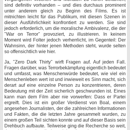
sind definitiv vorhanden – und dies durchaus prominent
unter anderem gleich zu Beginn des Films. Es ist
mitnichten leicht für das Publikum, mit diesen Szenen in
dieser Ausführlichkeit konfrontiert zu werden. Sie sind
jedoch erforderlich, um die moralische Ambivalenz, die der
"War on Terror" provoziert, zu illustrieren. In keinem
Moment wird Folter jedoch verherrlicht, im Gegenteil: Der
Wahnsinn, der hinter jenen Methoden steht, wurde selten
so offensichtlich wie hier.
Ja, "Zero Dark Thirty" wirft Fragen auf. Auf jeden Fall.
Fragen darüber, was Terrorbekämpfung eigentlich bedeutet
und umfasst, was Menschenwürde bedeutet, wie viel ein
Menschenleben wert ist und inwieweit es Sinn macht, sich
derart auf eine einzelne Person zu konzentrieren, deren
Bedeutung mit der Zeit sicherlich geschwunden ist. Eines
kann man dem Film aber nie vorwerfen: Dass er Partei
ergreift. Dies ist ein großer Verdienst von Boal, einem
angesehen Journalisten, der die zahlreichen Informationen
und Fakten, die die letzten Jahre gesammelt wurden, zu
einem großen Teil sichten konnte und auf dieser Basis sein
Drehbuch aufbaute. Teilweise ging die Recherche so weit,