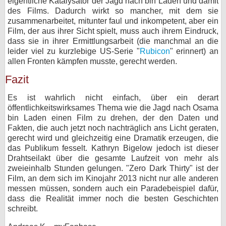
eigentliche Katalysator der Jagd nach bin Laden und damit
des Films. Dadurch wirkt so mancher, mit dem sie
zusammenarbeitet, mitunter faul und inkompetent, aber ein
Film, der aus ihrer Sicht spielt, muss auch ihrem Eindruck,
dass sie in ihrer Ermittlungsarbeit (die manchmal an die
leider viel zu kurzlebige US-Serie "
Rubicon
" erinnert) an
allen Fronten kämpfen musste, gerecht werden.
Fazit
Es ist wahrlich nicht einfach, über ein derart
öffentlichkeitswirksames Thema wie die Jagd nach Osama
bin Laden einen Film zu drehen, der den Daten und
Fakten, die auch jetzt noch nachträglich ans Licht geraten,
gerecht wird und gleichzeitig eine Dramatik erzeugen, die
das Publikum fesselt. Kathryn Bigelow jedoch ist dieser
Drahtseilakt über die gesamte Laufzeit von mehr als
zweieinhalb Stunden gelungen. "Zero Dark Thirty" ist der
Film, an dem sich im Kinojahr 2013 nicht nur alle anderen
messen müssen, sondern auch ein Paradebeispiel dafür,
dass die Realität immer noch die besten Geschichten
schreibt.