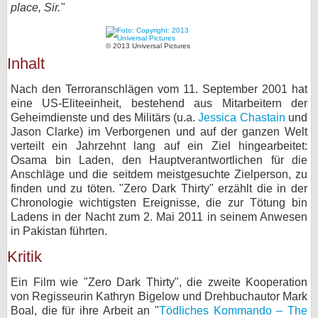
place, Sir."
bei X
© 2013 Universal Pictures
bei Facebook
Inhalt
Nach den Terroranschlägen vom 11. September 2001 hat
Kontakt
eine US-Eliteeinheit, bestehend aus Mitarbeitern der
Geheimdienste und des Militärs (u.a.
Jessica Chastain
und
Nutzungsbedingungen
Jason Clarke) im Verborgenen und auf der ganzen Welt
verteilt ein Jahrzehnt lang auf ein Ziel hingearbeitet:
Datenschutz
Osama bin Laden, den Hauptverantwortlichen für die
Anschläge und die seitdem meistgesuchte Zielperson, zu
Cookie-Einstellungen
finden und zu töten. "Zero Dark Thirty" erzählt die in der
Chronologie wichtigsten Ereignisse, die zur Tötung bin
Ladens in der Nacht zum 2. Mai 2011 in seinem Anwesen
Impressum
in Pakistan führten.
Desktop-Ansicht
Kritik
myFanbase
Ein Film wie "Zero Dark Thirty", die zweite Kooperation
von Regisseurin Kathryn Bigelow und Drehbuchautor Mark
Boal, die für ihre Arbeit an "
Tödliches Kommando – The