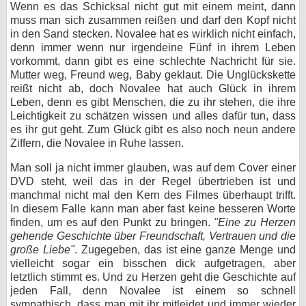
Wenn es das Schicksal nicht gut mit einem meint, dann
muss man sich zusammen reißen und darf den Kopf nicht
in den Sand stecken. Novalee hat es wirklich nicht einfach,
denn immer wenn nur irgendeine Fünf in ihrem Leben
vorkommt, dann gibt es eine schlechte Nachricht für sie.
Mutter weg, Freund weg, Baby geklaut. Die Unglückskette
reißt nicht ab, doch Novalee hat auch Glück in ihrem
Leben, denn es gibt Menschen, die zu ihr stehen, die ihre
Leichtigkeit zu schätzen wissen und alles dafür tun, dass
es ihr gut geht. Zum Glück gibt es also noch neun andere
Ziffern, die Novalee in Ruhe lassen.
Man soll ja nicht immer glauben, was auf dem Cover einer
DVD steht, weil das in der Regel übertrieben ist und
manchmal nicht mal den Kern des Filmes überhaupt trifft.
In diesem Falle kann man aber fast keine besseren Worte
finden, um es auf den Punkt zu bringen.
"Eine zu Herzen
gehende Geschichte über Freundschaft, Vertrauen und die
große Liebe"
. Zugegeben, das ist eine ganze Menge und
vielleicht sogar ein bisschen dick aufgetragen, aber
letztlich stimmt es. Und zu Herzen geht die Geschichte auf
jeden Fall, denn Novalee ist einem so schnell
sympathisch, dass man mit ihr mitleidet und immer wieder