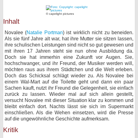
bei X
© capelight pictures
Inhalt
bei Facebook
Novalee (
Natalie Portman
) ist wirklich nicht zu beneiden.
Als sie fünf Jahre alt war, hat ihre Mutter sie sitzen lassen,
Kontakt
ihre schulischen Leistungen sind nicht so gut gewesen und
mit ihren 17 Jahren steht sie nun ohne Ausbildung da.
Nutzungsbedingungen
Doch sie hat immerhin eine Zukunft vor Augen. Sie,
hochschwanger, und ihr Freund, der Musiker werden will,
Datenschutz
möchten raus aus ihrem Städtchen und die Welt erleben.
Doch das Schicksal schlägt wieder zu. Als Novalee bei
Cookie-Einstellungen
einem Wal-Mart auf die Toilette geht und dann ein paar
Sachen kauft, nutzt ihr Freund die Gelegenheit, sie einfach
zurück zu lassen. Wieder mal auf sich allein gestellt,
Impressum
versucht Novalee mit dieser Situation klar zu kommen und
Desktop-Ansicht
bleibt einfach dort. Nachts lässt sie sich im Supermarkt
einschließen. Als die Wehen einsetzen, wird die Presse
myFanbase
auf die ungewöhnliche Geschichte aufmerksam.
Kritik