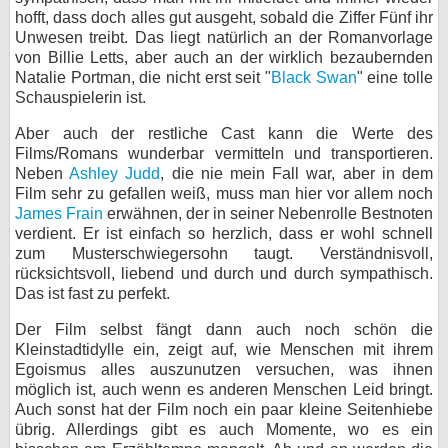
hofft, dass doch alles gut ausgeht, sobald die Ziffer Fünf ihr
Unwesen treibt. Das liegt natürlich an der Romanvorlage
von Billie Letts, aber auch an der wirklich bezaubernden
Natalie Portman, die nicht erst seit "
Black Swan
" eine tolle
Schauspielerin ist.
Aber auch der restliche Cast kann die Werte des
Films/Romans wunderbar vermitteln und transportieren.
Neben
Ashley Judd
, die nie mein Fall war, aber in dem
Film sehr zu gefallen weiß, muss man hier vor allem noch
James Frain
erwähnen, der in seiner Nebenrolle Bestnoten
verdient. Er ist einfach so herzlich, dass er wohl schnell
zum Musterschwiegersohn taugt. Verständnisvoll,
rücksichtsvoll, liebend und durch und durch sympathisch.
Das ist fast zu perfekt.
Der Film selbst fängt dann auch noch schön die
Kleinstadtidylle ein, zeigt auf, wie Menschen mit ihrem
Egoismus alles auszunutzen versuchen, was ihnen
möglich ist, auch wenn es anderen Menschen Leid bringt.
Auch sonst hat der Film noch ein paar kleine Seitenhiebe
übrig. Allerdings gibt es auch Momente, wo es ein