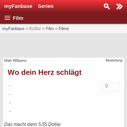
myFanbase
Serien
Serie suchen...
Film
Home
SERIEN
myFanbase
» Kultur »
Film
»
Filme
Serien
Kolumnen
Matt Williams
Bewertung
Interviews
Wo dein Herz schlägt
Veranstaltungen
KULTUR
0
Specials
SERVICE
Gewinnspiele
Forum
Das macht dann 5,55 Dollar.