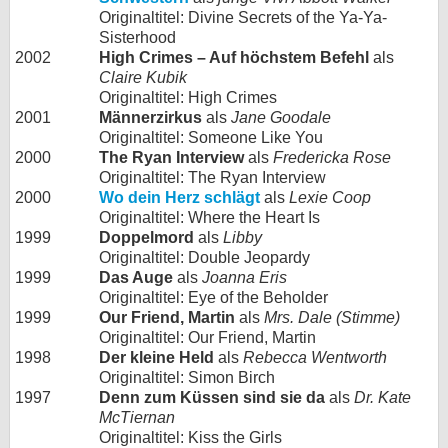
Originaltitel: Divine Secrets of the Ya-Ya-
Sisterhood
2002
High Crimes – Auf höchstem Befehl
als
Claire Kubik
Originaltitel: High Crimes
2001
Männerzirkus
als
Jane Goodale
Originaltitel: Someone Like You
2000
The Ryan Interview
als
Fredericka Rose
Originaltitel: The Ryan Interview
2000
Wo dein Herz schlägt
als
Lexie Coop
Originaltitel: Where the Heart Is
1999
Doppelmord
als
Libby
Originaltitel: Double Jeopardy
1999
Das Auge
als
Joanna Eris
Originaltitel: Eye of the Beholder
1999
Our Friend, Martin
als
Mrs. Dale (Stimme)
Originaltitel: Our Friend, Martin
1998
Der kleine Held
als
Rebecca Wentworth
Originaltitel: Simon Birch
1997
Denn zum Küssen sind sie da
als
Dr. Kate
McTiernan
Originaltitel: Kiss the Girls