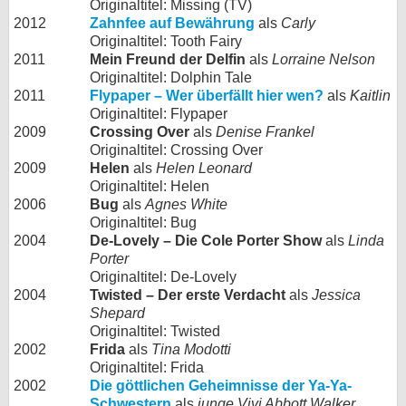
Originaltitel: Missing (TV)
2012
Zahnfee auf Bewährung
als
Carly
Originaltitel: Tooth Fairy
2011
Mein Freund der Delfin
als
Lorraine Nelson
Originaltitel: Dolphin Tale
2011
Flypaper – Wer überfällt hier wen?
als
Kaitlin
Originaltitel: Flypaper
2009
Crossing Over
als
Denise Frankel
Originaltitel: Crossing Over
2009
Helen
als
Helen Leonard
Originaltitel: Helen
2006
Bug
als
Agnes White
Originaltitel: Bug
2004
De-Lovely – Die Cole Porter Show
als
Linda
Porter
Originaltitel: De-Lovely
2004
Twisted – Der erste Verdacht
als
Jessica
Shepard
Originaltitel: Twisted
2002
Frida
als
Tina Modotti
Originaltitel: Frida
2002
Die göttlichen Geheimnisse der Ya-Ya-
Schwestern
als
junge Vivi Abbott Walker