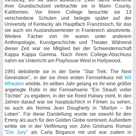
ihrer Grundschulzeit verbrachte sie in Marin County,
bei X
Kalifornien. Vor ihrem College besuchte sie 13
verschiedene Schulen und belegte später auf der
bei Facebook
University of Kentucky als Hauptfach Französisch, für das
sie auch ein Auslandssemester in Frankreich absolvierte.
Weitere Fächer von ihr waren unter anderem
Kontakt
Anthropologie, Kunstgeschichte und Theater. Während
dieser Zeit war sie Mitglied bei der Schwesternschaft
Nutzungsbedingungen
Kappa Kappa Gamma. Nach ihrem College-Abschluss
nahm sie Unterricht am Playhouse West in Hollywood.
Datenschutz
1991 debütierte sie in der Serie "Star Trek: The Next
Generation", in der sie ihren ersten Fernsehkuss mit
Wil
Cookie-Einstellungen
Wheaton
erlebte. Im selben Jahr gelang es ihr eine größer
angelegte Rolle in der Fernsehserie "Ein Strauß voller
Impressum
Töchter" zu ergattern, in der sie Reed Halsey mimt. In den
Jahren darauf war sie hauptsächlich in Filmen zu sehen,
Desktop-Ansicht
so auch als Norma Jean Dougherty in "Marilyn – Ihr
myFanbase
Leben". Für diese Darstellung wurde sie sowohl für den
Emmy als auch für den Golden Globe nominiert. Außerdem
wirkte sie in der Verfilmung von John Grishams Roman
"
Die Jury
" als Carla Brigance mit und war zudem in