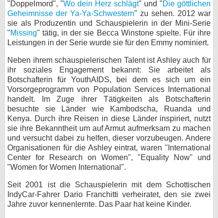
"Doppelmord", "
Wo dein Herz schlägt
" und "
Die göttlichen
Geheimnisse der Ya-Ya-Schwestern
" zu sehen. 2012 war
sie als Produzentin und Schauspielerin in der Mini-Serie
"
Missing
" tätig, in der sie Becca Winstone spielte. Für ihre
Leistungen in der Serie wurde sie für den Emmy nominiert.
Neben ihrem schauspielerischen Talent ist Ashley auch für
ihr soziales Engagement bekannt: Sie arbeitet als
Botschafterin für YouthAIDS, bei dem es sich um ein
Vorsorgeprogramm von Population Services International
handelt. Im Zuge ihrer Tätigkeiten als Botschafterin
besuchte sie Länder wie Kambodscha, Ruanda und
Kenya. Durch ihre Reisen in diese Länder inspiriert, nutzt
sie ihre Bekanntheit um auf Armut aufmerksam zu machen
und versucht dabei zu helfen, dieser vorzubeugen. Andere
Organisationen für die Ashley eintrat, waren "International
Center for Research on Women", "Equality Now" und
"Women for Women International".
Seit 2001 ist die Schauspielerin mit dem Schottischen
IndyCar-Fahrer Dario Franchitti verheiratet, den sie zwei
Jahre zuvor kennenlernte. Das Paar hat keine Kinder.