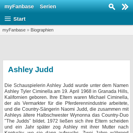
myFanbase
Serien
Serie suchen...
Start
Home
SERIEN
myFanbase
»
Biographien
Serien
Kolumnen
Interviews
Ashley Judd
Veranstaltungen
Die Schauspielerin Ashley Judd wurde unter dem Namen
KULTUR
Ashley Tyler Ciminella am 19. April 1968 in Granada Hills,
Specials
Kalifornien geboren. Ihre Eltern waren Michael Ciminella,
der als Vermarkter für die Pferderennindustrie arbeitete,
SERVICE
und die Country-Sängerin Naomi Judd, die zusammen mit
Ashleys ältere Halbschwester Wynonna das Country-Duo
Gewinnspiele
"The Judds" bildet. 1972 ließen sich ihre Eltern scheiden
und ein Jahr später zog Ashley mit ihrer Mutter nach
Forum
Kentucky, wo sie dann aufwuchs. Zwei Jahre während