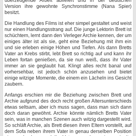
überzeugende Arbeit abliefert und in der deutschen
Version ihre gewohnte Synchronstimme (Nana Spier)
besitzt.
Die Handlung des Films ist eher simpel gestaltet und weist
nur einen Handlungsstrang auf. Die junge Lektorin Brett ist
schüchtern, lernt dann den Verleger Archie kennen, der um
einiges älter ist als sie, geht eine Beziehung mit ihm ein
und sie erleben einige Höhen und Tiefen. Als dann Bretts
Vater an Krebs stirbt, lebt Brett so richtig auf und kann ihr
Leben fortan genießen, da sie nun weiß, dass ihr Vater
immer an sie geglaubt hat. Klingt alles recht banal und
vorhersehbar, ist jedoch schön anzusehen und bietet
einige witzige Momente, die einem ein Lächeln ins Gesicht
zaubern.
Anfangs erschien mir die Beziehung zwischen Brett und
Archie aufgrund des doch recht großen Altersunterschieds
etwas seltsam, aber ich muss sagen, dass man sich dann
doch daran gewöhnt. Archie könnte nämlich Bretts Vater
sein, was in manchen Szenen auch witzig dargestellt wird.
So schläft Archie, als Brett diesen ihren Eltern vorstellt, auf
dem Sofa neben ihrem Vater in genau derselben Position