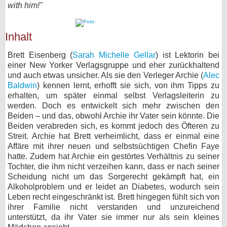
with him!"
bei X
Inhalt
bei Facebook
Brett Eisenberg (
Sarah Michelle Gellar
) ist Lektorin bei
einer New Yorker Verlagsgruppe und eher zurückhaltend
Kontakt
und auch etwas unsicher. Als sie den Verleger Archie (
Alec
Baldwin
) kennen lernt, erhofft sie sich, von ihm Tipps zu
Nutzungsbedingungen
erhalten, um später einmal selbst Verlagsleiterin zu
werden. Doch es entwickelt sich mehr zwischen den
Datenschutz
Beiden – und das, obwohl Archie ihr Vater sein könnte. Die
Beiden verabreden sich, es kommt jedoch des Öfteren zu
Cookie-Einstellungen
Streit. Archie hat Brett verheimlicht, dass er einmal eine
Affäre mit ihrer neuen und selbstsüchtigen Chefin Faye
Impressum
hatte. Zudem hat Archie ein gestörtes Verhältnis zu seiner
Tochter, die ihm nicht verzeihen kann, dass er nach seiner
Desktop-Ansicht
Scheidung nicht um das Sorgerecht gekämpft hat, ein
myFanbase
Alkoholproblem und er leidet an Diabetes, wodurch sein
Leben recht eingeschränkt ist. Brett hingegen fühlt sich von
ihrer Familie nicht verstanden und unzureichend
unterstützt, da ihr Vater sie immer nur als sein kleines