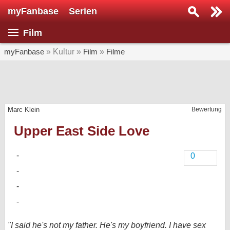
myFanbase
Serien
Serie suchen...
Film
Home
SERIEN
myFanbase
» Kultur »
Film
»
Filme
Serien
Kolumnen
Marc Klein
Bewertung
Interviews
Upper East Side Love
Veranstaltungen
KULTUR
0
Specials
SERVICE
Gewinnspiele
Forum
"I said he's not my father. He's my boyfriend. I have sex