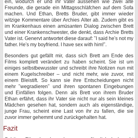
ein, wodurch er und ihr Vater aussehen wie zwei alte
Freunde, die gerade ein Mittagsschläfchen auf dem Sofa
machen. Und Ethan, Bretts Bruder, gibt immer wieder
witzige Kommentare über Archies Alter ab. Zudem gibt es
im Krankenhaus einen amüsanten Dialog zwischen Brett
und einer Krankenschwester, die denkt, dass Archie Bretts
Vater ist. Genervt antwortet diese darauf: "I said he's not my
father. He's my boyfriend. I have sex with him!".
Besonders gut gefällt mir, dass sich Brett am Ende des
Films komplett verändert zu haben scheint. Sie ist um
einiges selbstbewusster und schreibt ihre Notizen nun mit
einem Kugelschreiber – und nicht mehr, wie zuvor, mit
einem Bleistift. So kann sie ihre Entscheidungen nicht
mehr "wegradieren" und ihren spontanen Eingebungen
und Einfällen folgen. Denn als Brett von ihrem Bruder
Ethan erfährt, dass ihr Vater sie nicht nur als sein kleines
Mädchen gesehen hat, sondern auch als eigenständige,
junge Frau, scheint eine Last von ihr zu fallen, die sie
zuvor immer gehemmt und zurückgehalten hat.
Fazit