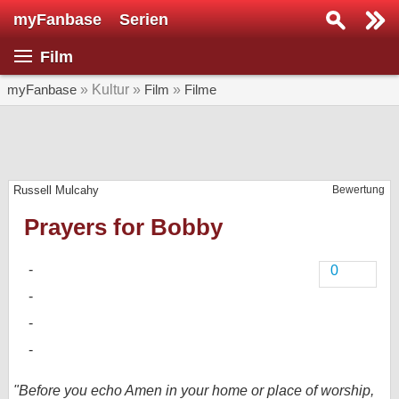
myFanbase
Serien
Serie suchen...
Film
Home
SERIEN
myFanbase
» Kultur »
Film
»
Filme
Serien
Kolumnen
Russell Mulcahy
Bewertung
Interviews
Prayers for Bobby
Veranstaltungen
KULTUR
0
Specials
SERVICE
Gewinnspiele
Forum
"Before you echo Amen in your home or place of worship,