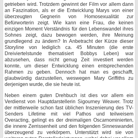
getrieben wird. Trotzdem gewinnt der Film vor allem dann
an Faszination, als er die Entwicklung Marys von einer
überzeugten Gegnerin von Homosexualität zur
Befürworterin zeigt. Wie kann eine Frau, die keinen
einzigen Moment Verständnis für den Lebenswandel ihres
Sohnes zeigt, dazu bewogen werden, ihre Meinung
grundlegend zu ändern? In Anbetracht der Kürze dieser
Storyline von lediglich ca. 45 Minuten (die erste
Dreiviertelstunde thematisiert Bobbys Leben) war
abzusehen, dass nicht genug Zeit investiert werden
konnte, um dieser Entwicklung einen entsprechenden
Rahmen zu geben. Dennoch hat man es geschafft,
glaubwürdig darzustellen, weswegen Mary Griffiths zu
derjenigen wurde, die sie heute ist.
Neben einem guten Drehbuch ist dies vor allem ein
Verdienst von Hauptdarstellerin Sigourney Weaver. Trotz
der mittlerweile schon fast üblichen Inszenierung des TV-
Senders Lifetime mit viel Pathos und teilweisem
Overacting, gelingt es der dreimaligen Oscarnominierten,
die innere Zerrissenheit und den folgenden Sinneswandel
überzeugend zu verkörpern. Unterstützt wird sie von