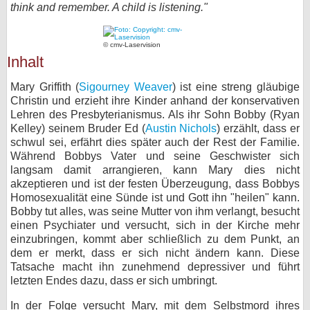
think and remember. A child is listening."
bei X
© cmv-Laservision
bei Facebook
Inhalt
Mary Griffith (
Sigourney Weaver
) ist eine streng gläubige
Kontakt
Christin und erzieht ihre Kinder anhand der konservativen
Lehren des Presbyterianismus. Als ihr Sohn Bobby (Ryan
Nutzungsbedingungen
Kelley) seinem Bruder Ed (
Austin Nichols
) erzählt, dass er
schwul sei, erfährt dies später auch der Rest der Familie.
Datenschutz
Während Bobbys Vater und seine Geschwister sich
langsam damit arrangieren, kann Mary dies nicht
Cookie-Einstellungen
akzeptieren und ist der festen Überzeugung, dass Bobbys
Homosexualität eine Sünde ist und Gott ihn "heilen" kann.
Bobby tut alles, was seine Mutter von ihm verlangt, besucht
Impressum
einen Psychiater und versucht, sich in der Kirche mehr
Desktop-Ansicht
einzubringen, kommt aber schließlich zu dem Punkt, an
dem er merkt, dass er sich nicht ändern kann. Diese
myFanbase
Tatsache macht ihn zunehmend depressiver und führt
letzten Endes dazu, dass er sich umbringt.
In der Folge versucht Mary, mit dem Selbstmord ihres