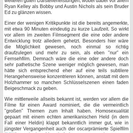
weiteren guten Darstellerleistungen, wobei dabei vor allem
Ryan Kelley als Bobby und Austin Nichols als sein Bruder
Ed zu glänzen wissen.
Einer der wenigen Kritikpunkte ist die bereits angemerkte,
mit etwa 90 Minuten eindeutig zu kurze Laufzeit. So wirkt
vor allem im zweiten Filmsegment die eine oder andere
Entwicklung trotz alledem gehetzt. Besonders hier wäre
die Möglichkeit gewesen, noch einmal so richtig
draufzulegen und mehr zu sein, als eben "nur" ein
Fernsehfilm. Demnach wäre die eine oder andere doch
sehr pathetische Szene weniger möglich gewesen, man
hätte sich entsprechend eher auf eine teils subtilere
Herangehensweise konzentrieren können, anstatt mit dem
Holzhammer so manchen Schlüsselszenen einen faden
Beigeschmack zu geben.
Wie mittlerweile allseits bekannt ist, werden vor allem die
Filme für einen Award nominiert, die die vermeintlich
"großen" Themen zum Inhalt haben. Homosexualität
gepaart mit einem echten amerikanischen Held (in dem
Fall einer Heldin) klappt bekanntlich immer gut, wie in
jüngster Vergangenheit auch der oscarprämierte Spielfilm