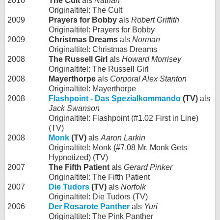
2010
The Cult
als
Nathan
Originaltitel: The Cult
2009
Prayers for Bobby
als
Robert Griffith
Originaltitel: Prayers for Bobby
2009
Christmas Dreams
als
Norman
Originaltitel: Christmas Dreams
2008
The Russell Girl
als
Howard Morrisey
Originaltitel: The Russell Girl
2008
Mayerthorpe
als
Corporal Alex Stanton
Originaltitel: Mayerthorpe
2008
Flashpoint - Das Spezialkommando
(TV)
als
Jack Swanson
Originaltitel: Flashpoint (#1.02 First in Line)
(TV)
2008
Monk
(TV)
als
Aaron Larkin
Originaltitel: Monk (#7.08 Mr. Monk Gets
Hypnotized) (TV)
2007
The Fifth Patient
als
Gerard Pinker
Originaltitel: The Fifth Patient
2007
Die Tudors
(TV)
als
Norfolk
Originaltitel: Die Tudors (TV)
2006
Der Rosarote Panther
als
Yuri
Originaltitel: The Pink Panther