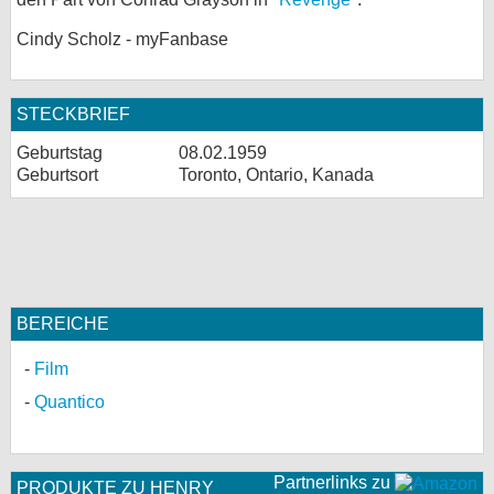
bei X
Cindy Scholz - myFanbase
bei Facebook
STECKBRIEF
Kontakt
Geburtstag
08.02.1959
Geburtsort
Toronto, Ontario, Kanada
Nutzungsbedingungen
Datenschutz
Cookie-Einstellungen
BEREICHE
Impressum
Film
Desktop-Ansicht
Quantico
myFanbase
Partnerlinks zu
PRODUKTE ZU HENRY