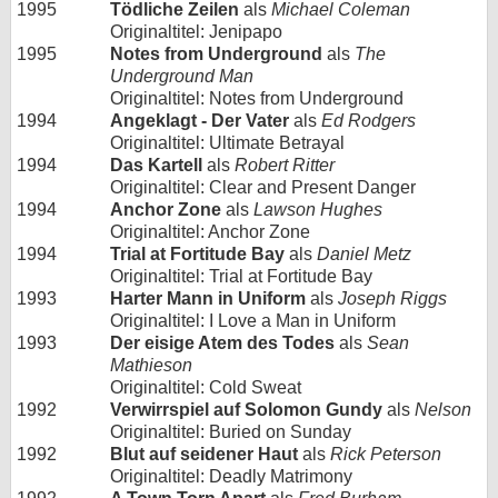
1995
Tödliche Zeilen
als
Michael Coleman
Originaltitel: Jenipapo
1995
Notes from Underground
als
The
Underground Man
Originaltitel: Notes from Underground
1994
Angeklagt - Der Vater
als
Ed Rodgers
Originaltitel: Ultimate Betrayal
1994
Das Kartell
als
Robert Ritter
Originaltitel: Clear and Present Danger
1994
Anchor Zone
als
Lawson Hughes
Originaltitel: Anchor Zone
1994
Trial at Fortitude Bay
als
Daniel Metz
Originaltitel: Trial at Fortitude Bay
1993
Harter Mann in Uniform
als
Joseph Riggs
Originaltitel: I Love a Man in Uniform
1993
Der eisige Atem des Todes
als
Sean
Mathieson
Originaltitel: Cold Sweat
1992
Verwirrspiel auf Solomon Gundy
als
Nelson
Originaltitel: Buried on Sunday
1992
Blut auf seidener Haut
als
Rick Peterson
Originaltitel: Deadly Matrimony