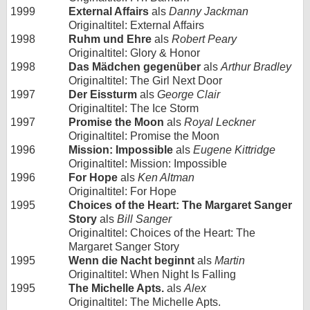
1999
External Affairs
als
Danny Jackman
Originaltitel: External Affairs
1998
Ruhm und Ehre
als
Robert Peary
Originaltitel: Glory & Honor
1998
Das Mädchen gegenüber
als
Arthur Bradley
Originaltitel: The Girl Next Door
1997
Der Eissturm
als
George Clair
Originaltitel: The Ice Storm
1997
Promise the Moon
als
Royal Leckner
Originaltitel: Promise the Moon
1996
Mission: Impossible
als
Eugene Kittridge
Originaltitel: Mission: Impossible
1996
For Hope
als
Ken Altman
Originaltitel: For Hope
1995
Choices of the Heart: The Margaret Sanger
Story
als
Bill Sanger
Originaltitel: Choices of the Heart: The
Margaret Sanger Story
1995
Wenn die Nacht beginnt
als
Martin
Originaltitel: When Night Is Falling
1995
The Michelle Apts.
als
Alex
Originaltitel: The Michelle Apts.