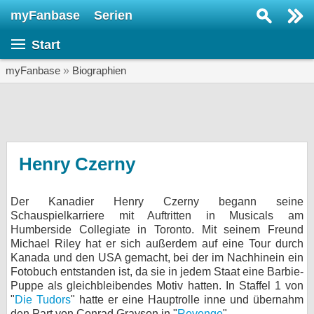
myFanbase
Serien
Serie suchen...
Start
Home
SERIEN
myFanbase
»
Biographien
Serien
Kolumnen
Interviews
Henry Czerny
Veranstaltungen
Der Kanadier Henry Czerny begann seine
KULTUR
Schauspielkarriere mit Auftritten in Musicals am
Specials
Humberside Collegiate in Toronto. Mit seinem Freund
Michael Riley hat er sich außerdem auf eine Tour durch
SERVICE
Kanada und den USA gemacht, bei der im Nachhinein ein
Fotobuch entstanden ist, da sie in jedem Staat eine Barbie-
Gewinnspiele
Puppe als gleichbleibendes Motiv hatten. In Staffel 1 von
"
Die Tudors
" hatte er eine Hauptrolle inne und übernahm
Forum
den Part von Conrad Grayson in "
Revenge
".