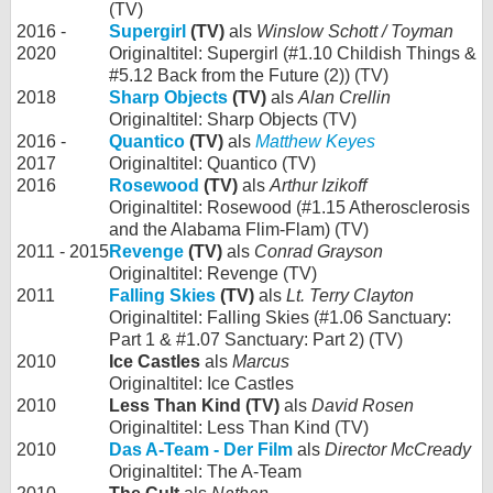
(TV)
2016 -
Supergirl
(TV)
als
Winslow Schott / Toyman
2020
Originaltitel: Supergirl (#1.10 Childish Things &
#5.12 Back from the Future (2)) (TV)
2018
Sharp Objects
(TV)
als
Alan Crellin
Originaltitel: Sharp Objects (TV)
2016 -
Quantico
(TV)
als
Matthew Keyes
2017
Originaltitel: Quantico (TV)
2016
Rosewood
(TV)
als
Arthur Izikoff
Originaltitel: Rosewood (#1.15 Atherosclerosis
and the Alabama Flim-Flam) (TV)
2011 - 2015
Revenge
(TV)
als
Conrad Grayson
Originaltitel: Revenge (TV)
2011
Falling Skies
(TV)
als
Lt. Terry Clayton
Originaltitel: Falling Skies (#1.06 Sanctuary:
Part 1 & #1.07 Sanctuary: Part 2) (TV)
2010
Ice Castles
als
Marcus
Originaltitel: Ice Castles
2010
Less Than Kind (TV)
als
David Rosen
Originaltitel: Less Than Kind (TV)
2010
Das A-Team - Der Film
als
Director McCready
Originaltitel: The A-Team