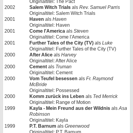
Originaltitel: The Pact
2002
Salem Witch Trials
als
Rev. Samuel Parris
Originaltitel: Salem Witch Trials
2001
Haven
als
Haven
Originaltitel: Haven
2001
Come l'America
als
Steven
Originaltitel: Come l'America
2001
Further Tales of the City (TV)
als
Luke
Originaltitel: Further Tales of the City (TV)
2000
After Alice
als
Harvey
Originaltitel: After Alice
2000
Cement
als
Truman
Originaltitel: Cement
2000
Vom Teufel besessen
als
Fr. Raymond
McBride
Originaltitel: Possessed
2000
Komm zurück ins Leben
als
Ted Merrick
Originaltitel: Range of Motion
1999
Kayla - Mein Freund aus der Wildnis
als
Asa
Robinson
Originaltitel: Kayla
1999
P.T. Barnum
als
Greenwood
Originaltitel: P.T. Barnum