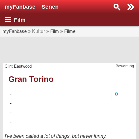
myFanbase
Serien
Serie suchen...
Film
Home
SERIEN
myFanbase
» Kultur »
Film
»
Filme
Serien
Kolumnen
Clint Eastwood
Bewertung
Interviews
Gran Torino
Veranstaltungen
KULTUR
0
Specials
SERVICE
Gewinnspiele
Forum
I've been called a lot of things, but never funny.