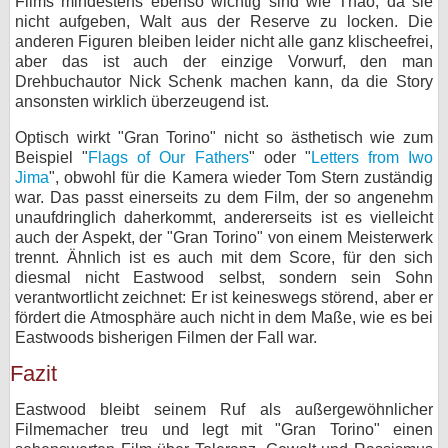
Films mindestens ebenso wichtig sind wie Thao, da sie
nicht aufgeben, Walt aus der Reserve zu locken. Die
anderen Figuren bleiben leider nicht alle ganz klischeefrei,
aber das ist auch der einzige Vorwurf, den man
Drehbuchautor Nick Schenk machen kann, da die Story
ansonsten wirklich überzeugend ist.
Optisch wirkt "Gran Torino" nicht so ästhetisch wie zum
Beispiel "
Flags of Our Fathers
" oder "
Letters from Iwo
Jima
", obwohl für die Kamera wieder Tom Stern zuständig
war. Das passt einerseits zu dem Film, der so angenehm
unaufdringlich daherkommt, andererseits ist es vielleicht
auch der Aspekt, der "Gran Torino" von einem Meisterwerk
trennt. Ähnlich ist es auch mit dem Score, für den sich
diesmal nicht Eastwood selbst, sondern sein Sohn
verantwortlicht zeichnet: Er ist keineswegs störend, aber er
fördert die Atmosphäre auch nicht in dem Maße, wie es bei
Eastwoods bisherigen Filmen der Fall war.
Fazit
Eastwood bleibt seinem Ruf als außergewöhnlicher
Filmemacher treu und legt mit "Gran Torino" einen