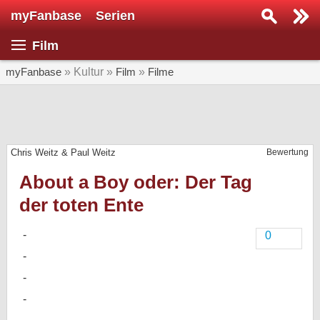
myFanbase
Serien
Serie suchen...
Film
Home
SERIEN
myFanbase
» Kultur »
Film
»
Filme
Serien
Kolumnen
Chris Weitz & Paul Weitz
Bewertung
Interviews
About a Boy oder: Der Tag
Veranstaltungen
der toten Ente
KULTUR
Specials
0
SERVICE
Gewinnspiele
Forum