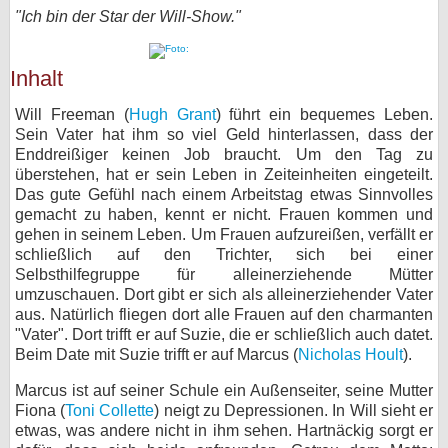
"Ich bin der Star der Will-Show."
bei X
bei Facebook
Inhalt
Will Freeman (
Hugh Grant
) führt ein bequemes Leben.
Sein Vater hat ihm so viel Geld hinterlassen, dass der
Kontakt
Enddreißiger keinen Job braucht. Um den Tag zu
überstehen, hat er sein Leben in Zeiteinheiten eingeteilt.
Nutzungsbedingungen
Das gute Gefühl nach einem Arbeitstag etwas Sinnvolles
gemacht zu haben, kennt er nicht. Frauen kommen und
Datenschutz
gehen in seinem Leben. Um Frauen aufzureißen, verfällt er
schließlich auf den Trichter, sich bei einer
Cookie-Einstellungen
Selbsthilfegruppe für alleinerziehende Mütter
umzuschauen. Dort gibt er sich als alleinerziehender Vater
Impressum
aus. Natürlich fliegen dort alle Frauen auf den charmanten
"Vater". Dort trifft er auf Suzie, die er schließlich auch datet.
Desktop-Ansicht
Beim Date mit Suzie trifft er auf Marcus (
Nicholas Hoult
).
myFanbase
Marcus ist auf seiner Schule ein Außenseiter, seine Mutter
Fiona (
Toni Collette
) neigt zu Depressionen. In Will sieht er
etwas, was andere nicht in ihm sehen. Hartnäckig sorgt er