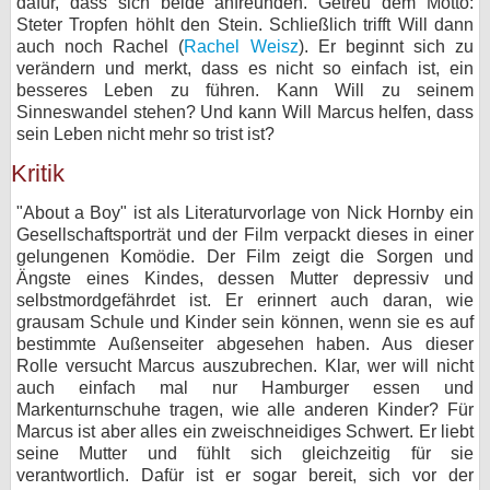
dafür, dass sich beide anfreunden. Getreu dem Motto:
Steter Tropfen höhlt den Stein. Schließlich trifft Will dann
auch noch Rachel (
Rachel Weisz
). Er beginnt sich zu
verändern und merkt, dass es nicht so einfach ist, ein
besseres Leben zu führen. Kann Will zu seinem
Sinneswandel stehen? Und kann Will Marcus helfen, dass
sein Leben nicht mehr so trist ist?
Kritik
"About a Boy" ist als Literaturvorlage von Nick Hornby ein
Gesellschaftsporträt und der Film verpackt dieses in einer
gelungenen Komödie. Der Film zeigt die Sorgen und
Ängste eines Kindes, dessen Mutter depressiv und
selbstmordgefährdet ist. Er erinnert auch daran, wie
grausam Schule und Kinder sein können, wenn sie es auf
bestimmte Außenseiter abgesehen haben. Aus dieser
Rolle versucht Marcus auszubrechen. Klar, wer will nicht
auch einfach mal nur Hamburger essen und
Markenturnschuhe tragen, wie alle anderen Kinder? Für
Marcus ist aber alles ein zweischneidiges Schwert. Er liebt
seine Mutter und fühlt sich gleichzeitig für sie
verantwortlich. Dafür ist er sogar bereit, sich vor der