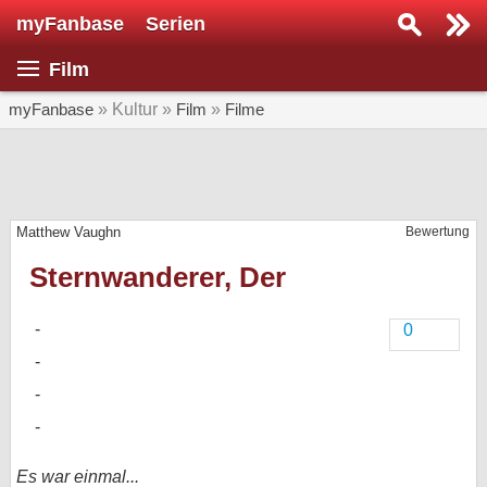
myFanbase
Serien
Serie suchen...
Film
Home
SERIEN
myFanbase
» Kultur »
Film
»
Filme
Serien
Kolumnen
Matthew Vaughn
Bewertung
Interviews
Sternwanderer, Der
Veranstaltungen
KULTUR
0
Specials
SERVICE
Gewinnspiele
Forum
Es war einmal...