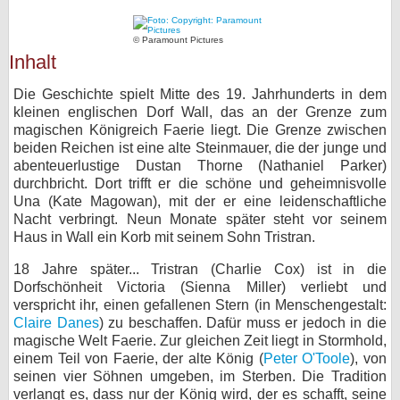
bei X
© Paramount Pictures
Inhalt
bei Facebook
Die Geschichte spielt Mitte des 19. Jahrhunderts in dem
kleinen englischen Dorf Wall, das an der Grenze zum
Kontakt
magischen Königreich Faerie liegt. Die Grenze zwischen
beiden Reichen ist eine alte Steinmauer, die der junge und
Nutzungsbedingungen
abenteuerlustige Dustan Thorne (Nathaniel Parker)
durchbricht. Dort trifft er die schöne und geheimnisvolle
Datenschutz
Una (Kate Magowan), mit der er eine leidenschaftliche
Nacht verbringt. Neun Monate später steht vor seinem
Cookie-Einstellungen
Haus in Wall ein Korb mit seinem Sohn Tristran.
18 Jahre später... Tristran (Charlie Cox) ist in die
Impressum
Dorfschönheit Victoria (Sienna Miller) verliebt und
verspricht ihr, einen gefallenen Stern (in Menschengestalt:
Desktop-Ansicht
Claire Danes
) zu beschaffen. Dafür muss er jedoch in die
myFanbase
magische Welt Faerie. Zur gleichen Zeit liegt in Stormhold,
einem Teil von Faerie, der alte König (
Peter O'Toole
), von
seinen vier Söhnen umgeben, im Sterben. Die Tradition
verlangt es, dass nur der König wird, der es schafft, seine