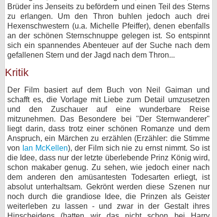
Brüder ins Jenseits zu befördern und einen Teil des Sterns
zu erlangen. Um den Thron buhlen jedoch auch drei
Hexenschwestern (u.a. Michelle Pfeiffer), denen ebenfalls
an der schönen Sternschnuppe gelegen ist. So entspinnt
sich ein spannendes Abenteuer auf der Suche nach dem
gefallenen Stern und der Jagd nach dem Thron...
Kritik
Der Film basiert auf dem Buch von Neil Gaiman und
schafft es, die Vorlage mit Liebe zum Detail umzusetzen
und den Zuschauer auf eine wunderbare Reise
mitzunehmen. Das Besondere bei "Der Sternwanderer"
liegt darin, dass trotz einer schönen Romanze und dem
Anspruch, ein Märchen zu erzählen (Erzähler: die Stimme
von
Ian McKellen
), der Film sich nie zu ernst nimmt. So ist
die Idee, dass nur der letzte überlebende Prinz König wird,
schon makaber genug. Zu sehen, wie jedoch einer nach
dem anderen den amüsantesten Todesarten erliegt, ist
absolut unterhaltsam. Gekrönt werden diese Szenen nur
noch durch die grandiose Idee, die Prinzen als Geister
weiterleben zu lassen - und zwar in der Gestalt ihres
Hinscheidens (hatten wir das nicht schon bei Harry