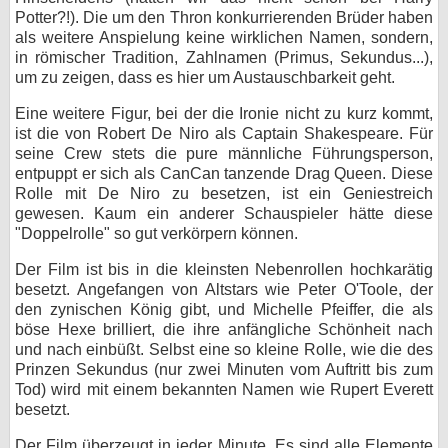
Potter?!). Die um den Thron konkurrierenden Brüder haben
als weitere Anspielung keine wirklichen Namen, sondern,
in römischer Tradition, Zahlnamen (Primus, Sekundus...),
um zu zeigen, dass es hier um Austauschbarkeit geht.
Eine weitere Figur, bei der die Ironie nicht zu kurz kommt,
ist die von Robert De Niro als Captain Shakespeare. Für
seine Crew stets die pure männliche Führungsperson,
entpuppt er sich als CanCan tanzende Drag Queen. Diese
Rolle mit De Niro zu besetzen, ist ein Geniestreich
gewesen. Kaum ein anderer Schauspieler hätte diese
"Doppelrolle" so gut verkörpern können.
Der Film ist bis in die kleinsten Nebenrollen hochkarätig
besetzt. Angefangen von Altstars wie Peter O'Toole, der
den zynischen König gibt, und Michelle Pfeiffer, die als
böse Hexe brilliert, die ihre anfängliche Schönheit nach
und nach einbüßt. Selbst eine so kleine Rolle, wie die des
Prinzen Sekundus (nur zwei Minuten vom Auftritt bis zum
Tod) wird mit einem bekannten Namen wie Rupert Everett
besetzt.
Der Film überzeugt in jeder Minute. Es sind alle Elemente