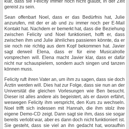
klar, dass sie Felicity immer noch nicht glaubt, in der Zeit
gereist zu sein.
Sean offenbart Noel, dass er das Bedürfnis hat, Julie
anzurufen, mit der er ab und zu immer noch per E-Mail
Kontakt hat. Nachdem er bemerkt hat, dass die Beziehung
zwischen Felicity und Noel funktioniert, hofft er, dass
zwischen ihm und Julie ähnliches passieren könnte, da er
sie noch nie richtig aus dem Kopf bekommen hat. Javier
sagt derweil Elena, dass er für eine Musicalrolle
vorsprechen will. Elena macht Javier klar, dass er dafür
nicht nur schauspielern, sondern auch singen und tanzen
können muss.
Felicity ruft ihren Vater an, um ihm zu sagen, dass sie doch
Ärztin werden will. Dies hat zur Folge, dass sie nun an der
Universität die gleichen Vorlesungen wie Ben besucht.
Dieser ist alles andere als begeistert, als er davon erfährt,
weswegen Felicity ihm verspricht, den Kurs zu wechseln.
Noel trifft sich indessen mit Hannah, die ihm stolz ihre
eigene Demo-CD zeigt. Dann sagt sie ihm, dass sie sogar
bereits verlobt war, aber es dann doch nicht funktioniert ist.
Sie gesteht, dass sie viel an ihn gedacht hat, woraufhin