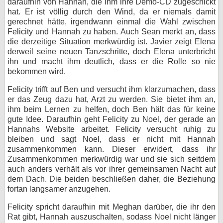
daraufhin von Hannah, die ihm ihre Demo-CD zugeschickt
hat. Er ist völlig durch den Wind, da er niemals damit
gerechnet hätte, irgendwann einmal die Wahl zwischen
Felicity und Hannah zu haben. Auch Sean merkt an, dass
die derzeitige Situation merkwürdig ist. Javier zeigt Elena
derweil seine neuen Tanzschritte, doch Elena unterbricht
ihn und macht ihm deutlich, dass er die Rolle so nie
bekommen wird.
Felicity trifft auf Ben und versucht ihm klarzumachen, dass
er das Zeug dazu hat, Arzt zu werden. Sie bietet ihm an,
ihm beim Lernen zu helfen, doch Ben hält das für keine
gute Idee. Daraufhin geht Felicity zu Noel, der gerade an
Hannahs Website arbeitet. Felicity versucht ruhig zu
bleiben und sagt Noel, dass er nicht mit Hannah
zusammenkommen kann. Dieser erwidert, dass ihr
Zusammenkommen merkwürdig war und sie sich seitdem
auch anders verhält als vor ihrer gemeinsamen Nacht auf
dem Dach. Die beiden beschließen daher, die Beziehung
fortan langsamer anzugehen.
Felicity spricht daraufhin mit Meghan darüber, die ihr den
Rat gibt, Hannah auszuschalten, sodass Noel nicht länger