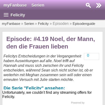
myFanbase
Serien
Serie suchen...
Felicity
Home
SERIEN
myFanbase
»
Serien
»
Felicity
» Episoden »
Episodenguide
Serien
Episode: #4.19 Noel, der Mann,
Kolumnen
den die Frauen lieben
Interviews
0
Felicitys Entscheidungen in der Vergangenheit
haben Auswirkungen auf alle. Noel trifft auf
Veranstaltungen
Hannah und muss sich zwischen ihr und Felicity
KULTUR
entscheiden, während Sean sich nicht sicher ist, ob er
weiterhin mit Meghan zusammen sein will oder einen
Specials
erneuten Versuch mit Julie starten möchte.
SERVICE
Die Serie "Felicity" ansehen:
Gewinnspiele
Forum
Powered by