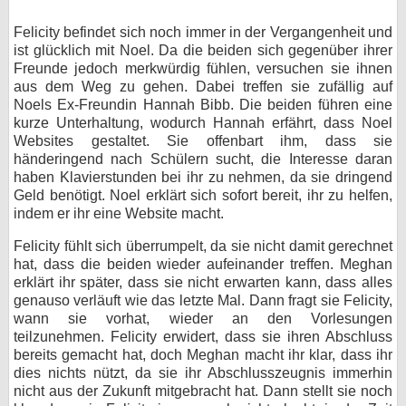
bei X
Felicity befindet sich noch immer in der Vergangenheit und
ist glücklich mit Noel. Da die beiden sich gegenüber ihrer
bei Facebook
Freunde jedoch merkwürdig fühlen, versuchen sie ihnen
aus dem Weg zu gehen. Dabei treffen sie zufällig auf
Noels Ex-Freundin Hannah Bibb. Die beiden führen eine
kurze Unterhaltung, wodurch Hannah erfährt, dass Noel
Kontakt
Websites gestaltet. Sie offenbart ihm, dass sie
händeringend nach Schülern sucht, die Interesse daran
Nutzungsbedingungen
haben Klavierstunden bei ihr zu nehmen, da sie dringend
Geld benötigt. Noel erklärt sich sofort bereit, ihr zu helfen,
Datenschutz
indem er ihr eine Website macht.
Cookie-Einstellungen
Felicity fühlt sich überrumpelt, da sie nicht damit gerechnet
hat, dass die beiden wieder aufeinander treffen. Meghan
Impressum
erklärt ihr später, dass sie nicht erwarten kann, dass alles
genauso verläuft wie das letzte Mal. Dann fragt sie Felicity,
Desktop-Ansicht
wann sie vorhat, wieder an den Vorlesungen
myFanbase
teilzunehmen. Felicity erwidert, dass sie ihren Abschluss
bereits gemacht hat, doch Meghan macht ihr klar, dass ihr
dies nichts nützt, da sie ihr Abschlusszeugnis immerhin
nicht aus der Zukunft mitgebracht hat. Dann stellt sie noch