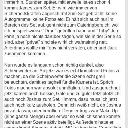
immerhin. Stunden später, mittlerweile ist es schon 4,
kommt James zum Set. Er wird wie immer von
Sicherheitskräften abgeschirmt zum Set gebracht, keine
Autogramme, keine Fotos etc. Er hält sich auch nur im
Bereich des Set auf, geht nicht zum Cateringbereich, wo
ich beispielsweise "Drue" getroffen habe und "Toby". Ich
kann ja noch nichts darüber sagen, wie sie in der Serie so
sind, aber "privat" sind sie wirklich wahnsinnig nett.
Allerdings wollte mir Toby nicht verraten, ob er und Jack
zusammen kommen.
Nun wurde es langsam schon richtig dunkel, also
Scheinwerfer an. Ab jetzt war es echt kompliziert Fotos zu
machen, da die Scheinwerfer die Szene echt grell
beleuchten, damit es taghell für die Kamera ist. Sprich
Fotos machen war absolut unmöglich. Und ausgerechnet
jetzt kamen noch Bessie, Gale und zu guter letzt plötzlich
auch noch Joshua zum Set. Hmmm, dazu muss ich jetzt
auch noch kurz ausholen. Denn ich weiß nicht, ob Joshua
privat da war, oder beruflich. Denn er trug zwar Make Up
(eine ganze Menge) aber er war so weit ich sehen konnte
nicht an einer Szene aktiv beteiligt. Außerdem hatte er
seinen Hund Shumba dabei UND: er trug kein Graduation