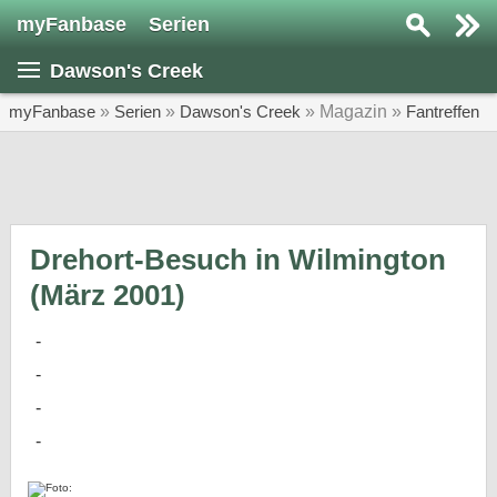
myFanbase
Serien
Serie suchen...
Dawson's Creek
Home
SERIEN
myFanbase
»
Serien
»
Dawson's Creek
» Magazin »
Fantreffen
Serien
Kolumnen
Interviews
Drehort-Besuch in Wilmington
(März 2001)
Veranstaltungen
KULTUR
Specials
SERVICE
Gewinnspiele
Forum