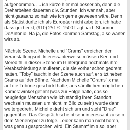
aufgenommen. .... ich kürze hier mal besser ab, denn die
Dreharbeiten dauerten div. Stunden. Ich war nah, aber
nicht gaaaanz so nah wie ich gerne gewesen wäre. Denn
als Statist durfte ich als Europäer nicht arbeiten, ich habe
dass gecheckt, (910) 251 €" 1500 fragt nach Shannon
DeAntonio. Na ja, die Fotos kommen Samstag, also warten
wirs ab.
Nächste Szene. Michelle und "Grams" erreichen den
Veranstaltungsort. Interessanterweise müssen Kerr und
Meredith in dieser Szene im Hintergrund nochmals ihre
Verabschiedung simulieren, die sie vorher schon gedreht
hatten. "Toby" taucht in der Szene auch auf, er sitzt neben
Grams auf der Bühne. Nachdem Michelle "Grams" x mal
auf die Tribüne geschickt hatte, aus sämtlichen möglichen
Kamerawinkel gefilmt (was zur Folge hatte, das so
neugierige Menschen wie ich ständig ihren Standort
wechseln mussten um nicht im Bild zu sein) wurde dann
weitergedreht. Michelle dreht sich um und steht "Drue"
gegenüber. Das Gespräch scheint sehr interessant zu sein,
dem Mienenspiel zu folge. Leider kann man nicht hören,
was genau gesprochen wird. Ein Stummfilm also, aber