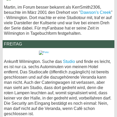
Martin, im Forum besser bekannt als KerrSmith2306,
bei X
besuchte im März 2001 den Drehort von "
Dawson's Creek
"
- Wilmington. Dort machte er eine Studiotour mit, traf er auf
bei Facebook
viele Darsteller der Kultserie und war live bei einem Dreh
der Serie dabei. Für myFanbase hat er seine Zeit in
Wilmington in Tagebuchform festgehalten.
Kontakt
FREITAG
Nutzungsbedingungen
Datenschutz
Ankunft Wilmington. Suche das
Studio
und finde es leicht,
es ist nur ca. sechs Autominuten von meinem Hotel
Cookie-Einstellungen
entfernt. Das Studiocafe (öffentlich zugänglich) ist bereits
geschlossen und auf die dazugehörende Veranda kann
Impressum
man nicht. Auch der Cateringwagen ist verlassen, aber
man sieht am Studio, dass dort gedreht wird, denn die
Desktop-Ansicht
roten Lampen leuchten auf, womit signalisiert wird, dass
myFanbase
keiner vor der Halle, in der gedreht wird, vorbeifahren darf.
Die Security am Eingang bestätigt es noch einmal: Nein,
man darf nicht auf die Veranda, wenn Café schon
geschlossen ist.