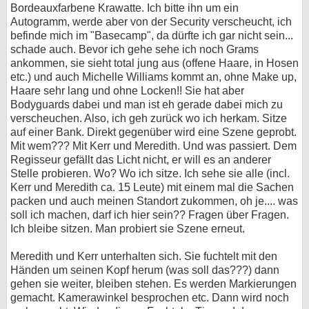
Bordeauxfarbene Krawatte. Ich bitte ihn um ein
Autogramm, werde aber von der Security verscheucht, ich
befinde mich im "Basecamp", da dürfte ich gar nicht sein...
schade auch. Bevor ich gehe sehe ich noch Grams
ankommen, sie sieht total jung aus (offene Haare, in Hosen
etc.) und auch Michelle Williams kommt an, ohne Make up,
Haare sehr lang und ohne Locken!! Sie hat aber
Bodyguards dabei und man ist eh gerade dabei mich zu
verscheuchen. Also, ich geh zurück wo ich herkam. Sitze
auf einer Bank. Direkt gegenüber wird eine Szene geprobt.
Mit wem??? Mit Kerr und Meredith. Und was passiert. Dem
Regisseur gefällt das Licht nicht, er will es an anderer
Stelle probieren. Wo? Wo ich sitze. Ich sehe sie alle (incl.
Kerr und Meredith ca. 15 Leute) mit einem mal die Sachen
packen und auch meinen Standort zukommen, oh je.... was
soll ich machen, darf ich hier sein?? Fragen über Fragen.
Ich bleibe sitzen. Man probiert sie Szene erneut.
Meredith und Kerr unterhalten sich. Sie fuchtelt mit den
Händen um seinen Kopf herum (was soll das???) dann
gehen sie weiter, bleiben stehen. Es werden Markierungen
gemacht. Kamerawinkel besprochen etc. Dann wird noch