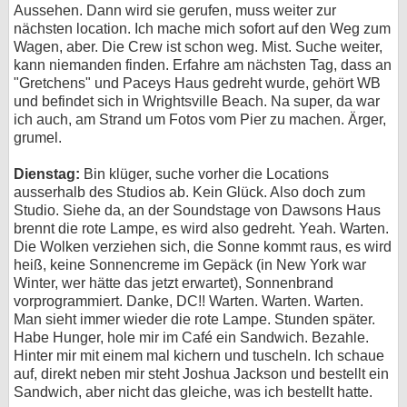
Aussehen. Dann wird sie gerufen, muss weiter zur
nächsten location. Ich mache mich sofort auf den Weg zum
Wagen, aber. Die Crew ist schon weg. Mist. Suche weiter,
kann niemanden finden. Erfahre am nächsten Tag, dass an
"Gretchens" und Paceys Haus gedreht wurde, gehört WB
und befindet sich in Wrightsville Beach. Na super, da war
ich auch, am Strand um Fotos vom Pier zu machen. Ärger,
grumel.
Dienstag:
Bin klüger, suche vorher die Locations
ausserhalb des Studios ab. Kein Glück. Also doch zum
Studio. Siehe da, an der Soundstage von Dawsons Haus
brennt die rote Lampe, es wird also gedreht. Yeah. Warten.
Die Wolken verziehen sich, die Sonne kommt raus, es wird
heiß, keine Sonnencreme im Gepäck (in New York war
Winter, wer hätte das jetzt erwartet), Sonnenbrand
vorprogrammiert. Danke, DC!! Warten. Warten. Warten.
Man sieht immer wieder die rote Lampe. Stunden später.
Habe Hunger, hole mir im Café ein Sandwich. Bezahle.
Hinter mir mit einem mal kichern und tuscheln. Ich schaue
auf, direkt neben mir steht Joshua Jackson und bestellt ein
Sandwich, aber nicht das gleiche, was ich bestellt hatte.