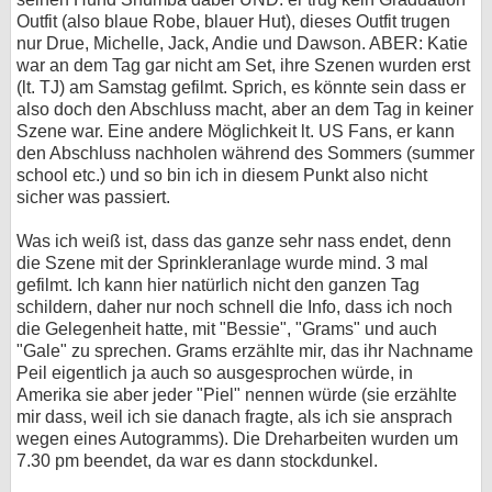
Outfit (also blaue Robe, blauer Hut), dieses Outfit trugen
nur Drue, Michelle, Jack, Andie und Dawson. ABER: Katie
war an dem Tag gar nicht am Set, ihre Szenen wurden erst
(lt. TJ) am Samstag gefilmt. Sprich, es könnte sein dass er
also doch den Abschluss macht, aber an dem Tag in keiner
Szene war. Eine andere Möglichkeit lt. US Fans, er kann
den Abschluss nachholen während des Sommers (summer
school etc.) und so bin ich in diesem Punkt also nicht
sicher was passiert.
Was ich weiß ist, dass das ganze sehr nass endet, denn
die Szene mit der Sprinkleranlage wurde mind. 3 mal
gefilmt. Ich kann hier natürlich nicht den ganzen Tag
schildern, daher nur noch schnell die Info, dass ich noch
die Gelegenheit hatte, mit "Bessie", "Grams" und auch
"Gale" zu sprechen. Grams erzählte mir, das ihr Nachname
Peil eigentlich ja auch so ausgesprochen würde, in
Amerika sie aber jeder "Piel" nennen würde (sie erzählte
mir dass, weil ich sie danach fragte, als ich sie ansprach
wegen eines Autogramms). Die Dreharbeiten wurden um
7.30 pm beendet, da war es dann stockdunkel.