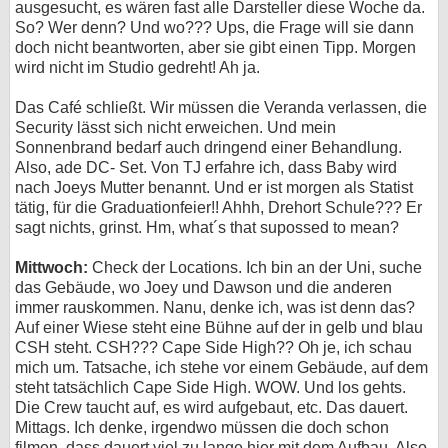
ausgesucht, es wären fast alle Darsteller diese Woche da.
So? Wer denn? Und wo??? Ups, die Frage will sie dann
doch nicht beantworten, aber sie gibt einen Tipp. Morgen
wird nicht im Studio gedreht! Ah ja.
Das Café schließt. Wir müssen die Veranda verlassen, die
Security lässt sich nicht erweichen. Und mein
Sonnenbrand bedarf auch dringend einer Behandlung.
Also, ade DC- Set. Von TJ erfahre ich, dass Baby wird
nach Joeys Mutter benannt. Und er ist morgen als Statist
tätig, für die Graduationfeier!! Ahhh, Drehort Schule??? Er
sagt nichts, grinst. Hm, what´s that supossed to mean?
Mittwoch:
Check der Locations. Ich bin an der Uni, suche
das Gebäude, wo Joey und Dawson und die anderen
immer rauskommen. Nanu, denke ich, was ist denn das?
Auf einer Wiese steht eine Bühne auf der in gelb und blau
CSH steht. CSH??? Cape Side High?? Oh je, ich schau
mich um. Tatsache, ich stehe vor einem Gebäude, auf dem
steht tatsächlich Cape Side High. WOW. Und los gehts.
Die Crew taucht auf, es wird aufgebaut, etc. Das dauert.
Mittags. Ich denke, irgendwo müssen die doch schon
filmen, dass dauert viel zu lange hier mit dem Aufbau. Also,