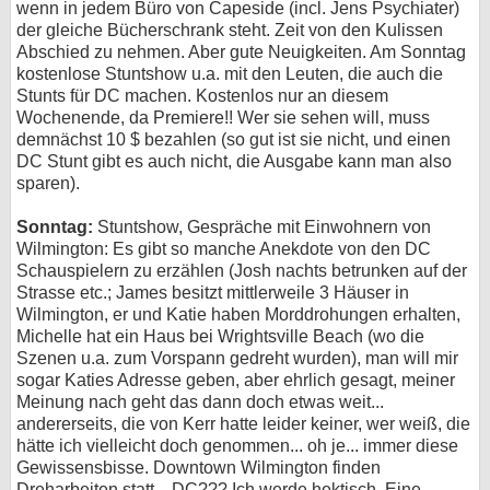
wenn in jedem Büro von Capeside (incl. Jens Psychiater)
der gleiche Bücherschrank steht. Zeit von den Kulissen
Abschied zu nehmen. Aber gute Neuigkeiten. Am Sonntag
kostenlose Stuntshow u.a. mit den Leuten, die auch die
Stunts für DC machen. Kostenlos nur an diesem
Wochenende, da Premiere!! Wer sie sehen will, muss
demnächst 10 $ bezahlen (so gut ist sie nicht, und einen
DC Stunt gibt es auch nicht, die Ausgabe kann man also
sparen).
Sonntag:
Stuntshow, Gespräche mit Einwohnern von
Wilmington: Es gibt so manche Anekdote von den DC
Schauspielern zu erzählen (Josh nachts betrunken auf der
Strasse etc.; James besitzt mittlerweile 3 Häuser in
Wilmington, er und Katie haben Morddrohungen erhalten,
Michelle hat ein Haus bei Wrightsville Beach (wo die
Szenen u.a. zum Vorspann gedreht wurden), man will mir
sogar Katies Adresse geben, aber ehrlich gesagt, meiner
Meinung nach geht das dann doch etwas weit...
andererseits, die von Kerr hatte leider keiner, wer weiß, die
hätte ich vielleicht doch genommen... oh je... immer diese
Gewissensbisse. Downtown Wilmington finden
Dreharbeiten statt... DC??? Ich werde hektisch. Eine