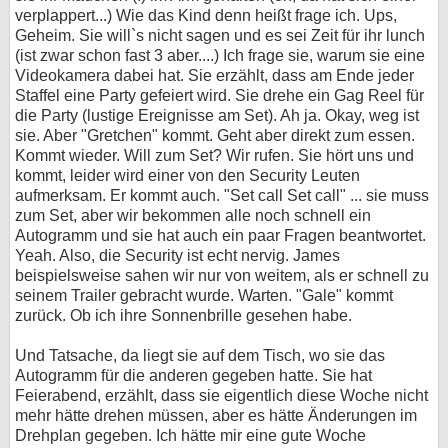
verplappert...) Wie das Kind denn heißt frage ich. Ups,
Geheim. Sie will`s nicht sagen und es sei Zeit für ihr lunch
(ist zwar schon fast 3 aber....) Ich frage sie, warum sie eine
Videokamera dabei hat. Sie erzählt, dass am Ende jeder
Staffel eine Party gefeiert wird. Sie drehe ein Gag Reel für
die Party (lustige Ereignisse am Set). Ah ja. Okay, weg ist
sie. Aber "Gretchen" kommt. Geht aber direkt zum essen.
Kommt wieder. Will zum Set? Wir rufen. Sie hört uns und
kommt, leider wird einer von den Security Leuten
aufmerksam. Er kommt auch. "Set call Set call" ... sie muss
zum Set, aber wir bekommen alle noch schnell ein
Autogramm und sie hat auch ein paar Fragen beantwortet.
Yeah. Also, die Security ist echt nervig. James
beispielsweise sahen wir nur von weitem, als er schnell zu
seinem Trailer gebracht wurde. Warten. "Gale" kommt
zurück. Ob ich ihre Sonnenbrille gesehen habe.
Und Tatsache, da liegt sie auf dem Tisch, wo sie das
Autogramm für die anderen gegeben hatte. Sie hat
Feierabend, erzählt, dass sie eigentlich diese Woche nicht
mehr hätte drehen müssen, aber es hätte Änderungen im
Drehplan gegeben. Ich hätte mir eine gute Woche