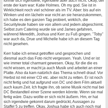
lohnte sich irgendwie, irgendwie aber auch nicht. Okay, der
erste der kam war: Katie Holmes. Oh my god. Sie ist in
Wirklichkeit noch viel schöner als im TV. Aber: bis auf ein
Winken und ein lächeln war nicht an sie heranzukommen,
ich habe es den ganzen Tag probiert, wirklich, die
Securityleute haben sie von allem und jedem abgeschirmt.
Selbst zum Catering wurde sie und James gefahren,
während Meredith, Joshua und Kerr zu Fuß gingen. "Toby"
war auch da, Drue und Michelle habe ich an diesem Tag
nicht gesehen.
Kerr habe ich erneut getroffen und gesprochen und
diesmal auch das Foto nicht vergessen. Yeah. Und er ist
wie immer total charmant gewesen. Okay, für die die es
nicht wissen, er macht ja auch Musik und arbeitet an einer
Platte. Also da kam natürlich das Thema schnell drauf. Vor
Herbst ist mit einer CD etc. aber nicht zu retten. Er ist noch
nicht fertig und hat aufgrund von DC und dem Film aktuell
auch kaum Zeit. Ich fragte ihn, ob seine Musik nicht mal bei
DC Bestandteil einer Szene werden könnte. Wenn sie mal
fertig wäre. Dazu wollte er sich nicht äußern. Hm, er hat
sich irgendwie gekonnt darum gedrückt, Aussagen zu
Staffel 5 zu treffen. Okay, Joshua habe ich auch noch mal