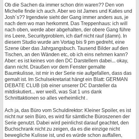
Ob die Sachen da immer schon drin waren?? Den von
Michelle finde ich auch. Aber wo ist James und Katies und
Josh´s?? Irgendwie sieht der Gang immer anders aus, je
nach dem wo man herkommt. Das Treppenhaus: ich will
nach oben, werde aber abgehalten, der obere Gang führe
ins Leere, Securityproblem, ich darf nicht rauf (damn). In
diesem Studio wurde am Vortag bis 9 pm gedreht, eine
Szene über das Jahrgangsbuch. Tausend Bilder auf den
Tischen, an den Wänden etc, ob ich eins nehmen kann?
Aber: es ist keines von den DC Darstellern dabei... okay,
dann nicht. Draußen vor dem Fenster gemalte
Baumkulisse, ist mir in der Serie nie aufgefallen, dass das
gemalt ist. Im Schulsekretariat hängt ein Blatt: GERMAN
DEBATE CLUB (ob einer unserer DC Darsteller da
mitdiskutiert... wer weiß, was Sat 1 uns dank
Schnittaktionen so alles verheimlicht .
Ach ja, das Büro vom Schuldirektor: Kleiner Spoiler, es ist
nicht nur sein Büro, es wird für sämtliche Büroszenen der
Serie genutzt. Dabei wird peinlichst darauf geachtet, den
Buchschrank nicht zu zeigen, da es die einzige nicht
bewegliche Kulisse ist, und es würde schon auffallen,