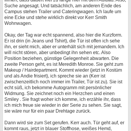
Suche angesagt. Und tatsächlich, am anderen Ende des
Campus stehen Trailer und Cateringwagen. Ich laufe um
eine Ecke und stehe wirklich direkt vor Kerr Smith
Wohnwagen.
Okay, der Tag war echt spannend, also hier die Kurzform.
Er ist drin (in Jeans und Tshirt), die Tür ist offen ich sehe
ihn, er sieht mich, aber er unterhält sich mit jemandem. Ich
will nicht stören, aber unbedingt ihn sehen etc. Also
Position beziehen, günstige Gelegenheit abwarten. Die
zweite Person geht, es ist Meredith Monroe. Sie geht zum
Makeup / Hairdepartment. Kommt wieder (jetzt in Kostüm
und als Andie frisiert), ich spreche sie an (Kerr ist
zwischenzeitlich noch immer im Trailer, Tür ist zu). Sie ist
echt süß, ich bekomme Autogramm mit persönlicher
Widmung. Sie zeichnet noch ein Herzchen und einen
Smiley . Sie fragt woher ich komme, ich erzähle ihr, dass
ich mich freue sie wieder in der Serie zu sehen. Sie sagt,
sie wäre nur für ein paar Drehtage zurück.
Dann wird sie zum Set gerufen. Kerr auch. Tür geht auf, er
kommt raus, jetzt in blauer Stoffhose, weißes Hemd,