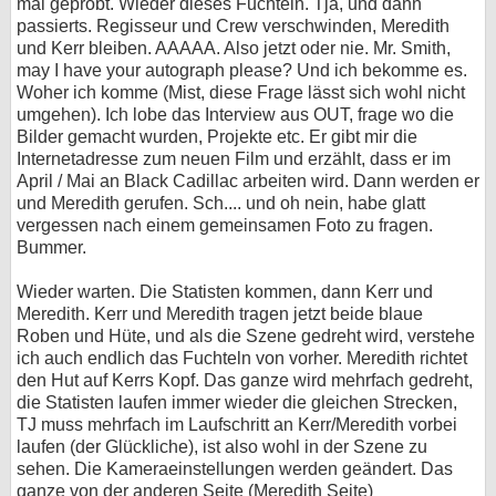
mal geprobt. Wieder dieses Fuchteln. Tja, und dann
passierts. Regisseur und Crew verschwinden, Meredith
und Kerr bleiben. AAAAA. Also jetzt oder nie. Mr. Smith,
may I have your autograph please? Und ich bekomme es.
Woher ich komme (Mist, diese Frage lässt sich wohl nicht
umgehen). Ich lobe das Interview aus OUT, frage wo die
Bilder gemacht wurden, Projekte etc. Er gibt mir die
Internetadresse zum neuen Film und erzählt, dass er im
April / Mai an Black Cadillac arbeiten wird. Dann werden er
und Meredith gerufen. Sch.... und oh nein, habe glatt
vergessen nach einem gemeinsamen Foto zu fragen.
Bummer.
Wieder warten. Die Statisten kommen, dann Kerr und
Meredith. Kerr und Meredith tragen jetzt beide blaue
Roben und Hüte, und als die Szene gedreht wird, verstehe
ich auch endlich das Fuchteln von vorher. Meredith richtet
den Hut auf Kerrs Kopf. Das ganze wird mehrfach gedreht,
die Statisten laufen immer wieder die gleichen Strecken,
TJ muss mehrfach im Laufschritt an Kerr/Meredith vorbei
laufen (der Glückliche), ist also wohl in der Szene zu
sehen. Die Kameraeinstellungen werden geändert. Das
ganze von der anderen Seite (Meredith Seite)