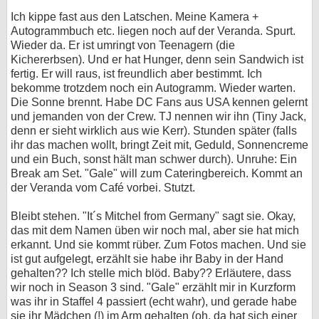
Ich kippe fast aus den Latschen. Meine Kamera +
Autogrammbuch etc. liegen noch auf der Veranda. Spurt.
Wieder da. Er ist umringt von Teenagern (die
Kichererbsen). Und er hat Hunger, denn sein Sandwich ist
fertig. Er will raus, ist freundlich aber bestimmt. Ich
bekomme trotzdem noch ein Autogramm. Wieder warten.
Die Sonne brennt. Habe DC Fans aus USA kennen gelernt
und jemanden von der Crew. TJ nennen wir ihn (Tiny Jack,
denn er sieht wirklich aus wie Kerr). Stunden später (falls
ihr das machen wollt, bringt Zeit mit, Geduld, Sonnencreme
und ein Buch, sonst hält man schwer durch). Unruhe: Ein
Break am Set. "Gale" will zum Cateringbereich. Kommt an
der Veranda vom Café vorbei. Stutzt.
Bleibt stehen. "It´s Mitchel from Germany" sagt sie. Okay,
das mit dem Namen üben wir noch mal, aber sie hat mich
erkannt. Und sie kommt rüber. Zum Fotos machen. Und sie
ist gut aufgelegt, erzählt sie habe ihr Baby in der Hand
gehalten?? Ich stelle mich blöd. Baby?? Erläutere, dass
wir noch in Season 3 sind. "Gale" erzählt mir in Kurzform
was ihr in Staffel 4 passiert (echt wahr), und gerade habe
sie ihr Mädchen (!) im Arm gehalten (oh, da hat sich einer