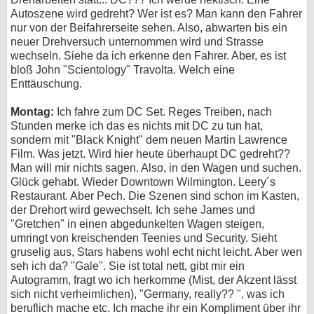
Autoszene wird gedreht? Wer ist es? Man kann den Fahrer
nur von der Beifahrerseite sehen. Also, abwarten bis ein
neuer Drehversuch unternommen wird und Strasse
wechseln. Siehe da ich erkenne den Fahrer. Aber, es ist
bloß John "Scientology" Travolta. Welch eine
Enttäuschung.
Montag:
Ich fahre zum DC Set. Reges Treiben, nach
Stunden merke ich das es nichts mit DC zu tun hat,
sondern mit "Black Knight" dem neuen Martin Lawrence
Film. Was jetzt. Wird hier heute überhaupt DC gedreht??
Man will mir nichts sagen. Also, in den Wagen und suchen.
Glück gehabt. Wieder Downtown Wilmington. Leery´s
Restaurant. Aber Pech. Die Szenen sind schon im Kasten,
der Drehort wird gewechselt. Ich sehe James und
"Gretchen" in einen abgedunkelten Wagen steigen,
umringt von kreischenden Teenies und Security. Sieht
gruselig aus, Stars habens wohl echt nicht leicht. Aber wen
seh ich da? "Gale". Sie ist total nett, gibt mir ein
Autogramm, fragt wo ich herkomme (Mist, der Akzent lässt
sich nicht verheimlichen), "Germany, really?? ", was ich
beruflich mache etc. Ich mache ihr ein Kompliment über ihr