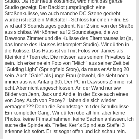
Studio. Da Tour heute kostenlos, wird nicht das ganze
Studio gezeigt. Der Backlot (ursprünglich eine
Straßenkulisse, wo auch manche DC Szene gedreht
wurde) ist jetzt ein Mittelalter - Schloss für einen Film. Es
wird auf 3 Soundstages gedreht. Nur 2 sind von der Straße
aus sichtbar. Wir können auf 2 Soundstages, die wo
Dawsons Zimmer und die Kulisse des Elternhauses ist (ja,
das Innere des Hauses ist komplett Studio). Wir dürfen in
die Kulisse. Das Haus ist voll mit Fotos von James als
Kleinkind / Teen etc. Die müssen aus seinem Privatbesitz
sein. Ich erkenne ein Foto von "Mitch" aus seiner Zeit bei
"Guiding Light" (Springfield Story), da muss er Anfang 20
sein. Auch "Gale" als junge Frau (obwohl, die sieht noch
immer aus wie Anfang 30). Der PC in Dawsons Zimmer ist
echt. Aber nicht angeschlossen. An der Wand nur s/w
Bilder von Jenn, Jack und Andie. In der Ecke auch eines
von Joey. Auch von Pacey? Haben die sich wieder
vertragen??? Dann die Soundstage mit der Schulkulisse.
Ein kompletter Gang. Wir dürfen überall hin, aber keine
Photos, keine Filmaufnahmen, keine Sachen anfassen. Ich
suche die Spinde ab. Treffer. Kerr´s Spind aus Staffel 3
erkenne ich sofort. Er ist sogar offen und ich schau rein.