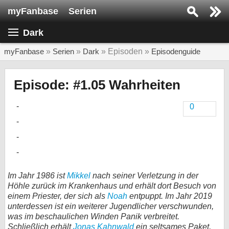
myFanbase
Serien
Serie suchen...
Dark
Home
SERIEN
myFanbase
»
Serien
»
Dark
» Episoden »
Episodenguide
Serien
Episode: #1.05 Wahrheiten
Kolumnen
0
Interviews
Veranstaltungen
KULTUR
Specials
Im Jahr 1986 ist
Mikkel
nach seiner Verletzung in der
SERVICE
Höhle zurück im Krankenhaus und erhält dort Besuch von
einem Priester, der sich als
Noah
entpuppt. Im Jahr 2019
Gewinnspiele
unterdessen ist ein weiterer Jugendlicher verschwunden,
was im beschaulichen Winden Panik verbreitet.
Forum
Schließlich erhält
Jonas Kahnwald
ein seltsames Paket,