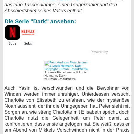
das eine Taschenlampe, einen Geigerzähler und den
bei X
Abschiedsbrief seines Vaters enthält.
Die Serie "Dark" ansehen:
bei Facebook
Kontakt
Powered by
Nutzungsbedingungen
Datenschutz
Andreas Pietschmann & Louis
Hofmann, Dark
Cookie-Einstellungen
© Stefan Erhard/Netflix
Auch Yasin ist verschwunden und die Bewohner von
Impressum
Winden werden immer unruhiger. Unterdessen versucht
Charlotte von Elisabeth zu erfahren, wie der mysteriöse
Desktop-Ansicht
Noah aussieht, der ihr die Uhr gegeben hat. Peter sieht mit
myFanbase
Sorgen an, wie streng Charlotte mit Elisabeth spricht, doch
Charlotte nutzt die Gelegenheit, um Peter damit zu
konfrontieren, dass er sie angelogen hat. Sie weiß, dass er
am Abend von Mikkels Verschwinden nicht in der Praxis