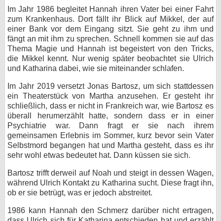
Im Jahr 1986 begleitet Hannah ihren Vater bei einer Fahrt
zum Krankenhaus. Dort fällt ihr Blick auf Mikkel, der auf
einer Bank vor dem Eingang sitzt. Sie geht zu ihm und
fängt an mit ihm zu sprechen. Schnell kommen sie auf das
Thema Magie und Hannah ist begeistert von den Tricks,
die Mikkel kennt. Nur wenig später beobachtet sie Ulrich
und Katharina dabei, wie sie miteinander schlafen.
Im Jahr 2019 versetzt Jonas Bartosz, um sich stattdessen
ein Theaterstück von Martha anzusehen. Er gesteht ihr
schließlich, dass er nicht in Frankreich war, wie Bartosz es
überall herumerzählt hatte, sondern dass er in einer
Psychiatrie war. Dann fragt er sie nach ihrem
gemeinsamen Erlebnis im Sommer, kurz bevor sein Vater
Selbstmord begangen hat und Martha gesteht, dass es ihr
sehr wohl etwas bedeutet hat. Dann küssen sie sich.
Bartosz trifft derweil auf Noah und steigt in dessen Wagen,
während Ulrich Kontakt zu Katharina sucht. Diese fragt ihn,
ob er sie betrügt, was er jedoch abstreitet.
1986 kann Hannah den Schmerz darüber nicht ertragen,
dass Ulrich sich für Katharina entschieden hat und erzählt