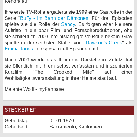
Kendra auf.
bei X
Ihre erste TV-Rolle ergatterte sie 1999 eine Gastrolle in der
Serie "
Buffy - Im Bann der Dämonen
. Für drei Episoden
bei Facebook
spielte sie die Rolle der
Sandy
. Es folgten eher kleinere
Auftritte in ein paar Film- und Fernsehproduktionen, ehe
sie schließlich 2003 ihre bislang größte Rolle bekam. Gray
Kontakt
spielte in der sechsten Staffel von "
Dawson's Creek
" als
Emma Jones
in insgesamt elf Episoden mit.
Nutzungsbedingungen
Nach 2003 wurde es still um die Darstellerin. Zuletzt trat
sie öffentlich mit ihrem selbst verfassten und inszenierten
Datenschutz
Kurzfilm "The Crooked Mile" auf einer
Wohltätigkeitsveranstaltung in ihrer Heimatstadt auf.
Cookie-Einstellungen
Melanie Wolff - myFanbase
Impressum
Desktop-Ansicht
STECKBRIEF
myFanbase
Geburtstag
01.01.1970
Geburtsort
Sacramento, Kalifornien