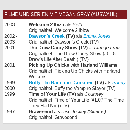
FILME UND SERIEN MIT MEGAN GRAY (AUSWAHL)
2003
Welcome 2 Ibiza
als
Beth
Originaltitel: Welcome 2 Ibiza
2002 -
Dawson's Creek
(TV)
als
Emma Jones
2003
Originaltitel: Dawson's Creek (TV)
2001
The Drew Carey Show (TV)
als
Junge Frau
Originaltitel: The Drew Carey Show (#6.18
Drew's Life After Death ) (TV)
2001
Picking Up Chicks with Harland Williams
Originaltitel: Picking Up Chicks with Harland
Williams
1999 -
Buffy - Im Bann der Dämonen
(TV)
als
Sandy
2000
Originaltitel: Buffy the Vampire Slayer (TV)
1999
Time of Your Life (TV)
als
Courtney
Originaltitel: Time of Your Life (#1.07 The Time
They Had Not) (TV)
1997
Gravesend
als
Disc Jockey (Stimme)
Originaltitel: Gravesend