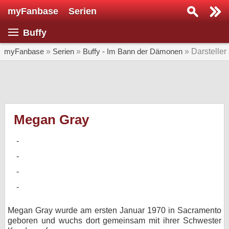
myFanbase
Serien
Serie suchen...
Buffy
Home
SERIEN
myFanbase
»
Serien
»
Buffy - Im Bann der Dämonen
» Darsteller
Serien
Kolumnen
Interviews
Megan Gray
Veranstaltungen
KULTUR
Specials
SERVICE
Gewinnspiele
Megan Gray wurde am ersten Januar 1970 in Sacramento
geboren und wuchs dort gemeinsam mit ihrer Schwester
Forum