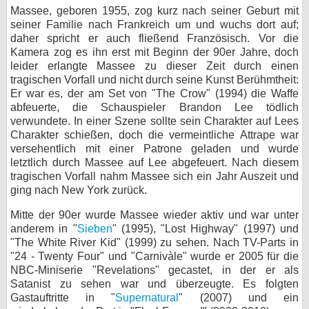
Massee, geboren 1955, zog kurz nach seiner Geburt mit
bei X
seiner Familie nach Frankreich um und wuchs dort auf;
daher spricht er auch fließend Französisch. Vor die
bei Facebook
Kamera zog es ihn erst mit Beginn der 90er Jahre, doch
leider erlangte Massee zu dieser Zeit durch einen
tragischen Vorfall und nicht durch seine Kunst Berühmtheit:
Er war es, der am Set von "The Crow" (1994) die Waffe
Kontakt
abfeuerte, die Schauspieler Brandon Lee tödlich
verwundete. In einer Szene sollte sein Charakter auf Lees
Nutzungsbedingungen
Charakter schießen, doch die vermeintliche Attrape war
versehentlich mit einer Patrone geladen und wurde
Datenschutz
letztlich durch Massee auf Lee abgefeuert. Nach diesem
tragischen Vorfall nahm Massee sich ein Jahr Auszeit und
Cookie-Einstellungen
ging nach New York zurück.
Impressum
Mitte der 90er wurde Massee wieder aktiv und war unter
anderem in "
Sieben
" (1995), "Lost Highway" (1997) und
Desktop-Ansicht
"The White River Kid" (1999) zu sehen. Nach TV-Parts in
myFanbase
"24 - Twenty Four" und "Carnivàle" wurde er 2005 für die
NBC-Miniserie "Revelations" gecastet, in der er als
Satanist zu sehen war und überzeugte. Es folgten
Gastauftritte in "
Supernatural
" (2007) und ein