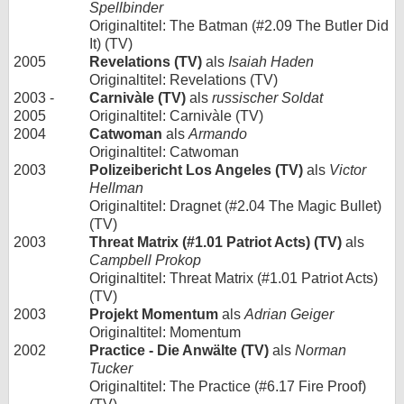
Spellbinder
Originaltitel: The Batman (#2.09 The Butler Did
It) (TV)
2005
Revelations (TV)
als
Isaiah Haden
Originaltitel: Revelations (TV)
2003 -
Carnivàle (TV)
als
russischer Soldat
2005
Originaltitel: Carnivàle (TV)
2004
Catwoman
als
Armando
Originaltitel: Catwoman
2003
Polizeibericht Los Angeles (TV)
als
Victor
Hellman
Originaltitel: Dragnet (#2.04 The Magic Bullet)
(TV)
2003
Threat Matrix (#1.01 Patriot Acts) (TV)
als
Campbell Prokop
Originaltitel: Threat Matrix (#1.01 Patriot Acts)
(TV)
2003
Projekt Momentum
als
Adrian Geiger
Originaltitel: Momentum
2002
Practice - Die Anwälte (TV)
als
Norman
Tucker
Originaltitel: The Practice (#6.17 Fire Proof)