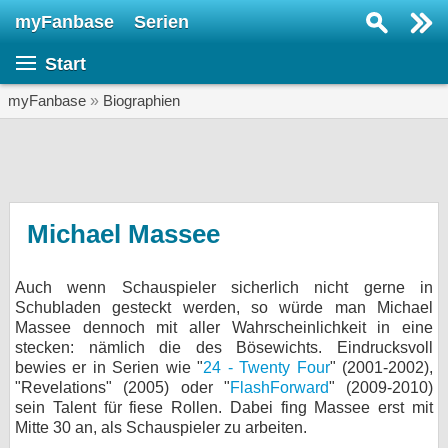
myFanbase
Serien
Serie suchen...
Start
Home
SERIEN
myFanbase
»
Biographien
Serien
Kolumnen
Interviews
Michael Massee
Veranstaltungen
Auch wenn Schauspieler sicherlich nicht gerne in
KULTUR
Schubladen gesteckt werden, so würde man Michael
Specials
Massee dennoch mit aller Wahrscheinlichkeit in eine
stecken: nämlich die des Bösewichts. Eindrucksvoll
SERVICE
bewies er in Serien wie "
24 - Twenty Four
" (2001-2002),
"Revelations" (2005) oder "
FlashForward
" (2009-2010)
Gewinnspiele
sein Talent für fiese Rollen. Dabei fing Massee erst mit
Mitte 30 an, als Schauspieler zu arbeiten.
Forum