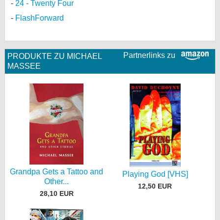
24 - Twenty Four
FlashForward
Partnerlinks zu
PRODUKTE ZU MICHAEL
MASSEE
Grandpa Gets a Tattoo and
Playing God [VHS]
Other...
12,50 EUR
28,10 EUR