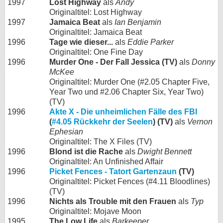
1997
Lost Highway
als
Andy
Originaltitel: Lost Highway
1997
Jamaica Beat
als
Ian Benjamin
Originaltitel: Jamaica Beat
1996
Tage wie dieser...
als
Eddie Parker
Originaltitel: One Fine Day
1996
Murder One - Der Fall Jessica (TV)
als
Donny
McKee
Originaltitel: Murder One (#2.05 Chapter Five,
Year Two und #2.06 Chapter Six, Year Two)
(TV)
1996
Akte X - Die unheimlichen Fälle des FBI
(
#4.05 Rückkehr der Seelen
) (TV)
als
Vernon
Ephesian
Originaltitel: The X Files (TV)
1996
Blond ist die Rache
als
Dwight Bennett
Originaltitel: An Unfinished Affair
1996
Picket Fences - Tatort Gartenzaun
(TV)
Originaltitel: Picket Fences (#4.11 Bloodlines)
(TV)
1996
Nichts als Trouble mit den Frauen
als
Typ
Originaltitel: Mojave Moon
1995
The Low Life
als
Barkeeper