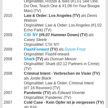
Originaltitel: Rizzoli & Isles (#1.01 See One,
Do One, Teach One & #1.08 I'm Your Boogie
Man) (TV)
2010
Law & Order: Los Angeles (TV)
als
Denis
Watson
Originaltitel: Law & Order: Los Angeles (#1.02
Echo Park) (TV)
2009
CSI: NY
(#6.07 Hammer Down) (TV)
als
Casey Steele
Originaltitel: CSI: NY
2009
FlashForward
(TV)
als
Dyson Frost
Originaltitel: FlashForward
2008
Shark
(TV)
als
Duncan Mercer
Originaltitel: Shark (#2.12 Partners in Crime)
(TV)
2008
Criminal Intent - Verbrechen im Visier (TV)
als
Jordie Black
Originaltitel: Law & Order: Criminal Intent
(#7.16 Reunion) (TV)
2007
Pandemic (TV)
als
Edward Vicente
Originaltitel: Pandemic (TV)
2007
Cold Case - Kein Opfer ist je vergessen (TV)
als
Kiril