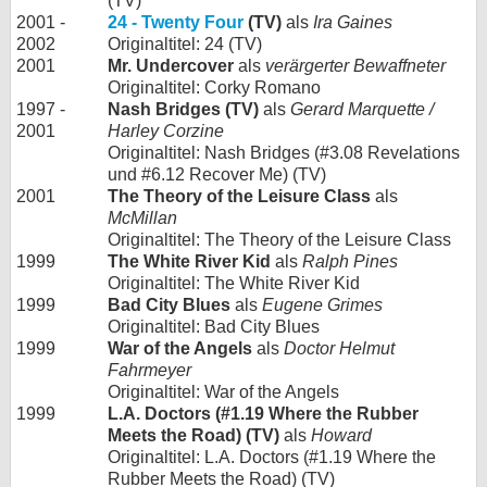
(TV)
2001 -
24 - Twenty Four
(TV)
als
Ira Gaines
2002
Originaltitel: 24 (TV)
2001
Mr. Undercover
als
verärgerter Bewaffneter
Originaltitel: Corky Romano
1997 -
Nash Bridges (TV)
als
Gerard Marquette /
2001
Harley Corzine
Originaltitel: Nash Bridges (#3.08 Revelations
und #6.12 Recover Me) (TV)
2001
The Theory of the Leisure Class
als
McMillan
Originaltitel: The Theory of the Leisure Class
1999
The White River Kid
als
Ralph Pines
Originaltitel: The White River Kid
1999
Bad City Blues
als
Eugene Grimes
Originaltitel: Bad City Blues
1999
War of the Angels
als
Doctor Helmut
Fahrmeyer
Originaltitel: War of the Angels
1999
L.A. Doctors (#1.19 Where the Rubber
Meets the Road) (TV)
als
Howard
Originaltitel: L.A. Doctors (#1.19 Where the
Rubber Meets the Road) (TV)