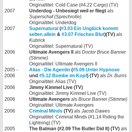
Originaltitel: Cold Case (#4.22 Cargo) (TV)
2007
Underdog - Unbesiegt weil er fliegt
als
Superschaf (Sprechrolle)
Originaltitel: Underdog
2007
Supernatural
(
#3.03 Ein Unglück kommt
selten allein
&
#3.07 Frisches Blut
)(TV)
als
Kubrick
Originaltitel: Supernatural (TV)
2006
Ultimate Avengers II
als
Doctor Bruce Banner
(Stimme)
Originaltitel: Ultimate Avengers II
2005 -
Alias - Die Agentin
(
#5.09 Unter Hypnose
2006
und
#5.12 Bombe im Kopf
) (TV)
als
Dr. Burris
Originaltitel: Alias (TV)
2006
Jimmy Kimmel Live (TV)
Originaltitel: Jimmy Kimmel Live (TV)
2006
Ultimate Avengers
als
Bruce Banner (Stimme)
Originaltitel: Ultimate Avengers
2006
Criminal Minds
(TV)
als
Jacob Dawes
Originaltitel: Criminal Minds (#1.14 Riding the
Lightning) (TV)
2005
The Batman (#2.09 The Butler Did It) (TV)
als