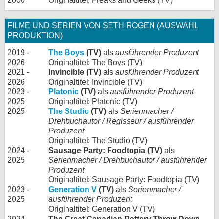
2000
Originaltitel: Freaks and Geeks (TV)
FILME UND SERIEN VON SETH ROGEN (AUSWAHL
PRODUKTION)
2019 -
The Boys
(TV)
als
ausführender Produzent
2026
Originaltitel: The Boys (TV)
2021 -
Invincible (TV)
als
ausführender Produzent
2026
Originaltitel: Invincible (TV)
2023 -
Platonic
(TV)
als
ausführender Produzent
2025
Originaltitel: Platonic (TV)
2025
The Studio
(TV)
als
Serienmacher /
Drehbuchautor / Regisseur / ausführender
Produzent
Originaltitel: The Studio (TV)
2024 -
Sausage Party: Foodtopia (TV)
als
2025
Serienmacher / Drehbuchautor / ausführender
Produzent
Originaltitel: Sausage Party: Foodtopia (TV)
2023 -
Generation V
(TV)
als
Serienmacher /
2025
ausführender Produzent
Originaltitel: Generation V (TV)
2024
The Great Canadian Pottery Throw Down