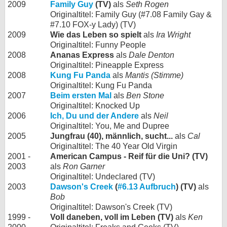
2009
Family Guy
(TV)
als
Seth Rogen
Originaltitel: Family Guy (#7.08 Family Gay &
#7.10 FOX-y Lady) (TV)
2009
Wie das Leben so spielt
als
Ira Wright
Originaltitel: Funny People
2008
Ananas Express
als
Dale Denton
Originaltitel: Pineapple Express
2008
Kung Fu Panda
als
Mantis (Stimme)
Originaltitel: Kung Fu Panda
2007
Beim ersten Mal
als
Ben Stone
Originaltitel: Knocked Up
2006
Ich, Du und der Andere
als
Neil
Originaltitel: You, Me and Dupree
2005
Jungfrau (40), männlich, sucht...
als
Cal
Originaltitel: The 40 Year Old Virgin
2001 -
American Campus - Reif für die Uni? (TV)
2003
als
Ron Garner
Originaltitel: Undeclared (TV)
2003
Dawson's Creek
(
#6.13 Aufbruch
) (TV)
als
Bob
Originaltitel: Dawson's Creek (TV)
1999 -
Voll daneben, voll im Leben (TV)
als
Ken