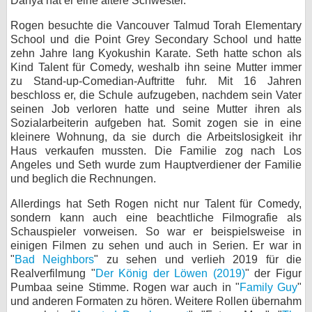
Danya hat er eine ältere Schwester.
bei X
Rogen besuchte die Vancouver Talmud Torah Elementary
School und die Point Grey Secondary School und hatte
bei Facebook
zehn Jahre lang Kyokushin Karate. Seth hatte schon als
Kind Talent für Comedy, weshalb ihn seine Mutter immer
zu Stand-up-Comedian-Auftritte fuhr. Mit 16 Jahren
Kontakt
beschloss er, die Schule aufzugeben, nachdem sein Vater
seinen Job verloren hatte und seine Mutter ihren als
Sozialarbeiterin aufgeben hat. Somit zogen sie in eine
Nutzungsbedingungen
kleinere Wohnung, da sie durch die Arbeitslosigkeit ihr
Haus verkaufen mussten. Die Familie zog nach Los
Datenschutz
Angeles und Seth wurde zum Hauptverdiener der Familie
und beglich die Rechnungen.
Cookie-Einstellungen
Allerdings hat Seth Rogen nicht nur Talent für Comedy,
Impressum
sondern kann auch eine beachtliche Filmografie als
Schauspieler vorweisen. So war er beispielsweise in
Desktop-Ansicht
einigen Filmen zu sehen und auch in Serien. Er war in
myFanbase
"
Bad Neighbors
" zu sehen und verlieh 2019 für die
Realverfilmung "
Der König der Löwen (2019)
" der Figur
Pumbaa seine Stimme. Rogen war auch in "
Family Guy
"
und anderen Formaten zu hören. Weitere Rollen übernahm