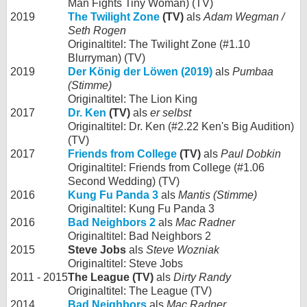
Man Fights Tiny Woman) (TV)
2019
The Twilight Zone
(TV)
als
Adam Wegman /
Seth Rogen
Originaltitel: The Twilight Zone (#1.10
Blurryman) (TV)
2019
Der König der Löwen (2019)
als
Pumbaa
(Stimme)
Originaltitel: The Lion King
2017
Dr. Ken
(TV)
als
er selbst
Originaltitel: Dr. Ken (#2.22 Ken's Big Audition)
(TV)
2017
Friends from College
(TV)
als
Paul Dobkin
Originaltitel: Friends from College (#1.06
Second Wedding) (TV)
2016
Kung Fu Panda 3
als
Mantis (Stimme)
Originaltitel: Kung Fu Panda 3
2016
Bad Neighbors 2
als
Mac Radner
Originaltitel: Bad Neighbors 2
2015
Steve Jobs
als
Steve Wozniak
Originaltitel: Steve Jobs
2011 - 2015
The League (TV)
als
Dirty Randy
Originaltitel: The League (TV)
2014
Bad Neighbors
als
Mac Radner