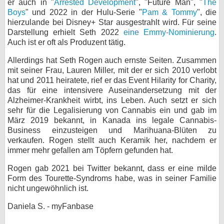
er auch in "
Arrested Development
", "Future Man", "
The
Boys
" und 2022 in der Hulu-Serie "
Pam & Tommy
", die
hierzulande bei Disney+ Star ausgestrahlt wird. Für seine
Darstellung erhielt Seth 2022
eine Emmy-Nominierung
.
Auch ist er oft als Produzent tätig.
Allerdings hat Seth Rogen auch ernste Seiten. Zusammen
mit seiner Frau, Lauren Miller, mit der er sich 2010 verlobt
hat und 2011 heiratete, rief er das Event Hilarity for Charity,
das für eine intensivere Auseinandersetzung mit der
Alzheimer-Krankheit wirbt, ins Leben. Auch setzt er sich
sehr für die Legalisierung von Cannabis ein und gab im
März 2019 bekannt, in Kanada ins legale Cannabis-
Business einzusteigen und Marihuana-Blüten zu
verkaufen. Rogen stellt auch Keramik her, nachdem er
immer mehr gefallen am Töpfern gefunden hat.
Rogen gab 2021 bei Twitter bekannt, dass er eine milde
Form des Tourette-Syndroms habe, was in seiner Familie
nicht ungewöhnlich ist.
Daniela S. - myFanbase