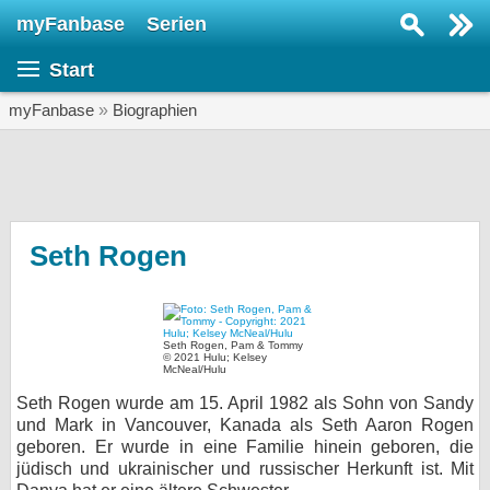
myFanbase
Serien
Serie suchen...
Start
Home
SERIEN
myFanbase
»
Biographien
Serien
Kolumnen
Interviews
Seth Rogen
Veranstaltungen
KULTUR
Seth Rogen, Pam & Tommy
Specials
© 2021 Hulu; Kelsey
McNeal/Hulu
SERVICE
Seth Rogen wurde am 15. April 1982 als Sohn von Sandy
und Mark in Vancouver, Kanada als Seth Aaron Rogen
Gewinnspiele
geboren. Er wurde in eine Familie hinein geboren, die
jüdisch und ukrainischer und russischer Herkunft ist. Mit
Forum