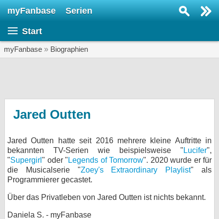
myFanbase
Serien
Serie suchen...
Start
Home
SERIEN
myFanbase
»
Biographien
Serien
Kolumnen
Interviews
Jared Outten
Veranstaltungen
Jared Outten hatte seit 2016 mehrere kleine Auftritte in
KULTUR
bekannten TV-Serien wie beispielsweise "
Lucifer
",
Specials
"
Supergirl
" oder "
Legends of Tomorrow
". 2020 wurde er für
die Musicalserie "
Zoey's Extraordinary Playlist
" als
SERVICE
Programmierer gecastet.
Gewinnspiele
Über das Privatleben von Jared Outten ist nichts bekannt.
Forum
Daniela S. - myFanbase