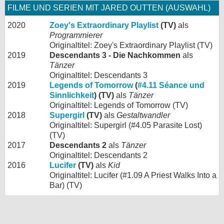
FILME UND SERIEN MIT JARED OUTTEN (AUSWAHL)
2020
Zoey's Extraordinary Playlist
(TV)
als
Programmierer
Originaltitel: Zoey's Extraordinary Playlist (TV)
2019
Descendants 3 - Die Nachkommen
als
Tänzer
Originaltitel: Descendants 3
2019
Legends of Tomorrow
(
#4.11 Séance und
Sinnlichkeit
) (TV)
als
Tänzer
Originaltitel: Legends of Tomorrow (TV)
2018
Supergirl
(TV)
als
Gestaltwandler
Originaltitel: Supergirl (#4.05 Parasite Lost)
(TV)
2017
Descendants 2
als
Tänzer
Originaltitel: Descendants 2
2016
Lucifer
(TV)
als
Kid
Originaltitel: Lucifer (#1.09 A Priest Walks Into a
Bar) (TV)