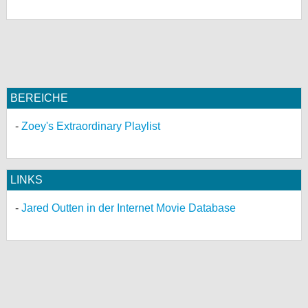
bei X
bei Facebook
Kontakt
BEREICHE
Nutzungsbedingungen
Zoey's Extraordinary Playlist
Datenschutz
LINKS
Cookie-Einstellungen
Jared Outten in der Internet Movie Database
Impressum
Desktop-Ansicht
myFanbase