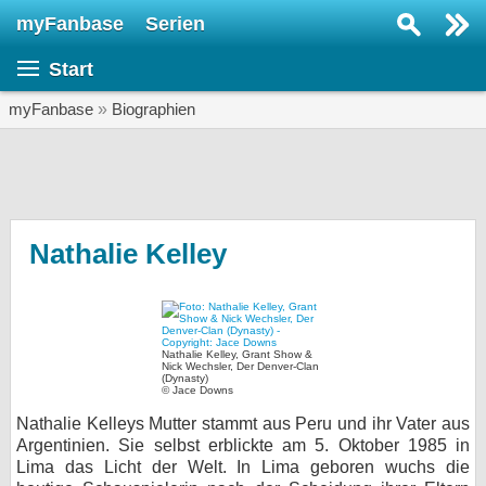
myFanbase
Serien
Serie suchen...
Start
Home
SERIEN
myFanbase
»
Biographien
Serien
Kolumnen
Interviews
Nathalie Kelley
Veranstaltungen
KULTUR
Specials
Nathalie Kelley, Grant Show &
Nick Wechsler, Der Denver-Clan
(Dynasty)
SERVICE
© Jace Downs
Gewinnspiele
Nathalie Kelleys Mutter stammt aus Peru und ihr Vater aus
Argentinien. Sie selbst erblickte am 5. Oktober 1985 in
Lima das Licht der Welt. In Lima geboren wuchs die
Forum