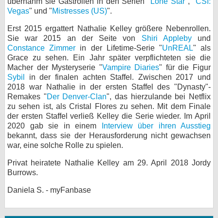
übernahm sie Gastrollen in den Serien "
Lone Star
", "
CSI:
Vegas
" und "
Mistresses (US)
".
Erst 2015 ergattert Nathalie Kelley größere Nebenrollen.
Sie war 2015 an der Seite von
Shiri Appleby
und
Constance Zimmer
in der Lifetime-Serie "
UnREAL
" als
Grace zu sehen. Ein Jahr später verpflichteten sie die
Macher der Mysteryserie "
Vampire Diaries
" für die Figur
Sybil
in der finalen achten Staffel. Zwischen 2017 und
2018 war Nathalie in der ersten Staffel des "Dynasty"-
Remakes "
Der Denver-Clan
", das hierzulande bei Netflix
zu sehen ist, als Cristal Flores zu sehen. Mit dem Finale
der ersten Staffel verließ Kelley die Serie wieder. Im April
2020 gab sie in einem
Interview über ihren Ausstieg
bekannt, dass sie der Herausforderung nicht gewachsen
war, eine solche Rolle zu spielen.
Privat heiratete Nathalie Kelley am 29. April 2018 Jordy
Burrows.
Daniela S. - myFanbase