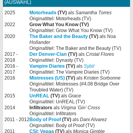
(AUSWAHL)
2025
Motorheads
(TV)
als
Samantha Torres
Originaltitel: Motorheads (TV)
2022
Grow What You Know (TV)
Originaltitel: Grow What You Know (TV)
2020
The Baker and the Beauty
(TV)
als
Noa
Hollander
Originaltitel: The Baker and the Beauty (TV)
2017 -
Der Denver-Clan
(TV)
als
Cristal Flores
2018
Originaltitel: Dynasty (TV)
2016 -
Vampire Diaries
(TV)
als
Sybil
2017
Originaltitel: The Vampire Diaries (TV)
2016
Mistresses (US)
(TV)
als
Kristen Sorbonne
Originaltitel: Mistresses (#4.08 Bridge Over
Troubled Water) (TV)
2015
UnREAL
(TV)
als
Grace
Originaltitel: UnREAL (TV)
2014
Infiltrators
als
Virgina 'Gin' Cross
Originaltitel: Infiltrators
2011 - 2012
Body of Proof
(TV)
als
Dani Alvarez
Originaltitel: Body of Proof (TV)
2011
CSI: Vegas
(TV)
als
Monica Gimble