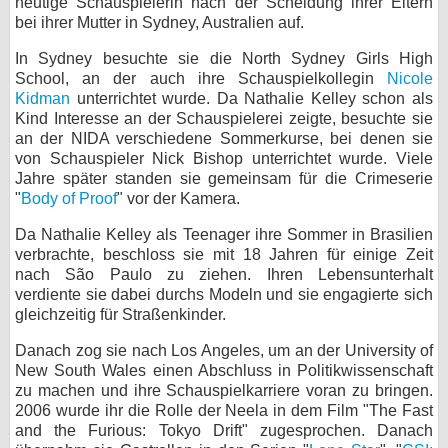
heutige Schauspielerin nach der Scheidung ihrer Eltern
bei ihrer Mutter in Sydney, Australien auf.
bei X
In Sydney besuchte sie die North Sydney Girls High
bei Facebook
School, an der auch ihre Schauspielkollegin
Nicole
Kidman
unterrichtet wurde. Da Nathalie Kelley schon als
Kind Interesse an der Schauspielerei zeigte, besuchte sie
Kontakt
an der NIDA verschiedene Sommerkurse, bei denen sie
von Schauspieler Nick Bishop unterrichtet wurde. Viele
Jahre später standen sie gemeinsam für die Crimeserie
Nutzungsbedingungen
"
Body of Proof
" vor der Kamera.
Datenschutz
Da Nathalie Kelley als Teenager ihre Sommer in Brasilien
verbrachte, beschloss sie mit 18 Jahren für einige Zeit
Cookie-Einstellungen
nach São Paulo zu ziehen. Ihren Lebensunterhalt
verdiente sie dabei durchs Modeln und sie engagierte sich
Impressum
gleichzeitig für Straßenkinder.
Desktop-Ansicht
Danach zog sie nach Los Angeles, um an der University of
myFanbase
New South Wales einen Abschluss in Politikwissenschaft
zu machen und ihre Schauspielkarriere voran zu bringen.
2006 wurde ihr die Rolle der Neela in dem Film "The Fast
and the Furious: Tokyo Drift" zugesprochen. Danach