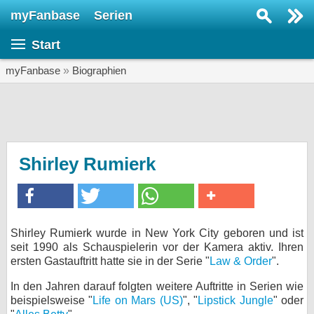
myFanbase
Serien
Serie suchen...
Start
Home
SERIEN
myFanbase
»
Biographien
Serien
Kolumnen
Interviews
Shirley Rumierk
Veranstaltungen
KULTUR
Specials
Shirley Rumierk wurde in New York City geboren und ist
seit 1990 als Schauspielerin vor der Kamera aktiv. Ihren
SERVICE
ersten Gastauftritt hatte sie in der Serie "
Law & Order
".
Gewinnspiele
In den Jahren darauf folgten weitere Auftritte in Serien wie
beispielsweise "
Life on Mars (US)
", "
Lipstick Jungle
" oder
Forum