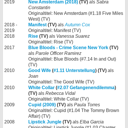
2019
New Amsterdam (2018)
(TV)
als
Sabra
Constantin
Originaltitel: New Amsterdam (#1.18 Five Miles
West) (TV)
2018 -
Manifest
(TV)
als
Autumn Cox
2019
Originaltitel: Manifest (TV)
2018
Rise
(TV)
als
Vanessa Suarez
Originaltitel: Rise (TV)
2017
Blue Bloods - Crime Scene New York
(TV)
als
Parole Officer Ramirez
Originaltitel: Blue Bloods (#7.14 In and Out)
(TV)
2010
Good Wife
(
#1.11 Unterstellung
) (TV)
als
Joan
Originaltitel: The Good Wife (TV)
2010
White Collar
(
#2.07 Gefangenendilemma
)
(TV)
als
Rebecca Vidal
Originaltitel: White Collar (TV)
2009
Cupid (2009)
(TV)
als
Paula Torres
Originaltitel: Cupid (#1.04 The Tommy Brown
Affair) (TV)
2008
Lipstick Jungle
(TV)
als
Elba Garcia
Originaltitel: Lipstick Jungle (#1.03 Chapter