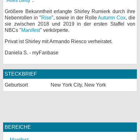
"
Alles Betty
".
bei X
Größere Bekanntheit erlangte Shirley Rumierk durch ihre
Nebenrollen in "
Rise
", sowie in der Rolle
Autumn Cox
, die
bei Facebook
sie zwischen 2018 und 2019 in der ersten Staffel von
NBCs "
Manifest
" verkörperte.
Privat ist Shirley mit Armando Riesco verheiratet.
Kontakt
Daniela S. - myFanbase
Nutzungsbedingungen
Datenschutz
STECKBRIEF
Cookie-Einstellungen
Geburtsort
New York City, New York
Impressum
Desktop-Ansicht
myFanbase
BEREICHE
Manifest