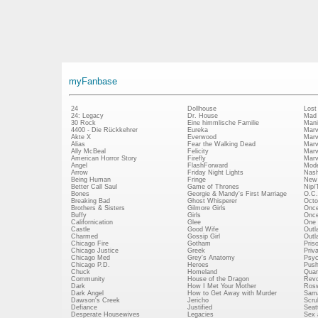
myFanbase
24
Dollhouse
Lost
24: Legacy
Dr. House
Mad
30 Rock
Eine himmlische Familie
Mani
4400 - Die Rückkehrer
Eureka
Marv
Akte X
Everwood
Marv
Alias
Fear the Walking Dead
Marv
Ally McBeal
Felicity
Marv
American Horror Story
Firefly
Marv
Angel
FlashForward
Mode
Arrow
Friday Night Lights
Nash
Being Human
Fringe
New 
Better Call Saul
Game of Thrones
Nip/
Bones
Georgie & Mandy's First Marriage
O.C.
Breaking Bad
Ghost Whisperer
Octo
Brothers & Sisters
Gilmore Girls
Once
Buffy
Girls
Once
Californication
Glee
One 
Castle
Good Wife
Outl
Charmed
Gossip Girl
Outl
Chicago Fire
Gotham
Pris
Chicago Justice
Greek
Priv
Chicago Med
Grey's Anatomy
Psy
Chicago P.D.
Heroes
Push
Chuck
Homeland
Quan
Community
House of the Dragon
Revo
Dark
How I Met Your Mother
Rosw
Dark Angel
How to Get Away with Murder
Sam
Dawson's Creek
Jericho
Scru
Defiance
Justified
Seatt
Desperate Housewives
Legacies
Sex 