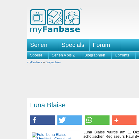
Serien
Specials
Forum
Spoiler
Serien A bis Z
Biographien
Upfronts
myFanbase
»
Biographien
Luna Blaise
Luna Blaise wurde am 1. Okt
schottischen Regisseurs Paul B