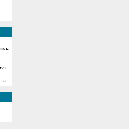
icht,
stern
ntare