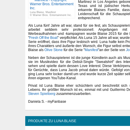
Martinez in Los Angeles gebor
Texas und ist jüdischer Herku
erkannte Blaises Familie, das
Luna Blaise, Manifest
Leidenschaft für die Schauspiel
© Warner Bros. Entertainment Inc.
entsprechend.
Als Luna fünf Jahre alt war, stand für sie fest, als Schauspiele
arbeitet seitdem sehr professionell. Angefangen mit
Werbeaufnahmen und -kampagnen wurde Blaise 2015 für die Ro
"
Fresh Off the Boat
" verpflichtet. Als Luna 15 Jahre alt war, wur
Serie eröffnet, dass ihre Figur lesbisch wird. Luna hatte kein P
ihres Charakters und äußerte den Wunsch, die Figur selbst entw
Blaise als
Olive Stone
für die Serie "
Manifest
"an der Seite von
Jo
Neben der Schauspielerei ist die junge Künstlerin auch als Musi
sie im Musikvideo für die Debüt-Single "Sweatshirt" des Inte
sehen und spielte darin dessen Love Interest. Diese Verkörper
für Gerüchte, dass Luna Jacob privat daten würde. Gefolgt v
ging Luna sehr locker damit um und wurde kurze Zeit später sel
ihren eigenen YouTube-Kanal.
Privat ist Luna Blaise eher schüchtern und beschreibt sich 
Lebens. Ihr größter Wunsch ist es, einmal mit und Guillermo D
Steven Spielberg
zusammenzuarbeiten.
Daniela S. - myFanbase
PRODUKTE ZU LUNA BLAISE