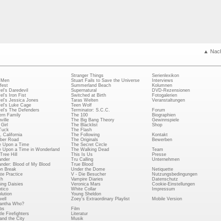
▲ Nac
Stranger Things
Serienlexikon
 Men
Stuart Fails to Save the Universe
Interviews
fest
Summerland Beach
Kolumnen
el's Daredevil
Supernatural
DVD-Rezensionen
el's Iron Fist
Switched at Birth
Fotogalerien
el's Jessica Jones
Taras Welten
Veranstaltungen
el's Luke Cage
Teen Wolf
el's The Defenders
Terminator: S.C.C.
Forum
rn Family
The 100
Biographien
ville
The Big Bang Theory
Gewinnspiele
Girl
The Blacklist
Shop
Tuck
The Flash
, California
The Following
Kontakt
ber Road
The Originals
Bewerben
 Upon a Time
The Secret Circle
 Upon a Time in Wonderland
The Walking Dead
Team
Tree Hill
This Is Us
Presse
ander
Tru Calling
Unternehmen
ander: Blood of My Blood
True Blood
on Break
Under the Dome
Netiquette
ate Practice
V - Die Besucher
Nutzungsbedingungen
ch
Vampire Diaries
Datenschutz
ing Daisies
Veronica Mars
Cookie-Einstellungen
tico
White Collar
Impressum
lution
Young Sheldon
ell
Zoey's Extraordinary Playlist
Mobile Version
antha Who?
bs
Film
le Firefighters
Literatur
and the City
Musik