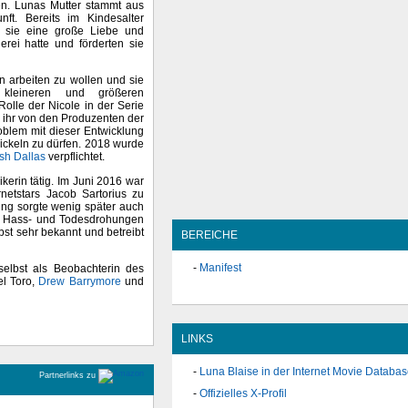
en. Lunas Mutter stammt aus
nft. Bereits im Kindesalter
s sie eine große Liebe und
erei hatte und förderten sie
rin arbeiten zu wollen und sie
 kleineren und größeren
lle der Nicole in der Serie
de ihr von den Produzenten der
roblem mit dieser Entwicklung
ickeln zu dürfen. 2018 wurde
sh Dallas
verpflichtet.
kerin tätig. Im Juni 2016 war
rnetstars Jacob Sartorius zu
ung sorgte wenig später auch
on Hass- und Todesdrohungen
bst sehr bekannt und betreibt
BEREICHE
Manifest
selbst als Beobachterin des
el Toro,
Drew Barrymore
und
LINKS
Luna Blaise in der Internet Movie Databa
Partnerlinks zu
Offizielles X-Profil