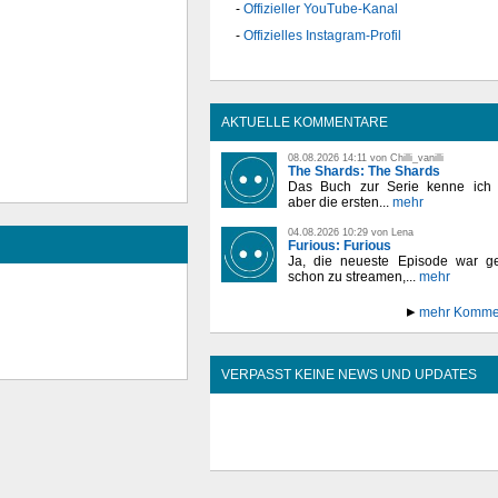
Offizieller YouTube-Kanal
Offizielles Instagram-Profil
AKTUELLE KOMMENTARE
08.08.2026 14:11 von Chilli_vanilli
The Shards: The Shards
Das Buch zur Serie kenne ich n
aber die ersten...
mehr
04.08.2026 10:29 von Lena
Furious: Furious
Ja, die neueste Episode war ge
schon zu streamen,...
mehr
mehr Komme
VERPASST KEINE NEWS UND UPDATES