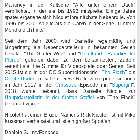
Mahoney in der Kultserie "Alle unter einem Dach"
bei X
verpflichtet, in der sie bis 1992 mitspielte. Einige Jahre
später ergatterte sich Nicolet ihre nächste Nebenrolle. Von
bei Facebook
1996 bis 2001 spielte als die Caryn in der Serie "Hinterm
Mond gleich links".
Seit dem Jahr 2000 wird Danielle regelmäßig und
Kontakt
längerfristig als Nebendarstellerin in bekannten Serien
besetzt. "The Starter Wife" und "
Heartland - Paradies für
Nutzungsbedingungen
Pferde
" gehören dabei zu den bekanntesten. Zudem
verleiht sie ihre Stimme für Videospiele oder Serien. Seit
Datenschutz
2015 ist sie in der DC-Superheldenserie "
The Flash
" als
Cecile Horton
zu sehen. Diese Rolle verkörperte sie auch
Cookie-Einstellungen
im Jahr 2017 in der
Crossover
-Episode mit "
Supergirl
".
2018 wurde bekannt, dass Danielle Nicolet zur
Impressum
Hauptdarstellerin in der fünften Staffel
von "The Flash"
befördert wurde.
Desktop-Ansicht
myFanbase
Nicolet hat einen Bruder Namens Rick Nicolet, ist mit Mike
Kussman verheiratet und ist ein großer Sportfan.
Daniela S. - myFanbase