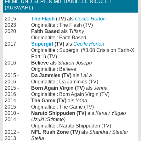
FILME UND SERIEN MIT DANIELLE NICOLET
(AUSWAHL)
2015 -
The Flash
(TV)
als
Cecile Horton
2023
Originaltitel: The Flash (TV)
2020
Faith Based
als
Tiffany
Originaltitel: Faith Based
2017
Supergirl
(TV)
als
Cecile Horton
Originaltitel: Supergirl (#3.08 Crisis on Earth-X,
Part 1) (TV)
2016
Believe
als
Sharon Joseph
Originaltitel: Believe
2015 -
Da Jammies (TV)
als
LaLa
2016
Originaltitel: Da Jammies (TV)
2015 -
Born Again Virgin (TV)
als
Jenna
2016
Originaltitel: Born Again Virgin (TV)
2014 -
The Game (TV)
als
Yana
2015
Originaltitel: The Game (TV)
2010 -
Naruto Shippuden (TV)
als
Karui / Yûgao
2014
Uzuki (Stimme)
Originaltitel: Naruto Shippuden (TV)
2012 -
NFL Rush Zone (TV)
als
Shandra / Steeler
2013
Stella