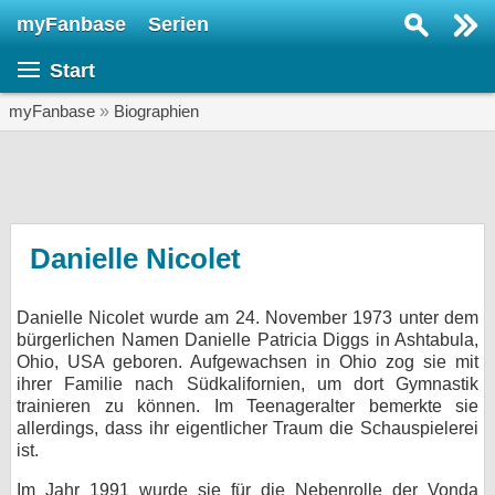
myFanbase
Serien
Serie suchen...
Start
Home
SERIEN
myFanbase
»
Biographien
Serien
Kolumnen
Interviews
Danielle Nicolet
Veranstaltungen
Danielle Nicolet wurde am 24. November 1973 unter dem
KULTUR
bürgerlichen Namen Danielle Patricia Diggs in Ashtabula,
Specials
Ohio, USA geboren. Aufgewachsen in Ohio zog sie mit
ihrer Familie nach Südkalifornien, um dort Gymnastik
SERVICE
trainieren zu können. Im Teenageralter bemerkte sie
allerdings, dass ihr eigentlicher Traum die Schauspielerei
Gewinnspiele
ist.
Forum
Im Jahr 1991 wurde sie für die Nebenrolle der Vonda