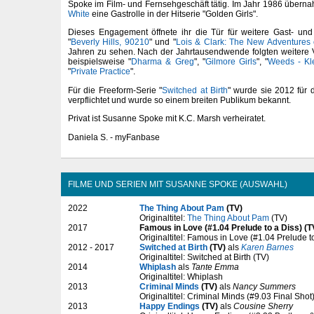
Spoke im Film- und Fernsehgeschäft tätig. Im Jahr 1986 überna
White
eine Gastrolle in der Hitserie "Golden Girls".
Dieses Engagement öffnete ihr die Tür für weitere Gast- und
"
Beverly Hills, 90210
" und "
Lois & Clark: The New Adventures
Jahren zu sehen. Nach der Jahrtausendwende folgten weitere V
beispielsweise "
Dharma & Greg
", "
Gilmore Girls
", "
Weeds - Kl
"
Private Practice
".
Für die Freeform-Serie "
Switched at Birth
" wurde sie 2012 für 
verpflichtet und wurde so einem breiten Publikum bekannt.
Privat ist Susanne Spoke mit K.C. Marsh verheiratet.
Daniela S. - myFanbase
FILME UND SERIEN MIT SUSANNE SPOKE (AUSWAHL)
2022
The Thing About Pam
(TV)
Originaltitel:
The Thing About Pam
(TV)
2017
Famous in Love (#1.04 Prelude to a Diss) (T
Originaltitel: Famous in Love (#1.04 Prelude t
2012 - 2017
Switched at Birth
(TV)
als
Karen Barnes
Originaltitel: Switched at Birth (TV)
2014
Whiplash
als
Tante Emma
Originaltitel: Whiplash
2013
Criminal Minds
(TV)
als
Nancy Summers
Originaltitel: Criminal Minds (#9.03 Final Shot
2013
Happy Endings
(TV)
als
Cousine Sherry