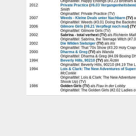
Originaltitel: Happy Endings (#3.23 Brothars &
2012
Private Practice
(
#6.03 Vergangenheitsbewä
Smith
Originaltitel: Private Practice (TV)
2007
Weeds - Kleine Deals unter Nachbarn
(TV)
a
Originaltitel: Weeds (#3.01 Doing the Backstr
2006
Gilmore Girls
(
#6.21 Verpflegt noch mal
) (TV
Originaltitel: Gilmore Girls (TV)
2002
Sabrina - total verhext (TV)
als
Richterin Mal
Originaltitel: Sabrina, the Teenage Witch (#7.
2002
Die Wilden Siebziger
(TV)
als
Iris
Originaltitel: That '70s Show (#3.20 Holy Crap
2000
Dharma & Greg
(TV)
als
Wanda
Originaltitel: Dharma & Greg (#4.09 Boxing D
1994
Beverly Hills, 90210
(TV)
als
Ärztin
Originaltitel: Beverly Hills, 90210 (#4.19 The 
1994
Lois & Clark: The New Adventures of Supe
McCorkle
Originaltitel: Lois & Clark: The New Adventur
Shook Up) (TV)
1986
Golden Girls (TV)
als
Frau in der Lobby
Originaltitel: The Golden Girls (#2.02 Ladies o