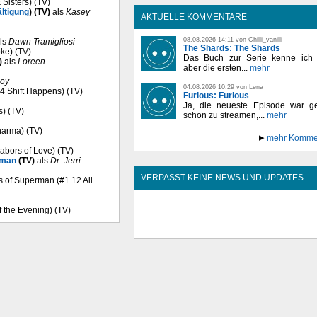
 Sisters) (TV)
ltigung
) (TV)
als
Kasey
AKTUELLE KOMMENTARE
08.08.2026 14:11 von Chilli_vanilli
ls
Dawn Tramigliosi
The Shards: The Shards
oke) (TV)
Das Buch zur Serie kenne ich n
)
als
Loreen
aber die ersten...
mehr
loy
04.08.2026 10:29 von Lena
04 Shift Happens) (TV)
Furious: Furious
Ja, die neueste Episode war ge
s) (TV)
schon zu streamen,...
mehr
harma) (TV)
mehr Komme
Labors of Love) (TV)
rman
(TV)
als
Dr. Jerri
VERPASST KEINE NEWS UND UPDATES
es of Superman (#1.12 All
f the Evening) (TV)