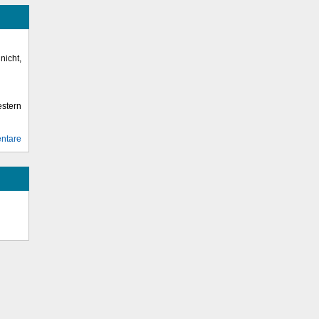
icht,
stern
ntare