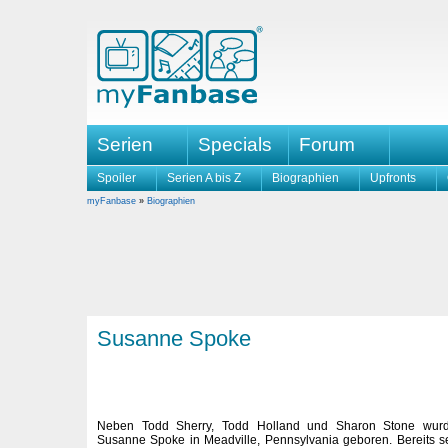
Serien
Specials
Forum
Spoiler
Serien A bis Z
Biographien
Upfronts
myFanbase
»
Biographien
Susanne Spoke
Neben Todd Sherry, Todd Holland und Sharon Stone wurd
Susanne Spoke in Meadville, Pennsylvania geboren. Bereits sei