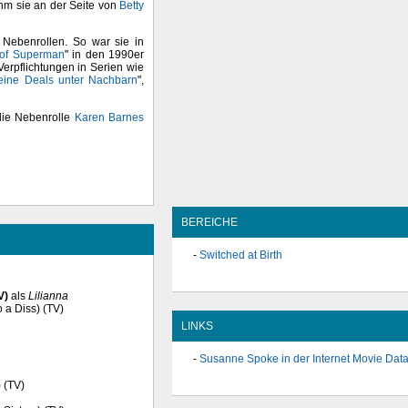
hm sie an der Seite von
Betty
 Nebenrollen. So war sie in
 of Superman
" in den 1990er
erpflichtungen in Serien wie
eine Deals unter Nachbarn
",
die Nebenrolle
Karen Barnes
BEREICHE
Switched at Birth
V)
als
Lilianna
o a Diss) (TV)
LINKS
Susanne Spoke in der Internet Movie Dat
) (TV)