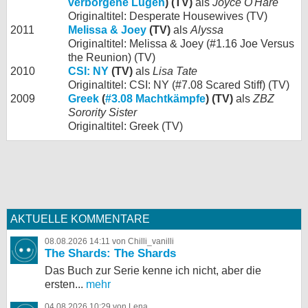
verborgene Lügen
) (TV)
als
Joyce O'Hare
Originaltitel: Desperate Housewives (TV)
2011
Melissa & Joey
(TV)
als
Alyssa
Originaltitel: Melissa & Joey (#1.16 Joe Versus
the Reunion) (TV)
2010
CSI: NY
(TV)
als
Lisa Tate
Originaltitel: CSI: NY (#7.08 Scared Stiff) (TV)
2009
Greek
(
#3.08 Machtkämpfe
) (TV)
als
ZBZ
Sorority Sister
Originaltitel: Greek (TV)
AKTUELLE KOMMENTARE
08.08.2026 14:11 von Chilli_vanilli
The Shards: The Shards
Das Buch zur Serie kenne ich nicht, aber die
ersten...
mehr
04.08.2026 10:29 von Lena