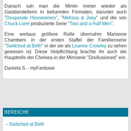
Danach sah man die Mimin immer wieder als
bei X
Gastdarstellerin in bekannten Formaten, darunter auch
"
Desperate Housewives
", "
Melissa & Joey
" und die von
bei Facebook
Chuck Lorre
produzierte Serie "
Two and a Half Men
".
Eine weitaus größere Rolle übernahm Marianne
Kontakt
Chambers in der ersten Staffel der Familienserie
"
Switched at Birth
" in der sie als
Leanne Crowley
zu sehen
gewesen ist. Diese Verpflichtung brachte ihr auch die
Nutzungsbedingungen
Hauptrolle der Chelsea in der Miniserie "Disillusioned" ein.
Datenschutz
Daniela S. - myFanbase
Cookie-Einstellungen
Impressum
Desktop-Ansicht
myFanbase
BEREICHE
Switched at Birth