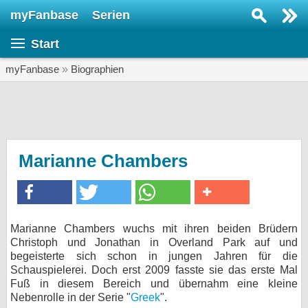
myFanbase
Serien
Serie suchen...
Start
Home
SERIEN
myFanbase
»
Biographien
Serien
Kolumnen
Interviews
Marianne Chambers
Veranstaltungen
KULTUR
Specials
Marianne Chambers wuchs mit ihren beiden Brüdern
Christoph und Jonathan in Overland Park auf und
SERVICE
begeisterte sich schon in jungen Jahren für die
Gewinnspiele
Schauspielerei. Doch erst 2009 fasste sie das erste Mal
Fuß in diesem Bereich und übernahm eine kleine
Nebenrolle in der Serie "
Greek
Forum
".