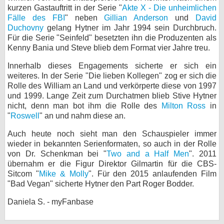
kurzen Gastauftritt in der Serie "
Akte X - Die unheimlichen
bei X
Fälle des FBI
" neben
Gillian Anderson
und
David
Duchovny
gelang Hytner im Jahr 1994 sein Durchbruch.
bei Facebook
Für die Serie "Seinfeld" besetzten ihn die Produzenten als
Kenny Bania und Steve blieb dem Format vier Jahre treu.
Innerhalb dieses Engagements sicherte er sich ein
Kontakt
weiteres. In der Serie "Die lieben Kollegen" zog er sich die
Rolle des William an Land und verkörperte diese von 1997
Nutzungsbedingungen
und 1999. Lange Zeit zum Durchatmen blieb Stive Hytner
nicht, denn man bot ihm die Rolle des
Milton Ross
in
Datenschutz
"
Roswell
" an und nahm diese an.
Cookie-Einstellungen
Auch heute noch sieht man den Schauspieler immer
wieder in bekannten Serienformaten, so auch in der Rolle
von Dr. Schenkman bei "
Impressum
Two and a Half Men
". 2011
übernahm er die Figur Direktor Gilmartin für die CBS-
Desktop-Ansicht
Sitcom "
Mike & Molly
". Für den 2015 anlaufenden Film
myFanbase
"Bad Vegan" sicherte Hytner den Part Roger Bodder.
Daniela S. - myFanbase