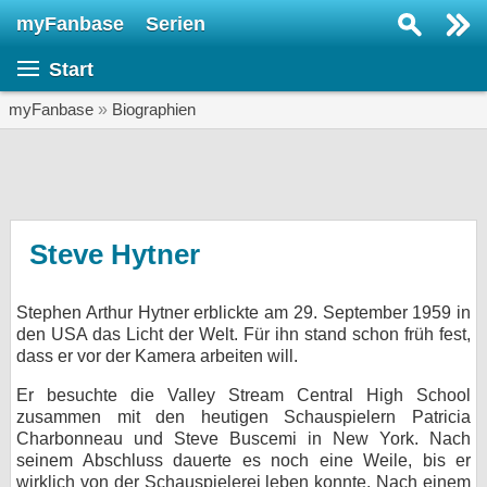
myFanbase
Serien
Serie suchen...
Start
Home
SERIEN
myFanbase
»
Biographien
Serien
Kolumnen
Interviews
Steve Hytner
Veranstaltungen
Stephen Arthur Hytner erblickte am 29. September 1959 in
KULTUR
den USA das Licht der Welt. Für ihn stand schon früh fest,
Specials
dass er vor der Kamera arbeiten will.
SERVICE
Er besuchte die Valley Stream Central High School
zusammen mit den heutigen Schauspielern Patricia
Gewinnspiele
Charbonneau und Steve Buscemi in New York. Nach
seinem Abschluss dauerte es noch eine Weile, bis er
Forum
wirklich von der Schauspielerei leben konnte. Nach einem