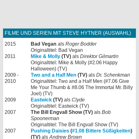
FILME UND SERIEN MIT STEVE HYTNER (AUSWAHL)
2015
Bad Vegan
als
Roger Bodder
Originaltitel: Bad Vegan
2011
Mike & Molly
(TV)
als
Direktor Gilmartin
Originaltitel: Mike & Molly (#2.06 Happy
Halloween) (TV)
2009 -
Two and a Half Men
(TV)
als
Dr. Schenkman
2010
Originaltitel: Two and a Half Men (#7.06 Give
Me Your Thumb & #8.06 The Immortal Mr. Billy
Joel) (TV)
2009
Eastwick
(TV)
als
Clyde
Originaltitel: Eastwick (TV)
2007
The Bill Engvall Show (TV)
als
Bob
Spoonerman
Originaltitel: The Bill Engvall Show (TV)
2007
Pushing Daisies
(
#1.08 Bittere Süßigkeiten
)
(TV)
als
Andrew Brown