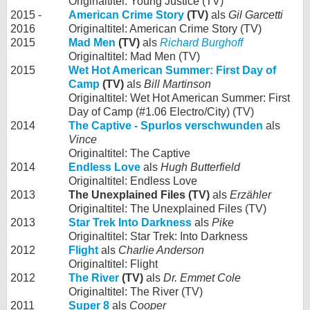
Originaltitel: Young Justice (TV)
2015 -
American Crime Story
(TV)
als
Gil Garcetti
2016
Originaltitel: American Crime Story (TV)
2015
Mad Men
(TV)
als
Richard Burghoff
Originaltitel: Mad Men (TV)
2015
Wet Hot American Summer: First Day of
Camp
(TV)
als
Bill Martinson
Originaltitel: Wet Hot American Summer: First
Day of Camp (#1.06 Electro/City) (TV)
2014
The Captive - Spurlos verschwunden
als
Vince
Originaltitel: The Captive
2014
Endless Love
als
Hugh Butterfield
Originaltitel: Endless Love
2013
The Unexplained Files (TV)
als
Erzähler
Originaltitel: The Unexplained Files (TV)
2013
Star Trek Into Darkness
als
Pike
Originaltitel: Star Trek: Into Darkness
2012
Flight
als
Charlie Anderson
Originaltitel: Flight
2012
The River
(TV)
als
Dr. Emmet Cole
Originaltitel: The River (TV)
2011
Super 8
als
Cooper