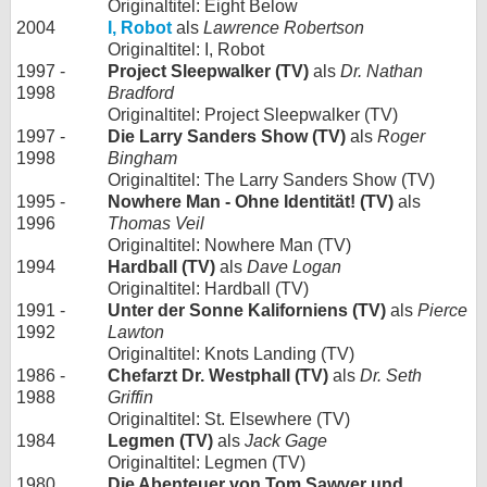
Originaltitel: Eight Below
2004
I, Robot
als
Lawrence Robertson
Originaltitel: I, Robot
1997 -
Project Sleepwalker (TV)
als
Dr. Nathan
1998
Bradford
Originaltitel: Project Sleepwalker (TV)
1997 -
Die Larry Sanders Show (TV)
als
Roger
1998
Bingham
Originaltitel: The Larry Sanders Show (TV)
1995 -
Nowhere Man - Ohne Identität! (TV)
als
1996
Thomas Veil
Originaltitel: Nowhere Man (TV)
1994
Hardball (TV)
als
Dave Logan
Originaltitel: Hardball (TV)
1991 -
Unter der Sonne Kaliforniens (TV)
als
Pierce
1992
Lawton
Originaltitel: Knots Landing (TV)
1986 -
Chefarzt Dr. Westphall (TV)
als
Dr. Seth
1988
Griffin
Originaltitel: St. Elsewhere (TV)
1984
Legmen (TV)
als
Jack Gage
Originaltitel: Legmen (TV)
1980
Die Abenteuer von Tom Sawyer und