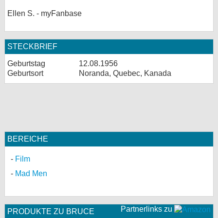
Ellen S. - myFanbase
bei X
bei Facebook
STECKBRIEF
Geburtstag
12.08.1956
Kontakt
Geburtsort
Noranda, Quebec, Kanada
Nutzungsbedingungen
Datenschutz
Cookie-Einstellungen
BEREICHE
Impressum
Film
Desktop-Ansicht
Mad Men
myFanbase
Partnerlinks zu
PRODUKTE ZU BRUCE