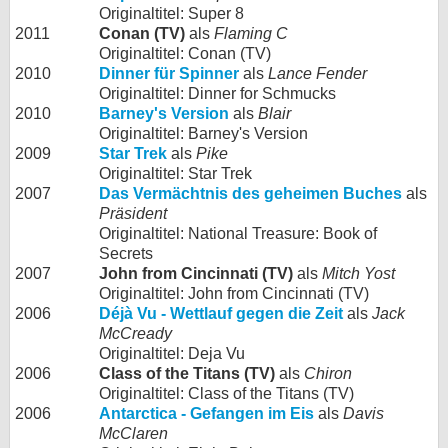
Originaltitel: Super 8
2011
Conan (TV)
als
Flaming C
Originaltitel: Conan (TV)
2010
Dinner für Spinner
als
Lance Fender
Originaltitel: Dinner for Schmucks
2010
Barney's Version
als
Blair
Originaltitel: Barney's Version
2009
Star Trek
als
Pike
Originaltitel: Star Trek
2007
Das Vermächtnis des geheimen Buches
als
Präsident
Originaltitel: National Treasure: Book of
Secrets
2007
John from Cincinnati (TV)
als
Mitch Yost
Originaltitel: John from Cincinnati (TV)
2006
Déjà Vu - Wettlauf gegen die Zeit
als
Jack
McCready
Originaltitel: Deja Vu
2006
Class of the Titans (TV)
als
Chiron
Originaltitel: Class of the Titans (TV)
2006
Antarctica - Gefangen im Eis
als
Davis
McClaren