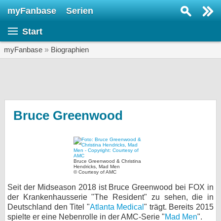
myFanbase
Serien
Serie suchen...
Start
Home
SERIEN
myFanbase
»
Biographien
Serien
Kolumnen
Interviews
Bruce Greenwood
Veranstaltungen
KULTUR
Specials
Bruce Greenwood & Christina
Hendricks, Mad Men
© Courtesy of AMC
SERVICE
Seit der Midseason 2018 ist Bruce Greenwood bei FOX in
Gewinnspiele
der Krankenhausserie "The Resident" zu sehen, die in
Deutschland den Titel "
Atlanta Medical
" trägt. Bereits 2015
Forum
spielte er eine Nebenrolle in der AMC-Serie "
Mad Men
".