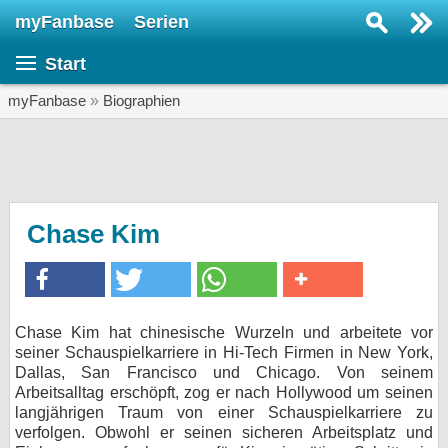
myFanbase
Serien
Serie suchen...
Start
Home
SERIEN
myFanbase
»
Biographien
Serien
Kolumnen
Interviews
Chase Kim
Veranstaltungen
KULTUR
Specials
Chase Kim hat chinesische Wurzeln und arbeitete vor
seiner Schauspielkarriere in Hi-Tech Firmen in New York,
SERVICE
Dallas, San Francisco und Chicago. Von seinem
Gewinnspiele
Arbeitsalltag erschöpft, zog er nach Hollywood um seinen
langjährigen Traum von einer Schauspielkarriere zu
verfolgen. Obwohl er seinen sicheren Arbeitsplatz und
Forum