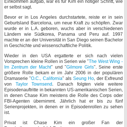
Einkommen aufgab, war es für Kim ein nötiger Schritt, wie
er selbst sagt.
bei X
Bevor er in Los Angeles durchstartete, reiste er in sein
bei Facebook
Geburtsland Barcelona, um neue Kraft zu schöpfen. Zwar
wurde er in L.A. geboren, wuchs aber in verschiedenen
Ländern wie Südkorea, Panama und Peru auf. 1997
Kontakt
machte er an der Universität in San Diego seinen Bachelor
in Geschichte und wissenschaftliche Politik.
Nutzungsbedingungen
Wieder in den USA ergatterte er sich nach vielen
Vorsprechen kleine Rollen in Serien wie "
The West Wing -
Datenschutz
Im Zentrum der Macht
" und "
Gilmore Girls
". Seine erste
größere Rolle bekam er im Jahr 2006 in der populären
Cookie-Einstellungen
Dramaserie "
O.C., California
" als
Seung Ho
, der Exfreund
von
Taylor Townsend
. Danach folgten viele weitere
Impressum
Episodenauftritte in bekannten US-amerikanischen Serien,
in denen Chase Kim meistens die Rolle des Corps oder
Desktop-Ansicht
FBI-Agenten übernimmt. Jährlich hat er bis zu fünf
myFanbase
Serienprojekten, in denen er in Episodenrollen zu sehen
ist.
Privat ist Chase Kim ein großer Fan der