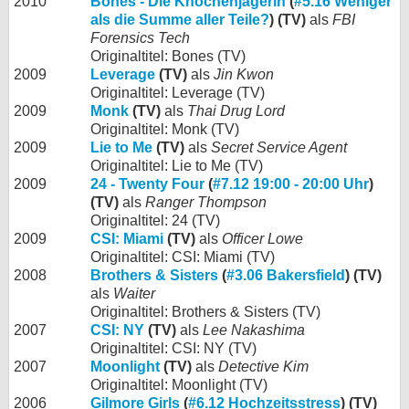
2010
Bones - Die Knochenjägerin
(
#5.16 Weniger
als die Summe aller Teile?
) (TV)
als
FBI
Forensics Tech
Originaltitel: Bones (TV)
2009
Leverage
(TV)
als
Jin Kwon
Originaltitel: Leverage (TV)
2009
Monk
(TV)
als
Thai Drug Lord
Originaltitel: Monk (TV)
2009
Lie to Me
(TV)
als
Secret Service Agent
Originaltitel: Lie to Me (TV)
2009
24 - Twenty Four
(
#7.12 19:00 - 20:00 Uhr
)
(TV)
als
Ranger Thompson
Originaltitel: 24 (TV)
2009
CSI: Miami
(TV)
als
Officer Lowe
Originaltitel: CSI: Miami (TV)
2008
Brothers & Sisters
(
#3.06 Bakersfield
) (TV)
als
Waiter
Originaltitel: Brothers & Sisters (TV)
2007
CSI: NY
(TV)
als
Lee Nakashima
Originaltitel: CSI: NY (TV)
2007
Moonlight
(TV)
als
Detective Kim
Originaltitel: Moonlight (TV)
2006
Gilmore Girls
(
#6.12 Hochzeitsstress
) (TV)