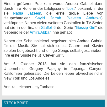
Einem größeren Publikum wurde Andrea Gabriel dann
bei X
durch ihre Rolle in der Erfolgsserie "
Lost
" bekannt, in der
sie
Nadia Jazeem
, die erste große Liebe von
bei Facebook
Hauptcharakter
Sayid Jarrah
(
Naveen Andrews
),
verkörperte. Neben vielen weiteren Gastrollen in TV-Serien
hat sie in der finalen
Staffel 6
der Serie "
Gossip Girl
" die
Nebenrolle der
Amira Abbar
Kontakt
inne gehabt.
Neben der Schauspielerei begeistert sich Andrea Gabriel
Nutzungsbedingungen
für die Musik. Sie hat sich selbst Gitarre und Klavier
spielen beigebracht und einige Songs selbst geschrieben.
Datenschutz
Ihre erste Single heißt "Clever Girl".
Cookie-Einstellungen
Am 6. Oktober 2018 hat sie den französischen
Unternehmer Gregory Papigny in Topanga Canyon,
Kalifornien geheiratet. Die beiden leben abwechselnd in
Impressum
New York und Los Angeles.
Desktop-Ansicht
Annika Leichner - myFanbase
myFanbase
STECKBRIEF