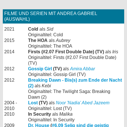
FILME UND SERIEN MIT ANDREA GABRIEL
(AUSWAHL)
2021
Cold
als
Sid
Originaltitel: Cold
2015
The HOA
als
Aubrey
Originaltitel: The HOA
2014
Firsts (#2.07 First Double Date) (TV)
als
Iris
Originaltitel: Firsts (#2.07 First Double Date)
(TV)
2012
Gossip Girl
(TV)
als
Amira Abbar
Originaltitel: Gossip Girl (TV)
2012
Breaking Dawn - Bis(s) zum Ende der Nacht
(2)
als
Kebi
Originaltitel: The Twilight Saga: Breaking
Dawn (2)
2004 -
Lost
(TV)
als
Noor 'Nadia' Abed Jazeem
2010
Originaltitel: Lost (TV)
2010
In Security
als
Malika
Originaltitel: In Security
2009
Dr. House
(
#6.09 Selig sind die geistig