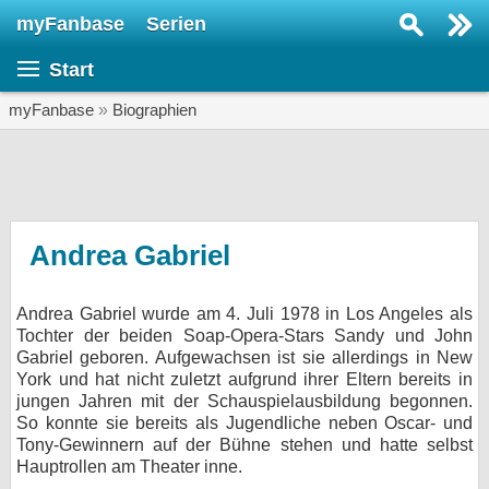
myFanbase
Serien
Serie suchen...
Start
Home
SERIEN
myFanbase
»
Biographien
Serien
Kolumnen
Interviews
Andrea Gabriel
Veranstaltungen
Andrea Gabriel wurde am 4. Juli 1978 in Los Angeles als
KULTUR
Tochter der beiden Soap-Opera-Stars Sandy und John
Specials
Gabriel geboren. Aufgewachsen ist sie allerdings in New
York und hat nicht zuletzt aufgrund ihrer Eltern bereits in
SERVICE
jungen Jahren mit der Schauspielausbildung begonnen.
So konnte sie bereits als Jugendliche neben Oscar- und
Gewinnspiele
Tony-Gewinnern auf der Bühne stehen und hatte selbst
Hauptrollen am Theater inne.
Forum